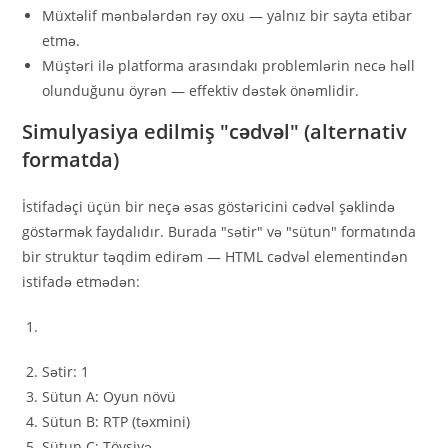
Müxtəlif mənbələrdən rəy oxu — yalnız bir sayta etibar
etmə.
Müştəri ilə platforma arasındakı problemlərin necə həll
olunduğunu öyrən — effektiv dəstək önəmlidir.
Simulyasiya edilmiş "cədvəl" (alternativ
formatda)
İstifadəçi üçün bir neçə əsas göstəricini cədvəl şəklində
göstərmək faydalıdır. Burada "sətir" və "sütun" formatında
bir struktur təqdim edirəm — HTML cədvəl elementindən
istifadə etmədən:
Sətir: 1
Sütun A: Oyun növü
Sütun B: RTP (təxmini)
Sütun C: Tövsiyə