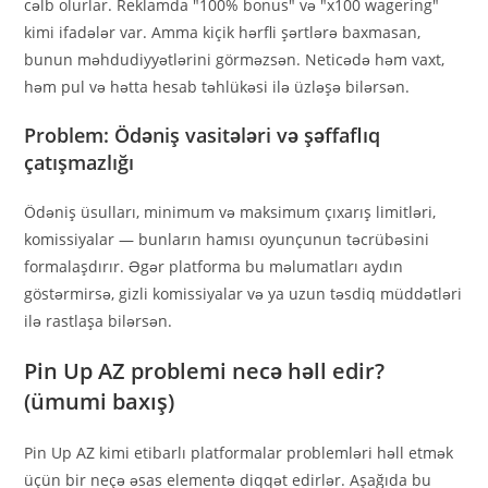
cəlb olurlar. Reklamda "100% bonus" və "x100 wagering"
kimi ifadələr var. Amma kiçik hərfli şərtlərə baxmasan,
bunun məhdudiyyətlərini görməzsən. Neticədə həm vaxt,
həm pul və hətta hesab təhlükəsi ilə üzləşə bilərsən.
Problem: Ödəniş vasitələri və şəffaflıq
çatışmazlığı
Ödəniş üsulları, minimum və maksimum çıxarış limitləri,
komissiyalar — bunların hamısı oyunçunun təcrübəsini
formalaşdırır. Əgər platforma bu məlumatları aydın
göstərmirsə, gizli komissiyalar və ya uzun təsdiq müddətləri
ilə rastlaşa bilərsən.
Pin Up AZ problemi necə həll edir?
(ümumi baxış)
Pin Up AZ kimi etibarlı platformalar problemləri həll etmək
üçün bir neçə əsas elementə diqqət edirlər. Aşağıda bu