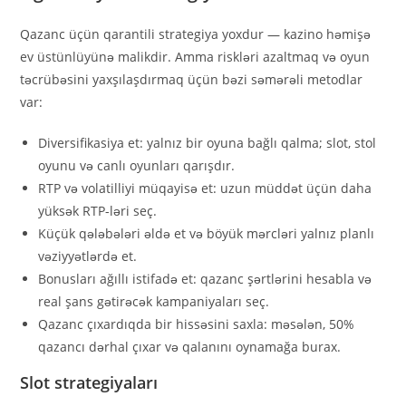
Qazanc üçün qarantili strategiya yoxdur — kazino həmişə
ev üstünlüyünə malikdir. Amma riskləri azaltmaq və oyun
təcrübəsini yaxşılaşdırmaq üçün bəzi səmərəli metodlar
var:
Diversifikasiya et: yalnız bir oyuna bağlı qalma; slot, stol
oyunu və canlı oyunları qarışdır.
RTP və volatilliyi müqayisə et: uzun müddət üçün daha
yüksək RTP-ləri seç.
Küçük qələbələri əldə et və böyük mərcləri yalnız planlı
vəziyyətlərdə et.
Bonusları ağıllı istifadə et: qazanc şərtlərini hesabla və
real şans gətirəcək kampaniyaları seç.
Qazanc çıxardıqda bir hissəsini saxla: məsələn, 50%
qazancı dərhal çıxar və qalanını oynamağa burax.
Slot strategiyaları