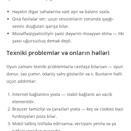
Həyatın digər sahələrinə vaxt ayır və balans saxla.
Qısa fasilələr ver; uzun sessionların sonunda qayğı-
sevinc duyğuları qarışa bilər.
Müvəffəqiyyətsizliyin şəxsi dəyərini müəyyən etmə — itki
şəxsi uğursuzluq demək deyil.
Texniki problemlər və onların həlləri
Oyun zamanı texniki problemlərlə rastlaşa bilərsən — oyun
donur, səs çıxmır, ödəniş səhv göstərilir və s. Bunların həlli
üçün addımlar:
İnternet bağlantını yoxla — stabil bağlantı ən vacib
elementdir.
Brauzer təmizliyi və çərəzləri yoxla — keş və cookies bəzi
funksiyaları poza bilər.
Mobil tətbiq istifadə edirsənsə, versiyanı yenilə və ya
tətbiqi yenidən quraşdır.