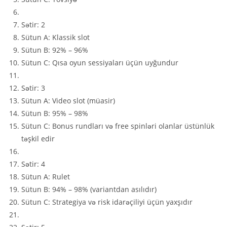
Sətir: 2
Sütun A: Klassik slot
Sütun B: 92% – 96%
Sütun C: Qısa oyun sessiyaları üçün uyğundur
Sətir: 3
Sütun A: Video slot (müasir)
Sütun B: 95% – 98%
Sütun C: Bonus rundları və free spinləri olanlar üstünlük
təşkil edir
Sətir: 4
Sütun A: Rulet
Sütun B: 94% – 98% (variantdan asılıdır)
Sütun C: Strategiya və risk idarəçiliyi üçün yaxşıdır