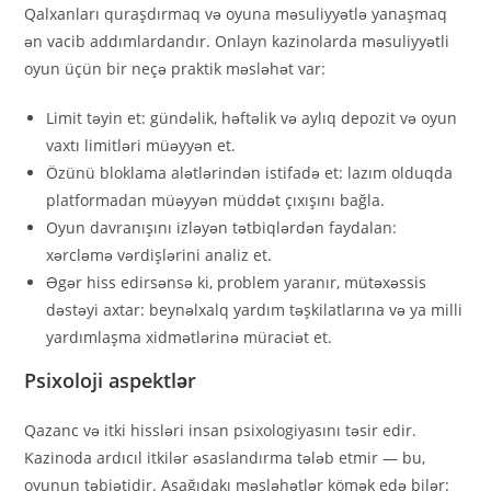
Qalxanları quraşdırmaq və oyuna məsuliyyətlə yanaşmaq
ən vacib addımlardandır. Onlayn kazinolarda məsuliyyətli
oyun üçün bir neçə praktik məsləhət var:
Limit təyin et: gündəlik, həftəlik və aylıq depozit və oyun
vaxtı limitləri müəyyən et.
Özünü bloklama alətlərindən istifadə et: lazım olduqda
platformadan müəyyən müddət çıxışını bağla.
Oyun davranışını izləyən tətbiqlərdən faydalan:
xərcləmə vərdişlərini analiz et.
Əgər hiss edirsənsə ki, problem yaranır, mütəxəssis
dəstəyi axtar: beynəlxalq yardım təşkilatlarına və ya milli
yardımlaşma xidmətlərinə müraciət et.
Psixoloji aspektlər
Qazanc və itki hissləri insan psixologiyasını təsir edir.
Kazinoda ardıcıl itkilər əsaslandırma tələb etmir — bu,
oyunun təbiətidir. Aşağıdakı məsləhətlər kömək edə bilər: