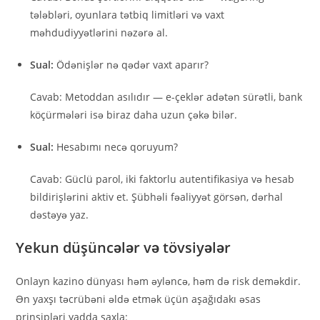
tələbləri, oyunlara tətbiq limitləri və vaxt
məhdudiyyətlərini nəzərə al.
Sual:
Ödənişlər nə qədər vaxt aparır?
Cavab: Metoddan asılıdır — e-çeklər adətən sürətli, bank
köçürmələri isə biraz daha uzun çəkə bilər.
Sual:
Hesabımı necə qoruyum?
Cavab: Güclü parol, iki faktorlu autentifikasiya və hesab
bildirişlərini aktiv et. Şübhəli fəaliyyət görsən, dərhal
dəstəyə yaz.
Yekun düşüncələr və tövsiyələr
Onlayn kazino dünyası həm əyləncə, həm də risk deməkdir.
Ən yaxşı təcrübəni əldə etmək üçün aşağıdakı əsas
prinsipləri yadda saxla: