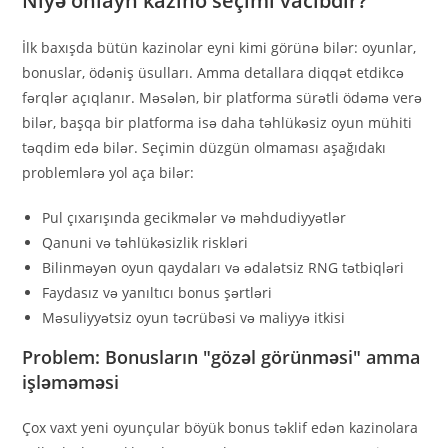
Niyə onlayn kazino seçimi vacibdir?
İlk baxışda bütün kazinolar eyni kimi görünə bilər: oyunlar,
bonuslar, ödəniş üsulları. Amma detallara diqqət etdikcə
fərqlər açıqlanır. Məsələn, bir platforma sürətli ödəmə verə
bilər, başqa bir platforma isə daha təhlükəsiz oyun mühiti
təqdim edə bilər. Seçimin düzgün olmaması aşağıdakı
problemlərə yol aça bilər:
Pul çıxarışında gecikmələr və məhdudiyyətlər
Qanuni və təhlükəsizlik riskləri
Bilinməyən oyun qaydaları və ədalətsiz RNG tətbiqləri
Faydasız və yanıltıcı bonus şərtləri
Məsuliyyətsiz oyun təcrübəsi və maliyyə itkisi
Problem: Bonusların "gözəl görünməsi" amma
işləməməsi
Çox vaxt yeni oyunçular böyük bonus təklif edən kazinolara