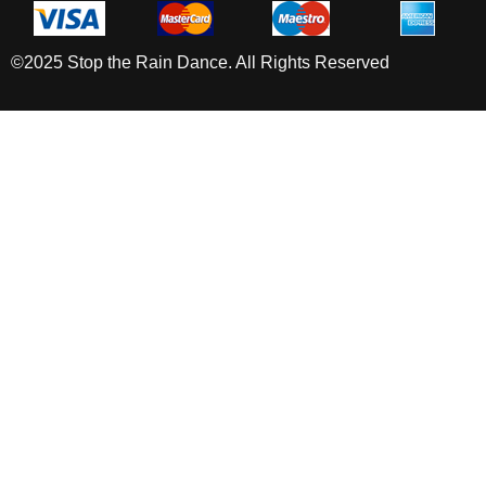
©2025 Stop the Rain Dance. All Rights Reserved