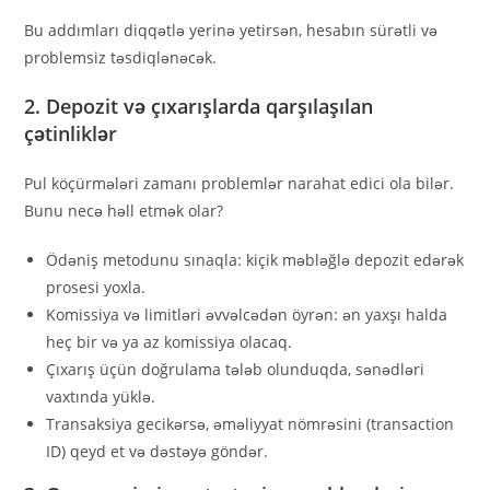
Bu addımları diqqətlə yerinə yetirsən, hesabın sürətli və
problemsiz təsdiqlənəcək.
2. Depozit və çıxarışlarda qarşılaşılan
çətinliklər
Pul köçürmələri zamanı problemlər narahat edici ola bilər.
Bunu necə həll etmək olar?
Ödəniş metodunu sınaqla: kiçik məbləğlə depozit edərək
prosesi yoxla.
Komissiya və limitləri əvvəlcədən öyrən: ən yaxşı halda
heç bir və ya az komissiya olacaq.
Çıxarış üçün doğrulama tələb olunduqda, sənədləri
vaxtında yüklə.
Transaksiya gecikərsə, əməliyyat nömrəsini (transaction
ID) qeyd et və dəstəyə göndər.