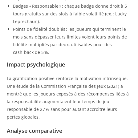
Badges « Responsable » : chaque badge donne droit à 5
tours gratuits sur des slots à faible volatilité (ex. : Lucky
Leprechaun).
Points de fidélité doublés : les joueurs qui terminent le
mois sans dépasser leurs limites voient leurs points de
fidélité multipliés par deux, utilisables pour des
cash‑back de 5 %.
Impact psychologique
La gratification positive renforce la motivation intrinsèque.
Une étude de la Commission Française des Jeux (2021) a
montré que les joueurs exposés à des récompenses liées à
la responsabilité augmentaient leur temps de jeu
responsable de 27 % sans pour autant accroître leurs
pertes globales.
Analyse comparative