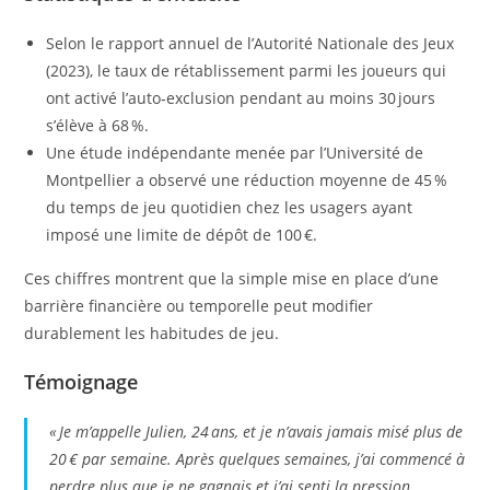
Selon le rapport annuel de l’Autorité Nationale des Jeux
(2023), le taux de rétablissement parmi les joueurs qui
ont activé l’auto‑exclusion pendant au moins 30 jours
s’élève à 68 %.
Une étude indépendante menée par l’Université de
Montpellier a observé une réduction moyenne de 45 %
du temps de jeu quotidien chez les usagers ayant
imposé une limite de dépôt de 100 €.
Ces chiffres montrent que la simple mise en place d’une
barrière financière ou temporelle peut modifier
durablement les habitudes de jeu.
Témoignage
« Je m’appelle Julien, 24 ans, et je n’avais jamais misé plus de
20 € par semaine. Après quelques semaines, j’ai commencé à
perdre plus que je ne gagnais et j’ai senti la pression