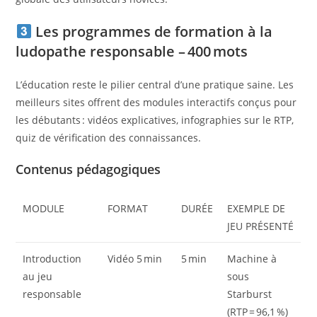
Les programmes de formation à la
ludopathe responsable – 400 mots
L’éducation reste le pilier central d’une pratique saine. Les
meilleurs sites offrent des modules interactifs conçus pour
les débutants : vidéos explicatives, infographies sur le RTP,
quiz de vérification des connaissances.
Contenus pédagogiques
MODULE
FORMAT
DURÉE
EXEMPLE DE
JEU PRÉSENTÉ
Introduction
Vidéo 5 min
5 min
Machine à
au jeu
sous
responsable
Starburst
(RTP = 96,1 %)