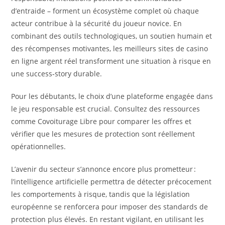
d’entraide – forment un écosystème complet où chaque
acteur contribue à la sécurité du joueur novice. En
combinant des outils technologiques, un soutien humain et
des récompenses motivantes, les meilleurs sites de casino
en ligne argent réel transforment une situation à risque en
une success‑story durable.
Pour les débutants, le choix d’une plateforme engagée dans
le jeu responsable est crucial. Consultez des ressources
comme Covoiturage Libre pour comparer les offres et
vérifier que les mesures de protection sont réellement
opérationnelles.
L’avenir du secteur s’annonce encore plus prometteur :
l’intelligence artificielle permettra de détecter précocement
les comportements à risque, tandis que la législation
européenne se renforcera pour imposer des standards de
protection plus élevés. En restant vigilant, en utilisant les