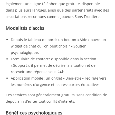
également une ligne téléphonique gratuite, disponible
dans plusieurs langues, ainsi que des partenariats avec des
associations reconnues comme Joueurs Sans Frontières.
Modalités d’accès
Depuis le tableau de bord : un bouton « Aide » ouvre un
widget de chat où l’on peut choisir « Soutien
psychologique ».
Formulaire de contact : disponible dans la section
« Support », il permet de décrire la situation et de
recevoir une réponse sous 24 h.
Application mobile : un onglet « Bien‑être » redirige vers
les numéros d’urgence et les ressources éducatives.
Ces services sont généralement gratuits, sans condition de
dépôt, afin d’éviter tout conflit d’intérêts.
Bénéfices psychologiques