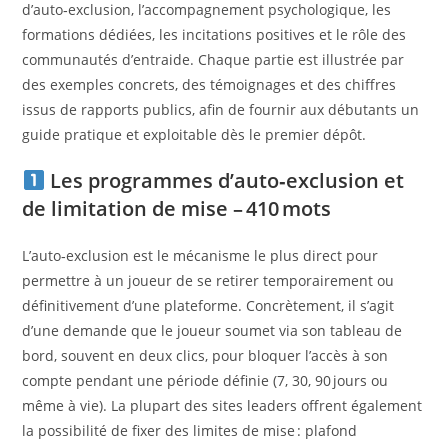
d’auto‑exclusion, l’accompagnement psychologique, les
formations dédiées, les incitations positives et le rôle des
communautés d’entraide. Chaque partie est illustrée par
des exemples concrets, des témoignages et des chiffres
issus de rapports publics, afin de fournir aux débutants un
guide pratique et exploitable dès le premier dépôt.
Les programmes d’auto‑exclusion et
de limitation de mise – 410 mots
L’auto‑exclusion est le mécanisme le plus direct pour
permettre à un joueur de se retirer temporairement ou
définitivement d’une plateforme. Concrètement, il s’agit
d’une demande que le joueur soumet via son tableau de
bord, souvent en deux clics, pour bloquer l’accès à son
compte pendant une période définie (7, 30, 90 jours ou
même à vie). La plupart des sites leaders offrent également
la possibilité de fixer des limites de mise : plafond