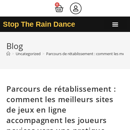
0
Stop The Rain Dance
Blog
>
Uncategorized
>
Parcours de rétablissement : comment les meille
Parcours de rétablissement :
comment les meilleurs sites
de jeux en ligne
accompagnent les joueurs