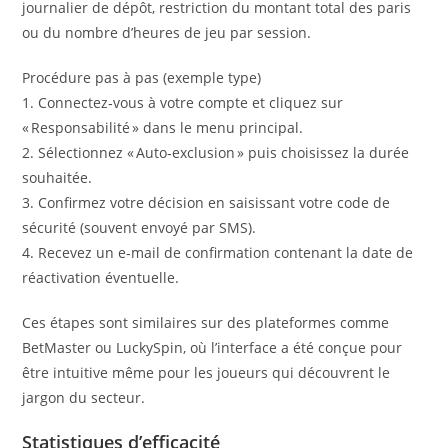
journalier de dépôt, restriction du montant total des paris
ou du nombre d’heures de jeu par session.
Procédure pas à pas (exemple type)
1. Connectez‑vous à votre compte et cliquez sur
« Responsabilité » dans le menu principal.
2. Sélectionnez « Auto‑exclusion » puis choisissez la durée
souhaitée.
3. Confirmez votre décision en saisissant votre code de
sécurité (souvent envoyé par SMS).
4. Recevez un e‑mail de confirmation contenant la date de
réactivation éventuelle.
Ces étapes sont similaires sur des plateformes comme
BetMaster ou LuckySpin, où l’interface a été conçue pour
être intuitive même pour les joueurs qui découvrent le
jargon du secteur.
Statistiques d’efficacité