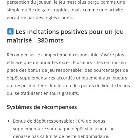
perception du joueur : le jeu n’est plus perçu comme une
simple quête de gains rapides, mais comme une activité
encadrée par des règles claires.
Les incitations positives pour un jeu
maîtrisé – 380 mots
Récompenser le comportement responsable s’avère plus
efficace que de punir les excès. Plusieurs sites ont mis en
place des bonus de jeu responsable : des pourcentages de
dépôt supplémentaires accordés uniquement aux joueurs
qui respectent leurs limites, ou des points de fidélité bonus
qui se traduisent en tours gratuits.
Systèmes de récompenses
Bonus de dépôt responsable : 10 % de bonus
supplémentaire sur chaque dépôt si le joueur ne
dépasse pas sa limite de perte hebdomadaire.