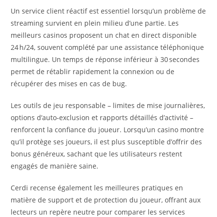
Un service client réactif est essentiel lorsqu’un problème de
streaming survient en plein milieu d’une partie. Les
meilleurs casinos proposent un chat en direct disponible
24 h/24, souvent complété par une assistance téléphonique
multilingue. Un temps de réponse inférieur à 30 secondes
permet de rétablir rapidement la connexion ou de
récupérer des mises en cas de bug.
Les outils de jeu responsable – limites de mise journalières,
options d’auto‑exclusion et rapports détaillés d’activité –
renforcent la confiance du joueur. Lorsqu’un casino montre
qu’il protège ses joueurs, il est plus susceptible d’offrir des
bonus généreux, sachant que les utilisateurs restent
engagés de manière saine.
Cerdi recense également les meilleures pratiques en
matière de support et de protection du joueur, offrant aux
lecteurs un repère neutre pour comparer les services