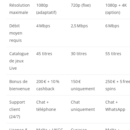
Résolution
1080p
720p (fixe)
1080p + 4K
maximale
(adaptatif)
(option)
Débit
4 Mbps
2,5 Mbps
6 Mbps
moyen
requis
Catalogue
45 titres
30 titres
55 titres
de jeux
Live
Bonus de
200 € + 10 %
150 €
250 € + 5 fre
bienvenue
cashback
uniquement
spins
Support
Chat +
Chat
Chat +
client
téléphone
uniquement
WhatsApp
(24/7)
Licence &
Malta + UKGC
Curaçao
Malta +