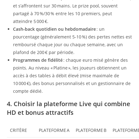
et s’affrontent sur 30 mains. Le prize pool, souvent
partagé à 70 %/30 % entre les 10 premiers, peut
atteindre 5 000 €.
Cash‑back quotidien ou hebdomadaire
: un
pourcentage (généralement 5‑10 %) des pertes nettes est
remboursé chaque jour ou chaque semaine, avec un
plafond de 200 € par période.
Programmes de fidélité
: chaque euro misé génère des
points. Au niveau « Platine », les joueurs obtiennent un
accès à des tables à débit élevé (mise maximale de
10 000 €), des bonus personnalisés et un gestionnaire de
compte dédié.
4. Choisir la plateforme Live qui combine
HD et bonus attractifs
CRITÈRE
PLATEFORME A
PLATEFORME B
PLATEFORME