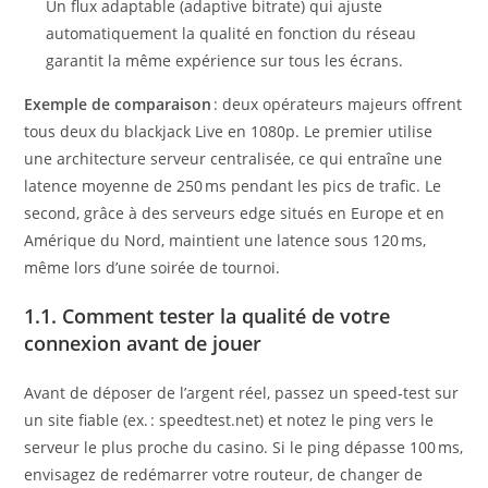
Un flux adaptable (adaptive bitrate) qui ajuste
automatiquement la qualité en fonction du réseau
garantit la même expérience sur tous les écrans.
Exemple de comparaison
: deux opérateurs majeurs offrent
tous deux du blackjack Live en 1080p. Le premier utilise
une architecture serveur centralisée, ce qui entraîne une
latence moyenne de 250 ms pendant les pics de trafic. Le
second, grâce à des serveurs edge situés en Europe et en
Amérique du Nord, maintient une latence sous 120 ms,
même lors d’une soirée de tournoi.
1.1. Comment tester la qualité de votre
connexion avant de jouer
Avant de déposer de l’argent réel, passez un speed‑test sur
un site fiable (ex. : speedtest.net) et notez le ping vers le
serveur le plus proche du casino. Si le ping dépasse 100 ms,
envisagez de redémarrer votre routeur, de changer de