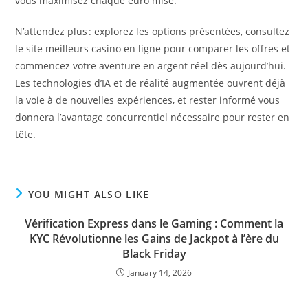
vous maximisez chaque euro misé.
N’attendez plus : explorez les options présentées, consultez
le site meilleurs casino en ligne pour comparer les offres et
commencez votre aventure en argent réel dès aujourd’hui.
Les technologies d’IA et de réalité augmentée ouvrent déjà
la voie à de nouvelles expériences, et rester informé vous
donnera l’avantage concurrentiel nécessaire pour rester en
tête.
YOU MIGHT ALSO LIKE
Vérification Express dans le Gaming : Comment la
KYC Révolutionne les Gains de Jackpot à l’ère du
Black Friday
January 14, 2026