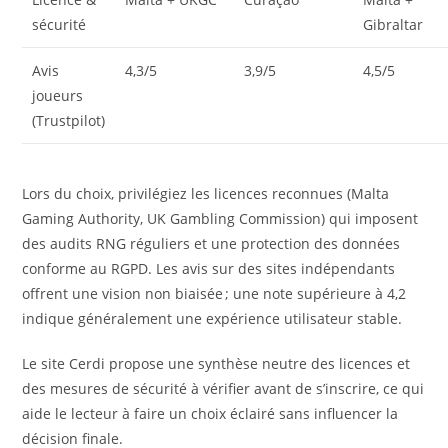
sécurité
Gibraltar
Avis
4,3/5
3,9/5
4,5/5
joueurs
(Trustpilot)
Lors du choix, privilégiez les licences reconnues (Malta
Gaming Authority, UK Gambling Commission) qui imposent
des audits RNG réguliers et une protection des données
conforme au RGPD. Les avis sur des sites indépendants
offrent une vision non biaisée ; une note supérieure à 4,2
indique généralement une expérience utilisateur stable.
Le site Cerdi propose une synthèse neutre des licences et
des mesures de sécurité à vérifier avant de s’inscrire, ce qui
aide le lecteur à faire un choix éclairé sans influencer la
décision finale.