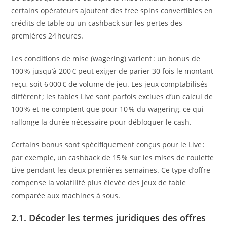
certains opérateurs ajoutent des free spins convertibles en
crédits de table ou un cashback sur les pertes des
premières 24 heures.
Les conditions de mise (wagering) varient : un bonus de
100 % jusqu’à 200 € peut exiger de parier 30 fois le montant
reçu, soit 6 000 € de volume de jeu. Les jeux comptabilisés
diffèrent ; les tables Live sont parfois exclues d’un calcul de
100 % et ne comptent que pour 10 % du wagering, ce qui
rallonge la durée nécessaire pour débloquer le cash.
Certains bonus sont spécifiquement conçus pour le Live :
par exemple, un cashback de 15 % sur les mises de roulette
Live pendant les deux premières semaines. Ce type d’offre
compense la volatilité plus élevée des jeux de table
comparée aux machines à sous.
2.1. Décoder les termes juridiques des offres