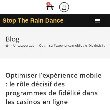
0
Stop The Rain Dance
Blog
>
Uncategorized
>
Optimiser l’expérience mobile : le rôle décisif de
Optimiser l’expérience mobile
: le rôle décisif des
programmes de fidélité dans
les casinos en ligne