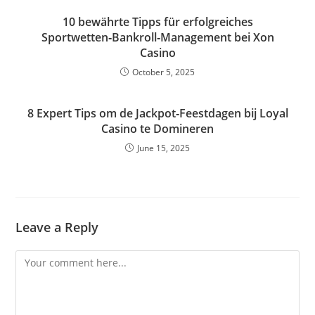
10 bewährte Tipps für erfolgreiches
Sportwetten‑Bankroll‑Management bei Xon
Casino
October 5, 2025
8 Expert Tips om de Jackpot‑Feestdagen bij Loyal
Casino te Domineren
June 15, 2025
Leave a Reply