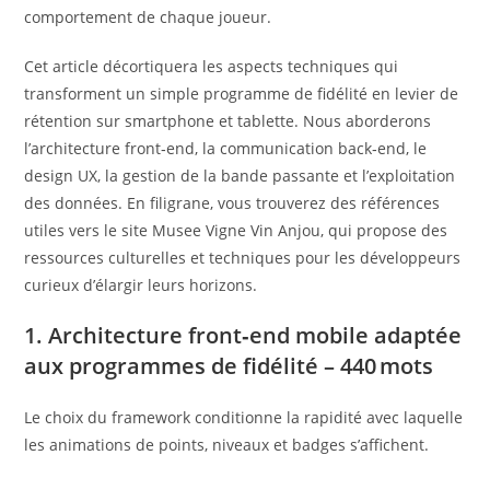
comportement de chaque joueur.
Cet article décortiquera les aspects techniques qui
transforment un simple programme de fidélité en levier de
rétention sur smartphone et tablette. Nous aborderons
l’architecture front‑end, la communication back‑end, le
design UX, la gestion de la bande passante et l’exploitation
des données. En filigrane, vous trouverez des références
utiles vers le site Musee Vigne Vin Anjou, qui propose des
ressources culturelles et techniques pour les développeurs
curieux d’élargir leurs horizons.
1. Architecture front‑end mobile adaptée
aux programmes de fidélité – 440 mots
Le choix du framework conditionne la rapidité avec laquelle
les animations de points, niveaux et badges s’affichent.