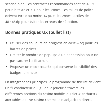
second plan. Les contrastes recommandés sont de 4.5 :1
pour le texte et 3 :1 pour les icônes. Les tailles de police
doivent être d’au moins 14 pt, et les zones tactiles de
48 × 48 dp pour éviter les erreurs de sélection.
Bonnes pratiques UX (bullet list)
Utiliser des couleurs de progression (vert → or) pour les
barres de points.
Limiter le nombre de pop‑ups à un par session pour ne
pas saturer l’utilisateur.
Proposer un mode « dark » qui conserve la lisibilité des
badges lumineux.
En intégrant ces principes, le programme de fidélité devient
un fil conducteur qui guide le joueur à travers les
différentes sections du casino mobile, du slot « Starburst »
aux tables de live casino comme le Blackjack en direct.