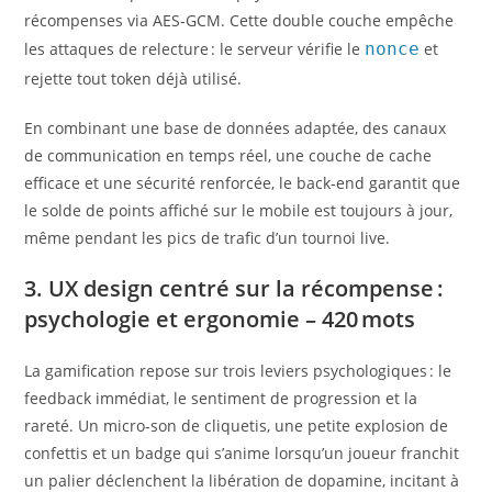
récompenses via AES‑GCM. Cette double couche empêche
les attaques de relecture : le serveur vérifie le
nonce
et
rejette tout token déjà utilisé.
En combinant une base de données adaptée, des canaux
de communication en temps réel, une couche de cache
efficace et une sécurité renforcée, le back‑end garantit que
le solde de points affiché sur le mobile est toujours à jour,
même pendant les pics de trafic d’un tournoi live.
3. UX design centré sur la récompense :
psychologie et ergonomie – 420 mots
La gamification repose sur trois leviers psychologiques : le
feedback immédiat, le sentiment de progression et la
rareté. Un micro‑son de cliquetis, une petite explosion de
confettis et un badge qui s’anime lorsqu’un joueur franchit
un palier déclenchent la libération de dopamine, incitant à