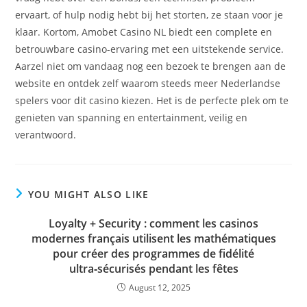
ervaart, of hulp nodig hebt bij het storten, ze staan voor je
klaar. Kortom, Amobet Casino NL biedt een complete en
betrouwbare casino-ervaring met een uitstekende service.
Aarzel niet om vandaag nog een bezoek te brengen aan de
website en ontdek zelf waarom steeds meer Nederlandse
spelers voor dit casino kiezen. Het is de perfecte plek om te
genieten van spanning en entertainment, veilig en
verantwoord.
YOU MIGHT ALSO LIKE
Loyalty + Security : comment les casinos
modernes français utilisent les mathématiques
pour créer des programmes de fidélité
ultra‑sécurisés pendant les fêtes
August 12, 2025