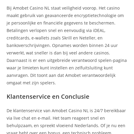
Bij Amobet Casino NL staat veiligheid voorop. Het casino
maakt gebruik van geavanceerde encryptietechnologie om
je persoonlijke en financiële gegevens te beschermen.
Betalingen verlopen snel en eenvoudig via iDEAL,
creditcards, e-wallets zoals Skrill en Neteller, en
bankoverschrijvingen. Opnames worden binnen 24 uur
verwerkt, wat sneller is dan bij veel andere casinos.
Daarnaast is er een uitgebreide verantwoord spelen-pagina
waar je limieten kunt instellen en zelfuitsluiting kunt
aanvragen. Dit toont aan dat Amobet verantwoordelijk
omgaat met zijn spelers.
Klantenservice en Conclusie
De klantenservice van Amobet Casino NL is 24/7 bereikbaar
via live chat en e-mail. Het team reageert snel en
behulpzaam, en spreekt vloeiend Nederlands. Of je nu een
vraag hebt over een bonus, een technisch probleem