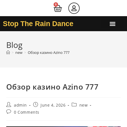
0
Stop The Rain Dance
Blog
>
new
>
Обзор казино Azino 777
Обзор казино Azino 777
admin
June 4, 2026
new
0 Comments