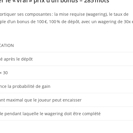
 le « vrai » prix d’un bonus – 285 mots
tiquer ses composantes : la mise requise (wagering), le taux de
emple d’un bonus de 100 €, 100 % de dépôt, avec un wagering de 30x 
CATION
té après le dépôt
× 30
nce la probabilité de gain
nt maximal que le joueur peut encaisser
de pendant laquelle le wagering doit être complété