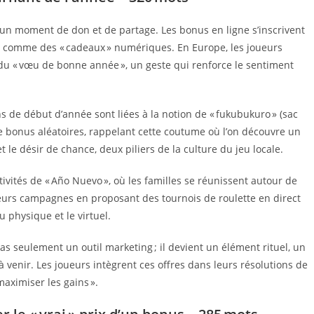
un moment de don et de partage. Les bonus en ligne s’inscrivent
 comme des « cadeaux » numériques. En Europe, les joueurs
 du « vœu de bonne année », un geste qui renforce le sentiment
 de début d’année sont liées à la notion de « fukubukuro » (sac
de bonus aléatoires, rappelant cette coutume où l’on découvre un
 le désir de chance, deux piliers de la culture du jeu locale.
tivités de « Año Nuevo », où les familles se réunissent autour de
leurs campagnes en proposant des tournois de roulette en direct
u physique et le virtuel.
as seulement un outil marketing ; il devient un élément rituel, un
 venir. Les joueurs intègrent ces offres dans leurs résolutions de
maximiser les gains ».