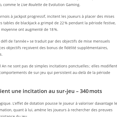
no, comme le
Live Roulette
de Evolution Gaming.
ois à jackpot progressif, incitent les joueurs à placer des mises
s tables de blackjack a grimpé de 22 % pendant la période festive,
ité moyenne ont augmenté de 18 %.
défi de l’année » se traduit par des objectifs de mise mensuels
 ces objectifs reçoivent des bonus de fidélité supplémentaires,
s.
n ne sont pas de simples incitations ponctuelles ; elles modifien
comportements de sur‑jeu qui persistent au-delà de la période
ient une incitation au sur‑jeu – 340 mots
que. L’effet de dotation pousse le joueur à valoriser davantage l
irmation, quant à lui, amène les joueurs à rechercher des preuves
rsistance du jeu.