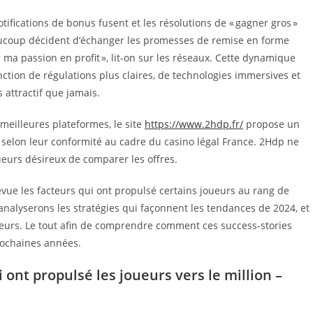
otifications de bonus fusent et les résolutions de « gagner gros »
eaucoup décident d’échanger les promesses de remise en forme
er ma passion en profit », lit‑on sur les réseaux. Cette dynamique
onction de régulations plus claires, de technologies immersives et
 attractif que jamais.
meilleures plateformes, le site
https://www.2hdp.fr/
propose un
 selon leur conformité au cadre du casino légal France. 2Hdp ne
ueurs désireux de comparer les offres.
vue les facteurs qui ont propulsé certains joueurs au rang de
analyserons les stratégies qui façonnent les tendances de 2024, et
nceurs. Le tout afin de comprendre comment ces success‑stories
rochaines années.
 ont propulsé les joueurs vers le million –