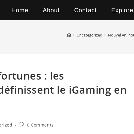
Home
About
Contact
Explore
>
Uncategorized
>
Nouvel An, nou
ortunes : les
définissent le iGaming en
orized
0 Comments