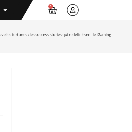
0
velles fortunes : les success‑stories qui redéfinissent le iGaming en 2024