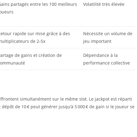
ains partagés entre les 100 meilleurs
Volatilité très élevée
joueurs
etour rapide sur mise grâce à des
Nécessite un volume de
ultiplicateurs de 2‑5x
jeu important
artage de gains et création de
Dépendance à la
communauté
performance collective
affrontent simultanément sur le même slot. Le jackpot est réparti
t dépôt de 10 € peut générer jusqu’à 5 000 € de gain si le joueur se