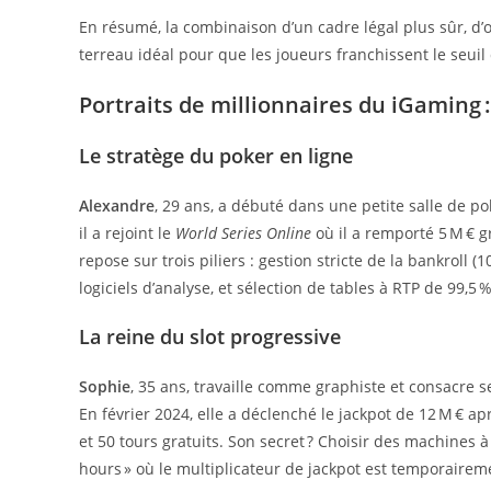
En résumé, la combinaison d’un cadre légal plus sûr, d’o
terreau idéal pour que les joueurs franchissent le seuil 
Portraits de millionnaires du iGaming :
Le stratège du poker en ligne
Alexandre
, 29 ans, a débuté dans une petite salle de po
il a rejoint le
World Series Online
où il a remporté 5 M € g
repose sur trois piliers : gestion stricte de la bankroll
logiciels d’analyse, et sélection de tables à RTP de 99,5
La reine du slot progressive
Sophie
, 35 ans, travaille comme graphiste et consacre s
En février 2024, elle a déclenché le jackpot de 12 M € 
et 50 tours gratuits. Son secret ? Choisir des machines à
hours » où le multiplicateur de jackpot est temporairem