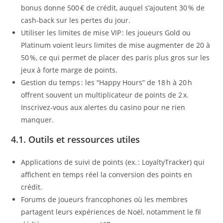
bonus donne 500 € de crédit, auquel s’ajoutent 30 % de
cash‑back sur les pertes du jour.
Utiliser les limites de mise VIP : les joueurs Gold ou
Platinum voient leurs limites de mise augmenter de 20 à
50 %, ce qui permet de placer des paris plus gros sur les
jeux à forte marge de points.
Gestion du temps : les “Happy Hours” de 18 h à 20 h
offrent souvent un multiplicateur de points de 2 x.
Inscrivez‑vous aux alertes du casino pour ne rien
manquer.
4.1. Outils et ressources utiles
Applications de suivi de points (ex. : LoyaltyTracker) qui
affichent en temps réel la conversion des points en
crédit.
Forums de joueurs francophones où les membres
partagent leurs expériences de Noël, notamment le fil