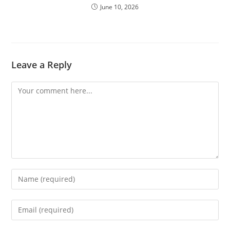
June 10, 2026
Leave a Reply