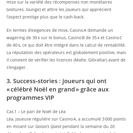
mise sur la variété des récompenses non monétaires
(voitures, lounge) et attire les joueurs qui apprécient
l’aspect prestige plus que le cash‑back.
En termes d’exigences de mise, Casino A demande un
wagering de 30 x sur le bonus, Casino B de 35 x et Casino C
de 40 x, ce qui doit être intégré dans le calcul de rentabilité.
La réputation des opérateurs est globalement positive, mais
il convient de vérifier les licences (Malte, Gibraltar) avant de
s’engager.
3. Success‑stories : joueurs qui ont
« célébré Noël en grand » grâce aux
programmes VIP
Cas 1 – Le pari de Noël de Léa
Léa, joueuse régulière sur Casino A, a accumulé 3 000 points
en misant sur
Gonzo’s Quest
pendant la semaine du 20