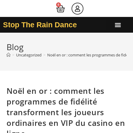
0
Stop The Rain Dance
Blog
>
Uncategorized
>
Noël en or : comment les programmes de fidélité 
Noël en or : comment les
programmes de fidélité
transforment les joueurs
ordinaires en VIP du casino en