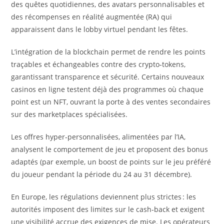
des quêtes quotidiennes, des avatars personnalisables et
des récompenses en réalité augmentée (RA) qui
apparaissent dans le lobby virtuel pendant les fêtes.
L’intégration de la blockchain permet de rendre les points
traçables et échangeables contre des crypto‑tokens,
garantissant transparence et sécurité. Certains nouveaux
casinos en ligne testent déjà des programmes où chaque
point est un NFT, ouvrant la porte à des ventes secondaires
sur des marketplaces spécialisées.
Les offres hyper‑personnalisées, alimentées par l’IA,
analysent le comportement de jeu et proposent des bonus
adaptés (par exemple, un boost de points sur le jeu préféré
du joueur pendant la période du 24 au 31 décembre).
En Europe, les régulations deviennent plus strictes : les
autorités imposent des limites sur le cash‑back et exigent
une visibilité accrue des exigences de mise. Les opérateurs