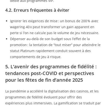
dédié aux programmes VIP.
4.2. Erreurs fréquentes à éviter
Ignorer les exigences de mise : un bonus de 200 % avec
wagering 40 x peut transformer un gain apparent en
perte si l’on ne calcule pas le volume de jeu nécessaire.
Dépenser au‑delà de son budget sous l’effet de la
promotion : la tentation de “tout miser” pour atteindre le
statut Platinum rapidement conduit souvent à des
comportements de jeu à risque.
5. L’avenir des programmes de fidélité :
tendances post‑COVID et perspectives
pour les fêtes de fin d’année 2025
La pandémie a accéléré la digitalisation des casinos, et les
programmes de fidélité évoluent pour offrir des
expériences plus immersives. La gamification se traduit par