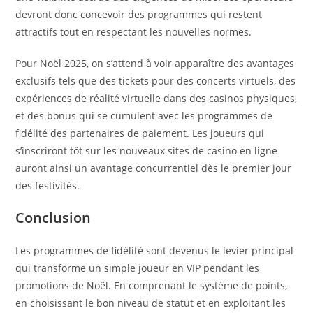
devront donc concevoir des programmes qui restent
attractifs tout en respectant les nouvelles normes.
Pour Noël 2025, on s’attend à voir apparaître des avantages
exclusifs tels que des tickets pour des concerts virtuels, des
expériences de réalité virtuelle dans des casinos physiques,
et des bonus qui se cumulent avec les programmes de
fidélité des partenaires de paiement. Les joueurs qui
s’inscriront tôt sur les nouveaux sites de casino en ligne
auront ainsi un avantage concurrentiel dès le premier jour
des festivités.
Conclusion
Les programmes de fidélité sont devenus le levier principal
qui transforme un simple joueur en VIP pendant les
promotions de Noël. En comprenant le système de points,
en choisissant le bon niveau de statut et en exploitant les