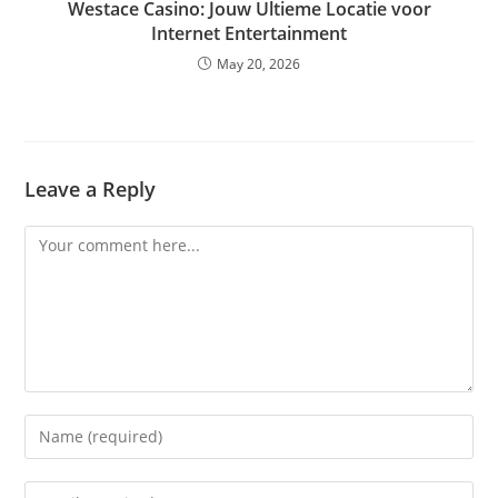
Westace Casino: Jouw Ultieme Locatie voor
Internet Entertainment
May 20, 2026
Leave a Reply