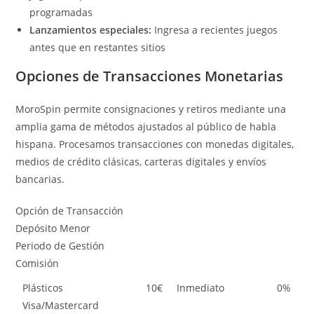
programadas
Lanzamientos especiales:
Ingresa a recientes juegos
antes que en restantes sitios
Opciones de Transacciones Monetarias
MoroSpin permite consignaciones y retiros mediante una
amplia gama de métodos ajustados al público de habla
hispana. Procesamos transacciones con monedas digitales,
medios de crédito clásicas, carteras digitales y envíos
bancarias.
Opción de Transacción
Depósito Menor
Periodo de Gestión
Comisión
Plásticos
10€
Inmediato
0%
Visa/Mastercard