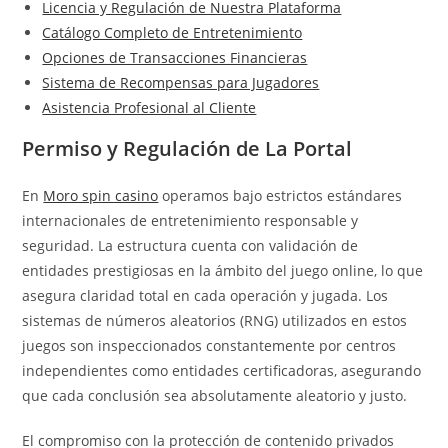
Licencia y Regulación de Nuestra Plataforma
Catálogo Completo de Entretenimiento
Opciones de Transacciones Financieras
Sistema de Recompensas para Jugadores
Asistencia Profesional al Cliente
Permiso y Regulación de La Portal
En
Moro spin casino
operamos bajo estrictos estándares
internacionales de entretenimiento responsable y
seguridad. La estructura cuenta con validación de
entidades prestigiosas en la ámbito del juego online, lo que
asegura claridad total en cada operación y jugada. Los
sistemas de números aleatorios (RNG) utilizados en estos
juegos son inspeccionados constantemente por centros
independientes como entidades certificadoras, asegurando
que cada conclusión sea absolutamente aleatorio y justo.
El compromiso con la protección de contenido privados