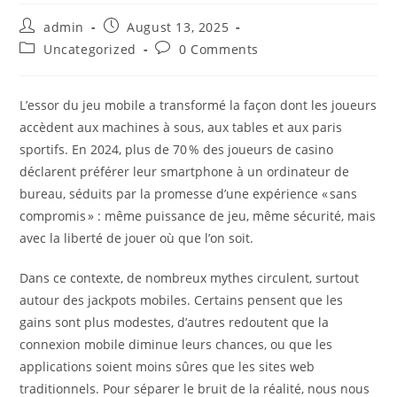
admin
August 13, 2025
Uncategorized
0 Comments
L’essor du jeu mobile a transformé la façon dont les joueurs
accèdent aux machines à sous, aux tables et aux paris
sportifs. En 2024, plus de 70 % des joueurs de casino
déclarent préférer leur smartphone à un ordinateur de
bureau, séduits par la promesse d’une expérience « sans
compromis » : même puissance de jeu, même sécurité, mais
avec la liberté de jouer où que l’on soit.
Dans ce contexte, de nombreux mythes circulent, surtout
autour des jackpots mobiles. Certains pensent que les
gains sont plus modestes, d’autres redoutent que la
connexion mobile diminue leurs chances, ou que les
applications soient moins sûres que les sites web
traditionnels. Pour séparer le bruit de la réalité, nous nous