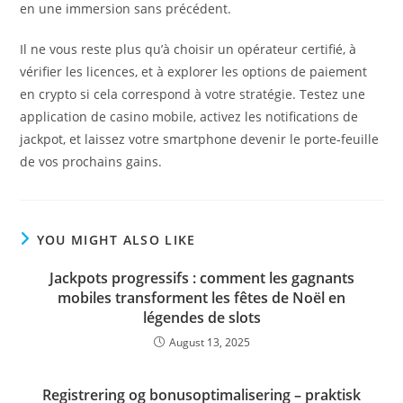
en une immersion sans précédent.
Il ne vous reste plus qu’à choisir un opérateur certifié, à
vérifier les licences, et à explorer les options de paiement
en crypto si cela correspond à votre stratégie. Testez une
application de casino mobile, activez les notifications de
jackpot, et laissez votre smartphone devenir le porte‑feuille
de vos prochains gains.
YOU MIGHT ALSO LIKE
Jackpots progressifs : comment les gagnants
mobiles transforment les fêtes de Noël en
légendes de slots
August 13, 2025
Registrering og bonusoptimalisering – praktisk