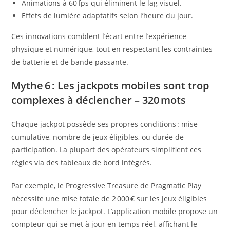
Animations à 60 fps qui éliminent le lag visuel.
Effets de lumière adaptatifs selon l’heure du jour.
Ces innovations comblent l’écart entre l’expérience
physique et numérique, tout en respectant les contraintes
de batterie et de bande passante.
Mythe 6 : Les jackpots mobiles sont trop
complexes à déclencher – 320 mots
Chaque jackpot possède ses propres conditions : mise
cumulative, nombre de jeux éligibles, ou durée de
participation. La plupart des opérateurs simplifient ces
règles via des tableaux de bord intégrés.
Par exemple, le Progressive Treasure de Pragmatic Play
nécessite une mise totale de 2 000 € sur les jeux éligibles
pour déclencher le jackpot. L’application mobile propose un
compteur qui se met à jour en temps réel, affichant le