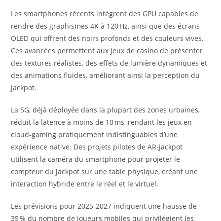
Les smartphones récents intègrent des GPU capables de
rendre des graphismes 4K à 120 Hz, ainsi que des écrans
OLED qui offrent des noirs profonds et des couleurs vives.
Ces avancées permettent aux jeux de casino de présenter
des textures réalistes, des effets de lumière dynamiques et
des animations fluides, améliorant ainsi la perception du
jackpot.
La 5G, déjà déployée dans la plupart des zones urbaines,
réduit la latence à moins de 10 ms, rendant les jeux en
cloud‑gaming pratiquement indistinguables d’une
expérience native. Des projets pilotes de AR‑Jackpot
utilisent la caméra du smartphone pour projeter le
compteur du jackpot sur une table physique, créant une
interaction hybride entre le réel et le virtuel.
Les prévisions pour 2025‑2027 indiquent une hausse de
35 % du nombre de joueurs mobiles qui privilégient les