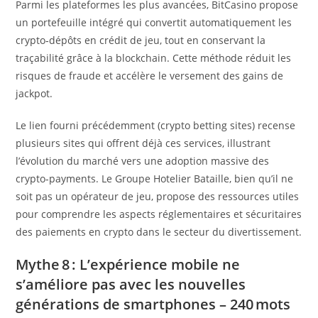
Parmi les plateformes les plus avancées, BitCasino propose
un portefeuille intégré qui convertit automatiquement les
crypto‑dépôts en crédit de jeu, tout en conservant la
traçabilité grâce à la blockchain. Cette méthode réduit les
risques de fraude et accélère le versement des gains de
jackpot.
Le lien fourni précédemment (crypto betting sites) recense
plusieurs sites qui offrent déjà ces services, illustrant
l’évolution du marché vers une adoption massive des
crypto‑payments. Le Groupe Hotelier Bataille, bien qu’il ne
soit pas un opérateur de jeu, propose des ressources utiles
pour comprendre les aspects réglementaires et sécuritaires
des paiements en crypto dans le secteur du divertissement.
Mythe 8 : L’expérience mobile ne
s’améliore pas avec les nouvelles
générations de smartphones – 240 mots