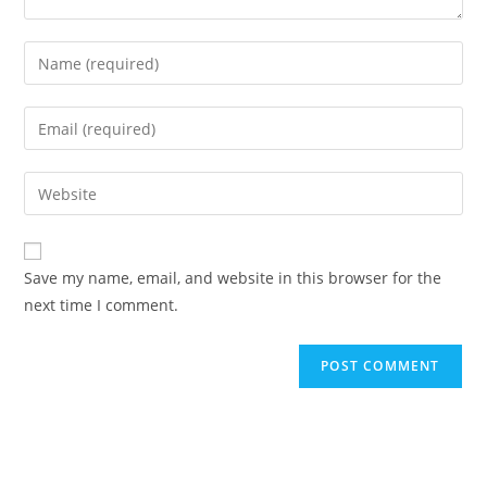
Save my name, email, and website in this browser for the
next time I comment.