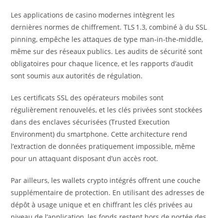
Les applications de casino modernes intègrent les
dernières normes de chiffrement. TLS 1.3, combiné à du SSL
pinning, empêche les attaques de type man‑in‑the‑middle,
même sur des réseaux publics. Les audits de sécurité sont
obligatoires pour chaque licence, et les rapports d’audit
sont soumis aux autorités de régulation.
Les certificats SSL des opérateurs mobiles sont
régulièrement renouvelés, et les clés privées sont stockées
dans des enclaves sécurisées (Trusted Execution
Environment) du smartphone. Cette architecture rend
l’extraction de données pratiquement impossible, même
pour un attaquant disposant d’un accès root.
Par ailleurs, les wallets crypto intégrés offrent une couche
supplémentaire de protection. En utilisant des adresses de
dépôt à usage unique et en chiffrant les clés privées au
niveau de l’application, les fonds restent hors de portée des