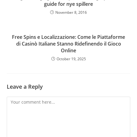
guide for nye spillere
November 8, 2016
Free Spins e Localizzazione: Come le Piattaforme
di Casinò Italiane Stanno Ridefinendo il Gioco
Online
October 19, 2025
Leave a Reply