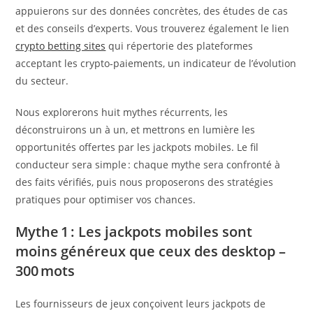
appuierons sur des données concrètes, des études de cas
et des conseils d’experts. Vous trouverez également le lien
crypto betting sites
qui répertorie des plateformes
acceptant les crypto‑paiements, un indicateur de l’évolution
du secteur.
Nous explorerons huit mythes récurrents, les
déconstruirons un à un, et mettrons en lumière les
opportunités offertes par les jackpots mobiles. Le fil
conducteur sera simple : chaque mythe sera confronté à
des faits vérifiés, puis nous proposerons des stratégies
pratiques pour optimiser vos chances.
Mythe 1 : Les jackpots mobiles sont
moins généreux que ceux des desktop –
300 mots
Les fournisseurs de jeux conçoivent leurs jackpots de