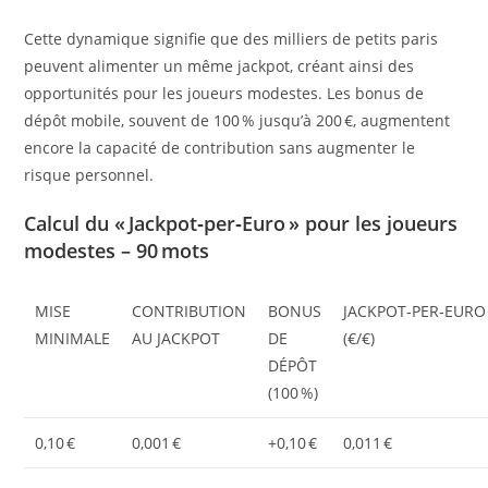
Cette dynamique signifie que des milliers de petits paris
peuvent alimenter un même jackpot, créant ainsi des
opportunités pour les joueurs modestes. Les bonus de
dépôt mobile, souvent de 100 % jusqu’à 200 €, augmentent
encore la capacité de contribution sans augmenter le
risque personnel.
Calcul du « Jackpot‑per‑Euro » pour les joueurs
modestes – 90 mots
MISE
CONTRIBUTION
BONUS
JACKPOT‑PER‑EURO
MINIMALE
AU JACKPOT
DE
(€/€)
DÉPÔT
(100 %)
0,10 €
0,001 €
+0,10 €
0,011 €