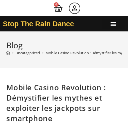
0
Stop The Rain Dance
Blog
>
Uncategorized
>
Mobile Casino Revolution : Démystifier les mythe
Mobile Casino Revolution :
Démystifier les mythes et
exploiter les jackpots sur
smartphone