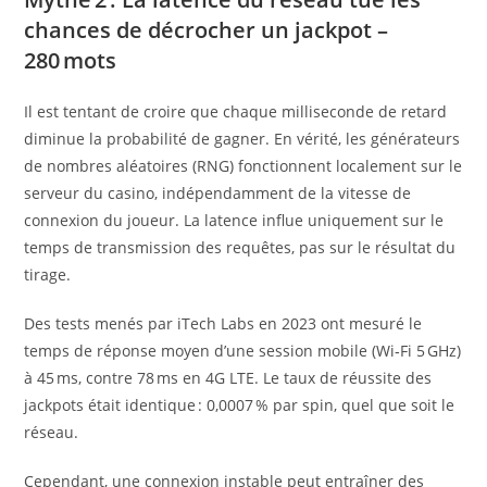
chances de décrocher un jackpot –
280 mots
Il est tentant de croire que chaque milliseconde de retard
diminue la probabilité de gagner. En vérité, les générateurs
de nombres aléatoires (RNG) fonctionnent localement sur le
serveur du casino, indépendamment de la vitesse de
connexion du joueur. La latence influe uniquement sur le
temps de transmission des requêtes, pas sur le résultat du
tirage.
Des tests menés par iTech Labs en 2023 ont mesuré le
temps de réponse moyen d’une session mobile (Wi‑Fi 5 GHz)
à 45 ms, contre 78 ms en 4G LTE. Le taux de réussite des
jackpots était identique : 0,0007 % par spin, quel que soit le
réseau.
Cependant, une connexion instable peut entraîner des