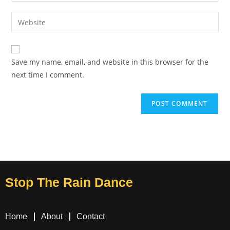
Save my name, email, and website in this browser for the
next time I comment.
Stop The Rain Dance
Home
About
Contact