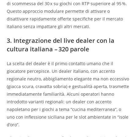
di scommessa del 30 x su giochi con RTP superiore al 95 %.
Questo approccio modulare permette di attivare o
disattivare rapidamente offerte specifiche per il mercato
italiano senza impattare gli altri mercati.
3. Integrazione del live dealer con la
cultura italiana – 320 parole
La scelta del dealer è il primo contatto umano che il
giocatore percepisce. Un dealer italiano, con accento
regionale neutro, abbigliamento elegante ma non eccessivo
(giacca scura, cravatta sobria) e gestualità aperta, trasmette
immediatamente familiarità. Alcuni operatori hanno
introdotto varianti regionali: un dealer con accento
napoletano per i giochi a tema “cucina mediterranea”, o
uno con inflessione siciliana per le slot ambientate in “isole
d’oro”.