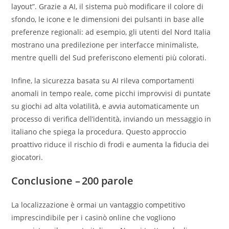
layout”. Grazie a AI, il sistema può modificare il colore di
sfondo, le icone e le dimensioni dei pulsanti in base alle
preferenze regionali: ad esempio, gli utenti del Nord Italia
mostrano una predilezione per interfacce minimaliste,
mentre quelli del Sud preferiscono elementi più colorati.
Infine, la sicurezza basata su AI rileva comportamenti
anomali in tempo reale, come picchi improvvisi di puntate
su giochi ad alta volatilità, e avvia automaticamente un
processo di verifica dell’identità, inviando un messaggio in
italiano che spiega la procedura. Questo approccio
proattivo riduce il rischio di frodi e aumenta la fiducia dei
giocatori.
Conclusione – 200 parole
La localizzazione è ormai un vantaggio competitivo
imprescindibile per i casinò online che vogliono