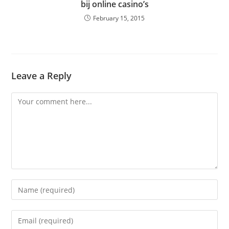
bij online casino’s
February 15, 2015
Leave a Reply