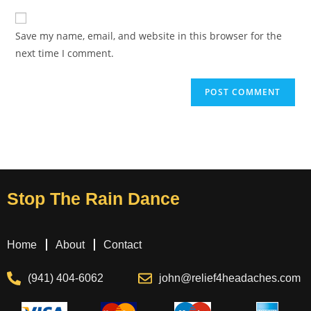
Save my name, email, and website in this browser for the
next time I comment.
Stop The Rain Dance
Home
About
Contact
(941) 404-6062
john@relief4headaches.com