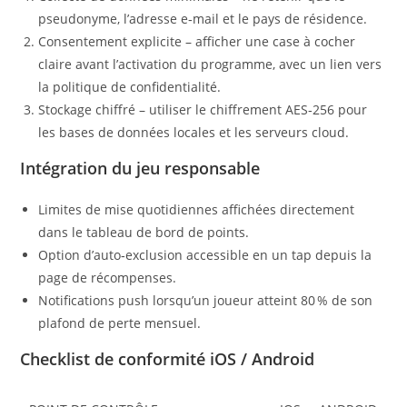
pseudonyme, l’adresse e‑mail et le pays de résidence.
Consentement explicite – afficher une case à cocher
claire avant l’activation du programme, avec un lien vers
la politique de confidentialité.
Stockage chiffré – utiliser le chiffrement AES‑256 pour
les bases de données locales et les serveurs cloud.
Intégration du jeu responsable
Limites de mise quotidiennes affichées directement
dans le tableau de bord de points.
Option d’auto‑exclusion accessible en un tap depuis la
page de récompenses.
Notifications push lorsqu’un joueur atteint 80 % de son
plafond de perte mensuel.
Checklist de conformité iOS / Android