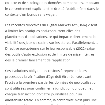
collecte et de stockage des données personnelles, imposant
le consentement explicite et le droit à l’oubli, même dans le
contexte d’un bonus sans wager.
Les récentes directives du Digital Markets Act (DMA) visent
à limiter les pratiques anti‑concurrentielles des
plateformes d’applications, ce qui impacte directement la
visibilité des jeux de casino sur les stores. Parallèlement, la
Directive européenne sur le jeu responsable (2022) exige
des outils d’auto‑exclusion et de limites de mise intégrés
dès le premier lancement de l’application.
Ces évolutions obligent les casinos à repenser leurs
processus : la vérification d’âge doit être réalisée avant
l’accès à la première partie, les données de géolocalisation
sont utilisées pour confirmer la juridiction du joueur, et
chaque transaction doit être journalisée pour un
auditabilité totale. En somme, la conformité n’est plus une