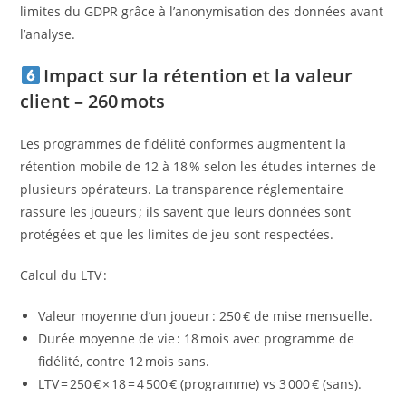
limites du GDPR grâce à l’anonymisation des données avant
l’analyse.
Impact sur la rétention et la valeur
client – 260 mots
Les programmes de fidélité conformes augmentent la
rétention mobile de 12 à 18 % selon les études internes de
plusieurs opérateurs. La transparence réglementaire
rassure les joueurs ; ils savent que leurs données sont
protégées et que les limites de jeu sont respectées.
Calcul du LTV :
Valeur moyenne d’un joueur : 250 € de mise mensuelle.
Durée moyenne de vie : 18 mois avec programme de
fidélité, contre 12 mois sans.
LTV = 250 € × 18 = 4 500 € (programme) vs 3 000 € (sans).