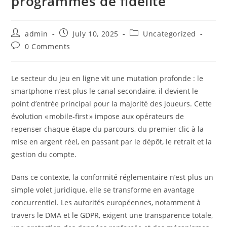
programmes de fidélité
admin
July 10, 2025
Uncategorized
0 Comments
Le secteur du jeu en ligne vit une mutation profonde : le
smartphone n’est plus le canal secondaire, il devient le
point d’entrée principal pour la majorité des joueurs. Cette
évolution « mobile‑first » impose aux opérateurs de
repenser chaque étape du parcours, du premier clic à la
mise en argent réel, en passant par le dépôt, le retrait et la
gestion du compte.
Dans ce contexte, la conformité réglementaire n’est plus un
simple volet juridique, elle se transforme en avantage
concurrentiel. Les autorités européennes, notamment à
travers le DMA et le GDPR, exigent une transparence totale,