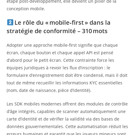
étape post‑développement, elle devient un pilier de la
conception mobile.
Le rôle du « mobile‑first » dans la
stratégie de conformité – 310 mots
Adopter une approche mobile‑first signifie que chaque
écran, chaque bouton et chaque appel API est pensé
d’abord pour le petit écran. Cette contrainte force les
équipes juridiques à revoir les flux d’inscription : le
formulaire d’enregistrement doit être condensé, mais il doit
tout de même recueillir les informations KYC essentielles
(nom, date de naissance, pièce d’identité).
Les SDK mobiles modernes offrent des modules de contrôle
d’âge intégrés, capables de scanner automatiquement une
carte d’identité et de vérifier la validité via des bases de
données gouvernementales. Cette automatisation réduit les
erreurs humaines et garantit que les joueurs mineurs sont