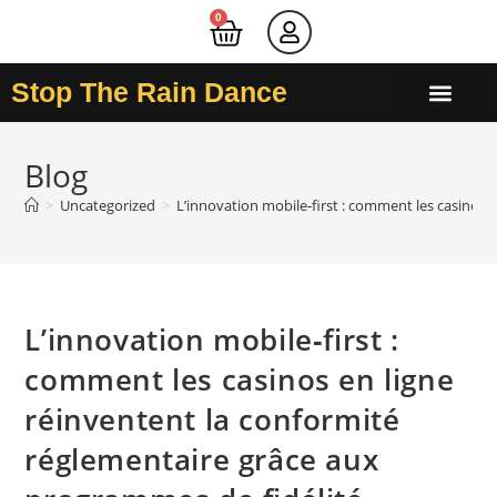
0
Stop The Rain Dance
Blog
>
Uncategorized
>
L’innovation mobile‑first : comment les casinos 
L’innovation mobile‑first :
comment les casinos en ligne
réinventent la conformité
réglementaire grâce aux