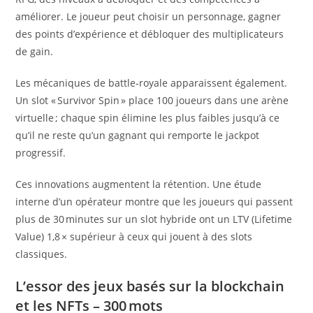
améliorer. Le joueur peut choisir un personnage, gagner
des points d’expérience et débloquer des multiplicateurs
de gain.
Les mécaniques de battle‑royale apparaissent également.
Un slot « Survivor Spin » place 100 joueurs dans une arène
virtuelle ; chaque spin élimine les plus faibles jusqu’à ce
qu’il ne reste qu’un gagnant qui remporte le jackpot
progressif.
Ces innovations augmentent la rétention. Une étude
interne d’un opérateur montre que les joueurs qui passent
plus de 30 minutes sur un slot hybride ont un LTV (Lifetime
Value) 1,8 × supérieur à ceux qui jouent à des slots
classiques.
L’essor des jeux basés sur la blockchain
et les NFTs – 300 mots