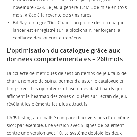
novembre 2024. Le jeu a généré 1,2 M € de mise en trois
mois, grâce à la revente de skins rares.
BitPlay a intégré “DiceChain”, un jeu de dés où chaque
lancer est enregistré sur la blockchain, renforçant la
confiance des joueurs européens.
L’optimisation du catalogue grâce aux
données comportementales – 260 mots
La collecte de métriques de session (temps de jeu, taux de
churn, nombre de spins) permet d’ajuster le catalogue en
temps réel. Les opérateurs utilisent des dashboards qui
affichent le heatmap des zones cliquées sur l’écran de jeu,
révélant les éléments les plus attractifs.
L’A/B testing automatisé compare deux versions d’un même
slot : par exemple, une version avec 5 lignes de paiement
contre une version avec 10. Le système déploie les deux