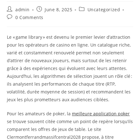
admin
June 8, 2025
Uncategorized
0 Comments
Le « game library » est devenu le premier levier d’attraction
pour les opérateurs de casino en ligne. Un catalogue riche,
varié et constamment renouvelé permet non seulement
d’attirer de nouveaux joueurs, mais surtout de les retenir
grâce à des expériences qui évoluent avec leurs attentes.
Aujourd’hui, les algorithmes de sélection jouent un rôle clé :
ils analysent les performances de chaque titre (RTP,
volatilité, durée moyenne de session) et recommandent les
jeux les plus prometteurs aux audiences ciblées.
Pour les amateurs de poker, la
meilleure application poker
se trouve souvent citée comme un point de repère lorsqu’ils
comparent les offres de jeux de table. Le site
Clermontferrandmassifcentral2028 propose, à titre