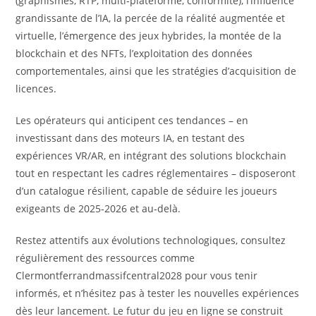
(graphismes, RTP, multi‑plateforme, conformité), l’influence
grandissante de l’IA, la percée de la réalité augmentée et
virtuelle, l’émergence des jeux hybrides, la montée de la
blockchain et des NFTs, l’exploitation des données
comportementales, ainsi que les stratégies d’acquisition de
licences.
Les opérateurs qui anticipent ces tendances – en
investissant dans des moteurs IA, en testant des
expériences VR/AR, en intégrant des solutions blockchain
tout en respectant les cadres réglementaires – disposeront
d’un catalogue résilient, capable de séduire les joueurs
exigeants de 2025‑2026 et au‑delà.
Restez attentifs aux évolutions technologiques, consultez
régulièrement des ressources comme
Clermontferrandmassifcentral2028 pour vous tenir
informés, et n’hésitez pas à tester les nouvelles expériences
dès leur lancement. Le futur du jeu en ligne se construit