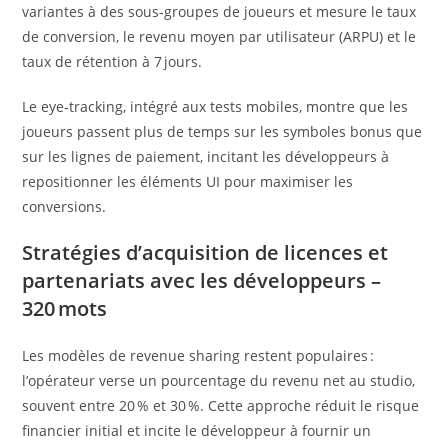
variantes à des sous‑groupes de joueurs et mesure le taux
de conversion, le revenu moyen par utilisateur (ARPU) et le
taux de rétention à 7 jours.
Le eye‑tracking, intégré aux tests mobiles, montre que les
joueurs passent plus de temps sur les symboles bonus que
sur les lignes de paiement, incitant les développeurs à
repositionner les éléments UI pour maximiser les
conversions.
Stratégies d’acquisition de licences et
partenariats avec les développeurs –
320 mots
Les modèles de revenue sharing restent populaires :
l’opérateur verse un pourcentage du revenu net au studio,
souvent entre 20 % et 30 %. Cette approche réduit le risque
financier initial et incite le développeur à fournir un