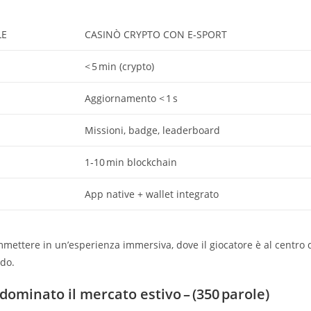
LE
CASINÒ CRYPTO CON E‑SPORT
< 5 min (crypto)
Aggiornamento < 1 s
Missioni, badge, leaderboard
1‑10 min blockchain
App native + wallet integrato
mettere in un’esperienza immersiva, dove il giocatore è al centro 
ido.
dominato il mercato estivo – (350 parole)