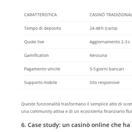
CARATTERISTICA
CASINÒ TRADIZIONA
Tempo di deposito
24‑48 h (carta)
Quote live
Aggiornamento 2‑3 s
Gamification
Nessuna
Pagamento vincite
3‑5 giorni bancari
Supporto mobile
Sito responsive
Queste funzionalità trasformano il semplice atto di scom
una community attiva e di un ecosistema finanziario flu
6. Case study: un casinò online che ha 