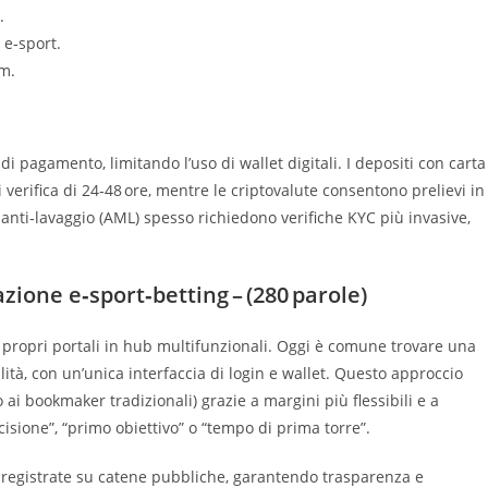
.
e‑sport.
um.
i pagamento, limitando l’uso di wallet digitali. I depositi con carta
 verifica di 24‑48 ore, mentre le criptovalute consentono prelievi in
ve anti‑lavaggio (AML) spesso richiedono verifiche KYC più invasive,
azione e‑sport‑betting – (280 parole)
i propri portali in hub multifunzionali. Oggi è comune trovare una
bilità, con un’unica interfaccia di login e wallet. Questo approccio
 ai bookmaker tradizionali) grazie a margini più flessibili e a
sione”, “primo obiettivo” o “tempo di prima torre”.
o registrate su catene pubbliche, garantendo trasparenza e