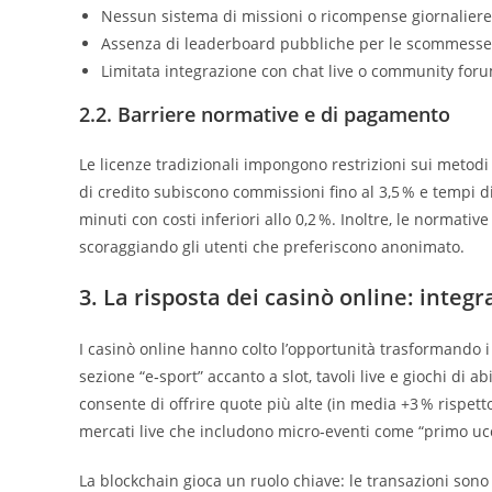
Nessun sistema di missioni o ricompense giornaliere
Assenza di leaderboard pubbliche per le scommesse 
Limitata integrazione con chat live o community for
2.2. Barriere normative e di pagamento
Le licenze tradizionali impongono restrizioni sui metodi d
di credito subiscono commissioni fino al 3,5 % e tempi di
minuti con costi inferiori allo 0,2 %. Inoltre, le normati
scoraggiando gli utenti che preferiscono anonimato.
3. La risposta dei casinò online: integr
I casinò online hanno colto l’opportunità trasformando 
sezione “e‑sport” accanto a slot, tavoli live e giochi di a
consente di offrire quote più alte (in media +3 % rispetto
mercati live che includono micro‑eventi come “primo ucci
La blockchain gioca un ruolo chiave: le transazioni son