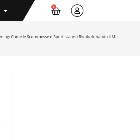
0
aming: Come le Scommesse e‑Sport stanno Rivoluzionando il Mercato dei Ca