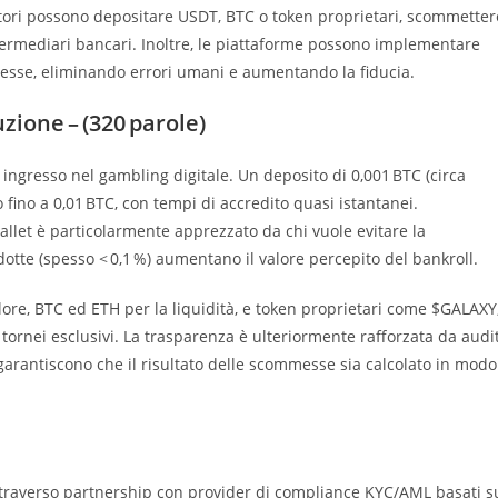
atori possono depositare USDT, BTC o token proprietari, scommetter
ntermediari bancari. Inoltre, le piattaforme possono implementare
esse, eliminando errori umani e aumentando la fiducia.
zione – (320 parole)
 ingresso nel gambling digitale. Un deposito di 0,001 BTC (circa
fino a 0,01 BTC, con tempi di accredito quasi istantanei.
llet è particolarmente apprezzato da chi vuole evitare la
dotte (spesso < 0,1 %) aumentano il valore percepito del bankroll.
alore, BTC ed ETH per la liquidità, e token proprietari come $GALAXY
ornei esclusivi. La trasparenza è ulteriormente rafforzata da audi
e garantiscono che il risultato delle scommesse sia calcolato in modo
 attraverso partnership con provider di compliance KYC/AML basati s