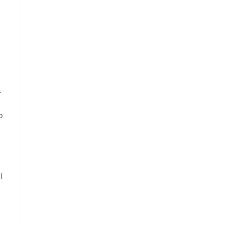
.
o
l