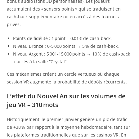
bonus audio (sons 3D personnalisés). Les joueurs
accumulent des « sensors points » qui se traduisent en
cash‑back supplémentaire ou en accès à des tournois
privés.
Points de fidélité : 1 point = 0,01 € de cash‑back.
Niveau Bronze : 0‑5 000 points → 5 % de cash‑back.
Niveau Argent : 5 001‑15 000 points → 10 % de cash‑back
+ accès à la salle “Crystal”.
Ces mécanismes créent un cercle vertueux où chaque
session VR augmente la probabilité de dépôts récurrents.
L’effet du Nouvel An sur les volumes de
jeu VR – 310 mots
Historiquement, le premier janvier génère un pic de trafic
de +38 % par rapport à la moyenne hebdomadaire, tant sur
les plateformes traditionnelles que sur les casinos VR. En