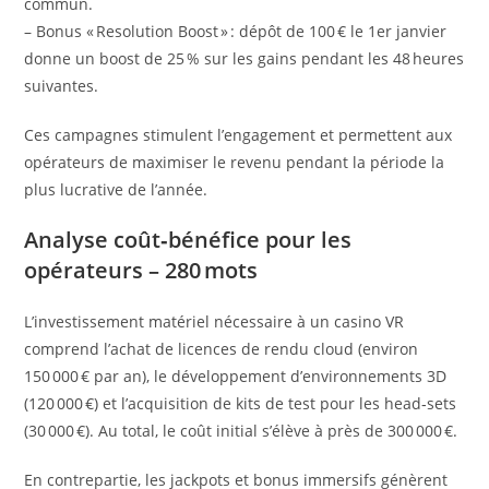
commun.
– Bonus « Resolution Boost » : dépôt de 100 € le 1er janvier
donne un boost de 25 % sur les gains pendant les 48 heures
suivantes.
Ces campagnes stimulent l’engagement et permettent aux
opérateurs de maximiser le revenu pendant la période la
plus lucrative de l’année.
Analyse coût‑bénéfice pour les
opérateurs – 280 mots
L’investissement matériel nécessaire à un casino VR
comprend l’achat de licences de rendu cloud (environ
150 000 € par an), le développement d’environnements 3D
(120 000 €) et l’acquisition de kits de test pour les head‑sets
(30 000 €). Au total, le coût initial s’élève à près de 300 000 €.
En contrepartie, les jackpots et bonus immersifs génèrent