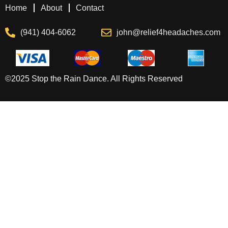
Home
About
Contact
(941) 404-6062
john@relief4headaches.com
©2025 Stop the Rain Dance. All Rights Reserved