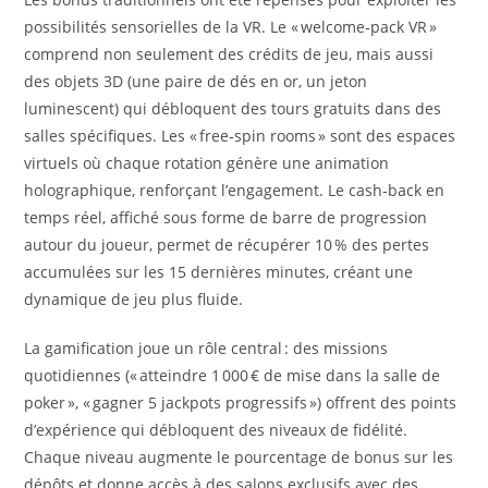
possibilités sensorielles de la VR. Le « welcome‑pack VR »
comprend non seulement des crédits de jeu, mais aussi
des objets 3D (une paire de dés en or, un jeton
luminescent) qui débloquent des tours gratuits dans des
salles spécifiques. Les « free‑spin rooms » sont des espaces
virtuels où chaque rotation génère une animation
holographique, renforçant l’engagement. Le cash‑back en
temps réel, affiché sous forme de barre de progression
autour du joueur, permet de récupérer 10 % des pertes
accumulées sur les 15 dernières minutes, créant une
dynamique de jeu plus fluide.
La gamification joue un rôle central : des missions
quotidiennes (« atteindre 1 000 € de mise dans la salle de
poker », « gagner 5 jackpots progressifs ») offrent des points
d’expérience qui débloquent des niveaux de fidélité.
Chaque niveau augmente le pourcentage de bonus sur les
dépôts et donne accès à des salons exclusifs avec des