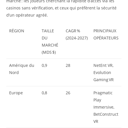
marché : les joueurs cherchant la rapidité d’accès via les
casinos sans vérification, et ceux qui préfèrent la sécurité
d’un opérateur agréé.
RÉGION
TAILLE
CAGR %
PRINCIPAUX
DU
(2024‑2027)
OPÉRATEURS
MARCHÉ
(MDS $)
Amérique du
0,9
28
NetEnt VR,
Nord
Evolution
Gaming VR
Europe
0,8
26
Pragmatic
Play
Immersive,
BetConstruct
VR