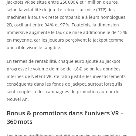
jackpots VR se situe entre 250 000 € et 1 million d’euros,
selon la volatilité du jeu. Le retour sur mise (RTP) des
machines à sous VR reste comparable à leurs homologues
2D, oscillant entre 94 % et 97 %. Toutefois, la dimension
immersive augmente le taux de mise additionnelle de 12 %
en moyenne, car les joueurs perçoivent le jackpot comme
une cible visuelle tangible.
En termes de rentabilité, chaque euro ajouté au jackpot
progresse le volume de mise de 1,8 €, selon les données
internes de NetEnt VR. Ce ratio justifie les investissements
conséquents dans les fonds de jackpot, surtout lorsqu’ils
sont couplés à des campagnes de promotion autour du
Nouvel An.
Bonus & promotions dans l’univers VR –
360 mots
Les bonus traditionnels ont été repensés pour exploiter les