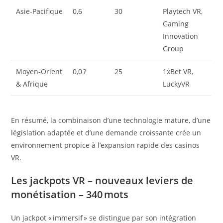
Asie‑Pacifique
0,6
30
Playtech VR,
Gaming
Innovation
Group
Moyen‑Orient
0,0 ?
25
1xBet VR,
& Afrique
LuckyVR
En résumé, la combinaison d’une technologie mature, d’une
législation adaptée et d’une demande croissante crée un
environnement propice à l’expansion rapide des casinos
VR.
Les jackpots VR – nouveaux leviers de
monétisation – 340 mots
Un jackpot « immersif » se distingue par son intégration