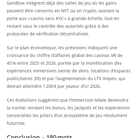
Sandbox intègrent déjà des salles de jeu où les gains
peuvent être convertis en NFT ou en crypto, ouvrant la
porte aux « casino sans KYC » à grande échelle, tout en
restant sous le contrôle des autorités grâce à des
protocoles de vérification décentralisée.
Sur le plan économique, les prévisions indiquent une
croissance du chiffre d’affaires global des casinos VR de
45 % entre 2025 et 2026, portée par la monétisation des
expériences immersives (vente de skins, locations d’espaces
publicitaires 3D) et par l’augmentation du LTV moyen, qui
devrait atteindre 1 200 € par joueur d’ici 2026.
Ces évolutions suggèrent que l’immersion totale deviendra
la norme, rendant les bonus, les jackpots et les expériences
sensorielles les piliers d’un écosystème de jeu résolument
futuriste.
Conclusion – 180 mots