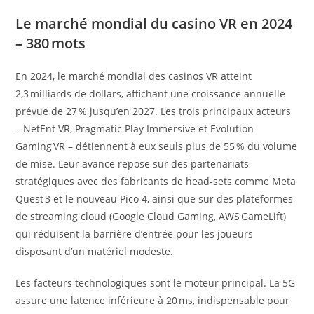
Le marché mondial du casino VR en 2024
– 380 mots
En 2024, le marché mondial des casinos VR atteint
2,3 milliards de dollars, affichant une croissance annuelle
prévue de 27 % jusqu’en 2027. Les trois principaux acteurs
– NetEnt VR, Pragmatic Play Immersive et Evolution
Gaming VR – détiennent à eux seuls plus de 55 % du volume
de mise. Leur avance repose sur des partenariats
stratégiques avec des fabricants de head‑sets comme Meta
Quest 3 et le nouveau Pico 4, ainsi que sur des plateformes
de streaming cloud (Google Cloud Gaming, AWS GameLift)
qui réduisent la barrière d’entrée pour les joueurs
disposant d’un matériel modeste.
Les facteurs technologiques sont le moteur principal. La 5G
assure une latence inférieure à 20 ms, indispensable pour