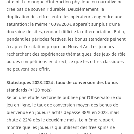
atteint. Le manque d’interaction physique ou narrative ne
crée pas de souvenir durable. Deuxièmement, la
duplication des offres entre les opérateurs engendre une
saturation : le même 100 %/200 € apparaît sur plus d’une
douzaine de sites, rendant difficile la différenciation. Enfin,
pendant les périodes festives, les bonus standards peinent
à capter l’excitation propre au Nouvel An. Les joueurs
recherchent des expériences thématiques, des jeux de rôle
ou des compétitions en direct, ce que les offres classiques
ne peuvent pas offrir.
Statistiques 2023‑2024 : taux de conversion des bonus
standards
(≈ 120 mots)
Selon une étude sectorielle publiée par l’Observatoire du
jeu en ligne, le taux de conversion moyen des bonus de
bienvenue en joueurs actifs dépasse 38 % en 2023, mais
chute à 22 % dès le deuxième mois. Le même rapport
montre que les joueurs qui utilisent des free spins ne