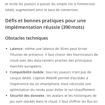
et incite les joueurs à passer du simple clic à l’immersion
totale, augmentant ainsi le taux de conversion.
Défis et bonnes pratiques pour une
implémentation réussie (390 mots)
Obstacles techniques
Latence
: même une latence de 30 ms peut briser
l’illusion de présence. Il faut choisir des fournisseurs de
cloud avec des data‑centers proches des principaux
marchés européens.
Compatibilité mobile
: tous les joueurs n’ont pas de
casque dédié. L’option WebVR permet d’accéder à
l’expérience via un smartphone, mais nécessite une
optimisation du rendu pour éviter le sur‑chauffement.
Sécurité des données
: les avatars et les historiques de
jeu sont stockés dans le cloud; il faut chiffrer les flux en