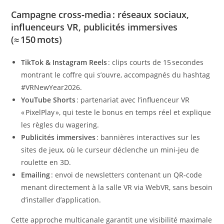
Campagne cross‑media : réseaux sociaux,
influenceurs VR, publicités immersives
(≈ 150 mots)
TikTok & Instagram Reels
: clips courts de 15 secondes
montrant le coffre qui s’ouvre, accompagnés du hashtag
#VRNewYear2026.
YouTube Shorts
: partenariat avec l’influenceur VR
« PixelPlay », qui teste le bonus en temps réel et explique
les règles du wagering.
Publicités immersives
: bannières interactives sur les
sites de jeux, où le curseur déclenche un mini‑jeu de
roulette en 3D.
Emailing
: envoi de newsletters contenant un QR‑code
menant directement à la salle VR via WebVR, sans besoin
d’installer d’application.
Cette approche multicanale garantit une visibilité maximale