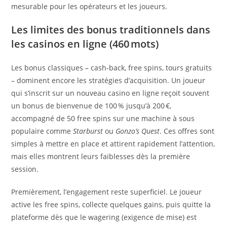
mesurable pour les opérateurs et les joueurs.
Les limites des bonus traditionnels dans
les casinos en ligne (460 mots)
Les bonus classiques – cash‑back, free spins, tours gratuits
– dominent encore les stratégies d’acquisition. Un joueur
qui s’inscrit sur un nouveau casino en ligne reçoit souvent
un bonus de bienvenue de 100 % jusqu’à 200 €,
accompagné de 50 free spins sur une machine à sous
populaire comme
Starburst
ou
Gonzo’s Quest
. Ces offres sont
simples à mettre en place et attirent rapidement l’attention,
mais elles montrent leurs faiblesses dès la première
session.
Premièrement, l’engagement reste superficiel. Le joueur
active les free spins, collecte quelques gains, puis quitte la
plateforme dès que le wagering (exigence de mise) est