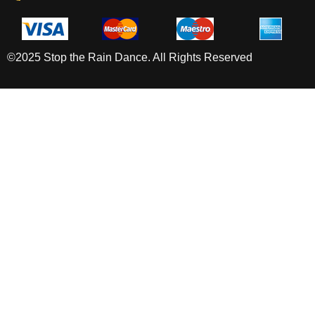
©2025 Stop the Rain Dance. All Rights Reserved