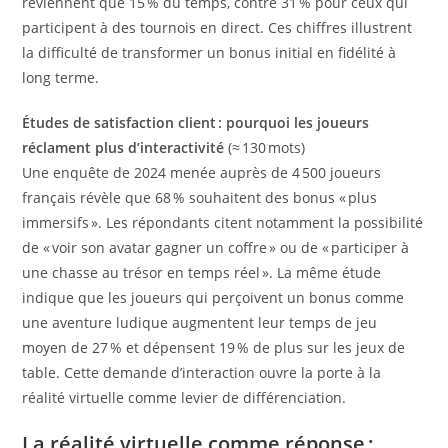
reviennent que 15 % du temps, contre 31 % pour ceux qui
participent à des tournois en direct. Ces chiffres illustrent
la difficulté de transformer un bonus initial en fidélité à
long terme.
Études de satisfaction client : pourquoi les joueurs
réclament plus d’interactivité
(≈ 130 mots)
Une enquête de 2024 menée auprès de 4 500 joueurs
français révèle que 68 % souhaitent des bonus « plus
immersifs ». Les répondants citent notamment la possibilité
de « voir son avatar gagner un coffre » ou de « participer à
une chasse au trésor en temps réel ». La même étude
indique que les joueurs qui perçoivent un bonus comme
une aventure ludique augmentent leur temps de jeu
moyen de 27 % et dépensent 19 % de plus sur les jeux de
table. Cette demande d’interaction ouvre la porte à la
réalité virtuelle comme levier de différenciation.
La réalité virtuelle comme réponse :