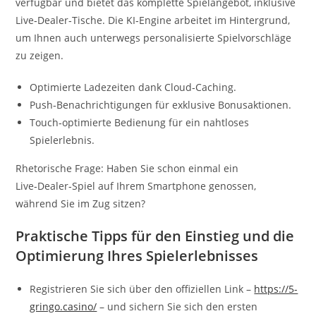
verfügbar und bietet das komplette Spielangebot, inklusive
Live‑Dealer‑Tische. Die KI‑Engine arbeitet im Hintergrund,
um Ihnen auch unterwegs personalisierte Spielvorschläge
zu zeigen.
Optimierte Ladezeiten dank Cloud‑Caching.
Push‑Benachrichtigungen für exklusive Bonusaktionen.
Touch‑optimierte Bedienung für ein nahtloses
Spielerlebnis.
Rhetorische Frage: Haben Sie schon einmal ein
Live‑Dealer‑Spiel auf Ihrem Smartphone genossen,
während Sie im Zug sitzen?
Praktische Tipps für den Einstieg und die
Optimierung Ihres Spielerlebnisses
Registrieren Sie sich über den offiziellen Link –
https://5-
gringo.casino/
– und sichern Sie sich den ersten