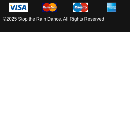
©2025 Stop the Rain Dance. All Rights Reserved