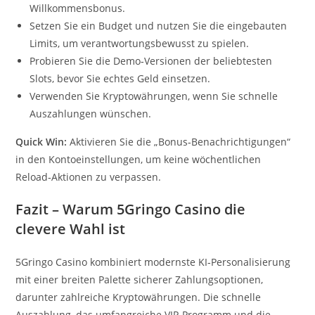
Willkommensbonus.
Setzen Sie ein Budget und nutzen Sie die eingebauten
Limits, um verantwortungsbewusst zu spielen.
Probieren Sie die Demo‑Versionen der beliebtesten
Slots, bevor Sie echtes Geld einsetzen.
Verwenden Sie Kryptowährungen, wenn Sie schnelle
Auszahlungen wünschen.
Quick Win:
Aktivieren Sie die „Bonus‑Benachrichtigungen“
in den Kontoeinstellungen, um keine wöchentlichen
Reload‑Aktionen zu verpassen.
Fazit – Warum 5Gringo Casino die
clevere Wahl ist
5Gringo Casino kombiniert modernste KI‑Personalisierung
mit einer breiten Palette sicherer Zahlungsoptionen,
darunter zahlreiche Kryptowährungen. Die schnelle
Auszahlung, das umfangreiche VIP‑Programm und die