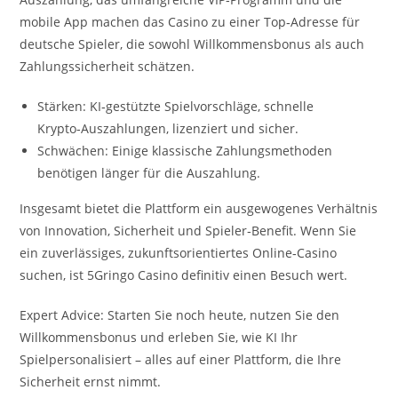
mobile App machen das Casino zu einer Top‑Adresse für
deutsche Spieler, die sowohl Willkommensbonus als auch
Zahlungssicherheit schätzen.
Stärken: KI‑gestützte Spielvorschläge, schnelle
Krypto‑Auszahlungen, lizenziert und sicher.
Schwächen: Einige klassische Zahlungsmethoden
benötigen länger für die Auszahlung.
Insgesamt bietet die Plattform ein ausgewogenes Verhältnis
von Innovation, Sicherheit und Spieler‑Benefit. Wenn Sie
ein zuverlässiges, zukunftsorientiertes Online‑Casino
suchen, ist 5Gringo Casino definitiv einen Besuch wert.
Expert Advice: Starten Sie noch heute, nutzen Sie den
Willkommensbonus und erleben Sie, wie KI Ihr
Spielpersonalisiert – alles auf einer Plattform, die Ihre
Sicherheit ernst nimmt.