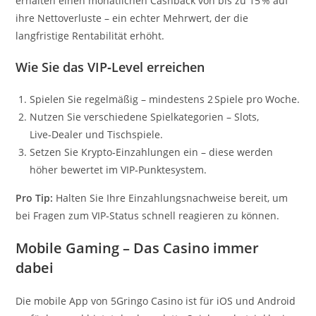
erhalten einen monatlichen Cashback von bis zu 15 % auf
ihre Nettoverluste – ein echter Mehrwert, der die
langfristige Rentabilität erhöht.
Wie Sie das VIP‑Level erreichen
Spielen Sie regelmäßig – mindestens 2 Spiele pro Woche.
Nutzen Sie verschiedene Spielkategorien – Slots,
Live‑Dealer und Tischspiele.
Setzen Sie Krypto‑Einzahlungen ein – diese werden
höher bewertet im VIP‑Punktesystem.
Pro Tip:
Halten Sie Ihre Einzahlungsnachweise bereit, um
bei Fragen zum VIP‑Status schnell reagieren zu können.
Mobile Gaming – Das Casino immer
dabei
Die mobile App von 5Gringo Casino ist für iOS und Android