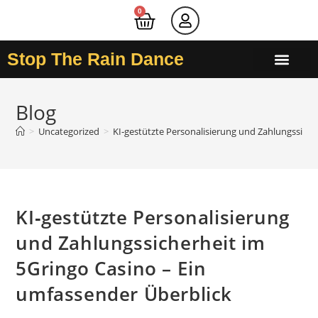
0
Stop The Rain Dance
Blog
>
Uncategorized
>
KI‑gestützte Personalisierung und Zahlungssiche
KI‑gestützte Personalisierung
und Zahlungssicherheit im
5Gringo Casino – Ein
umfassender Überblick