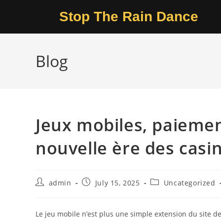
Stop The Rain Dance
Blog
Jeux mobiles, paiemen
nouvelle ère des casin
admin
July 15, 2025
Uncategorized
Le jeu mobile n’est plus une simple extension du site de 