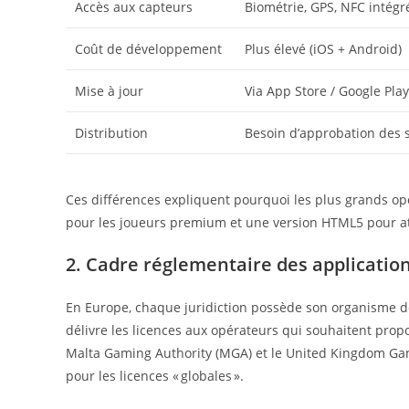
Accès aux capteurs
Biométrie, GPS, NFC intégr
Coût de développement
Plus élevé (iOS + Android)
Mise à jour
Via App Store / Google Play
Distribution
Besoin d’approbation des st
Ces différences expliquent pourquoi les plus grands opé
pour les joueurs premium et une version HTML5 pour at
2. Cadre réglementaire des application
En Europe, chaque juridiction possède son organisme de c
délivre les licences aux opérateurs qui souhaitent propo
Malta Gaming Authority (MGA) et le United Kingdom Gamb
pour les licences « globales ».