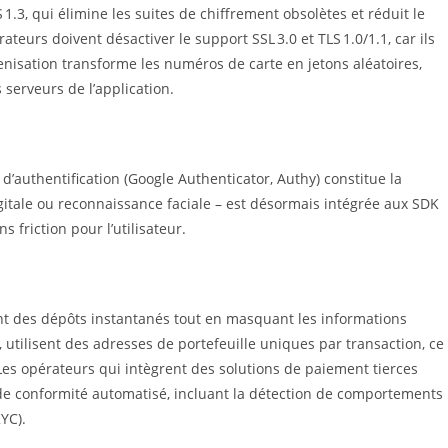
1.3, qui élimine les suites de chiffrement obsolètes et réduit le
urs doivent désactiver le support SSL 3.0 et TLS 1.0/1.1, car ils
nisation transforme les numéros de carte en jetons aléatoires,
 serveurs de l’application.
d’authentification (Google Authenticator, Authy) constitue la
gitale ou reconnaissance faciale – est désormais intégrée aux SDK
s friction pour l’utilisateur.
ent des dépôts instantanés tout en masquant les informations
 utilisent des adresses de portefeuille uniques par transaction, ce
. Les opérateurs qui intègrent des solutions de paiement tierces
 de conformité automatisé, incluant la détection de comportements
YC).