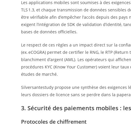
Les applications mobiles sont soumises à des exigence
TLS 1.3, et chaque transmission de données sensibles doi
être vérifiable afin d’empêcher l’accès depuis des pays no
exigent l’intégration de SDK de validation d’identité, ta
bases de données officielles.
Le respect de ces règles a un impact direct sur la confi
(ex. eCOGRA) permet de certifier le RNG, le RTP (Return t
blanchiment d’argent (AML). Les opérateurs qui affichent 
procédures KYC (Know Your Customer) voient leur taux 
études de marché.
Silversantestudy propose une synthèse des exigences lég
leurs dossiers de licence sans se perdre dans la papera
3. Sécurité des paiements mobiles : le
Protocoles de chiffrement