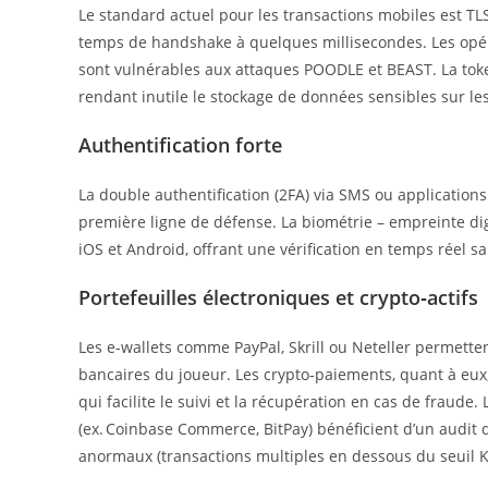
Le standard actuel pour les transactions mobiles est TLS 
temps de handshake à quelques millisecondes. Les opérate
sont vulnérables aux attaques POODLE et BEAST. La toke
rendant inutile le stockage de données sensibles sur les
Authentification forte
La double authentification (2FA) via SMS ou applications 
première ligne de défense. La biométrie – empreinte di
iOS et Android, offrant une vérification en temps réel san
Portefeuilles électroniques et crypto‑actifs
Les e‑wallets comme PayPal, Skrill ou Neteller permett
bancaires du joueur. Les crypto‑paiements, quant à eux,
qui facilite le suivi et la récupération en cas de fraude
(ex. Coinbase Commerce, BitPay) bénéficient d’un audit
anormaux (transactions multiples en dessous du seuil K