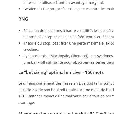
bille se stabilise, offrant un avantage marginal.
Gestion du tempo : profiter des pauses entre les main
RNG
Sélection de machines à haute volatilité : les slots à 
disposés à accepter des pertes fréquentes en échang
Théorie du stop‑loss : fixer une perte maximale (ex. 50
sessions.
Cycles de mise (Martingale, Fibonacci) : ces système
une bankroll suffisante pour absorber les séries de p
Le “bet sizing” optimal en Live – 150 mots
Le dimensionnement des mises en Live doit tenir compt
plus de 2 % de son bankroll totale sur une main de blac
10 €, limitant l’impact d’une mauvaise série tout en p
avantage.
Maximiser les retours sur les slots RNG grâce 