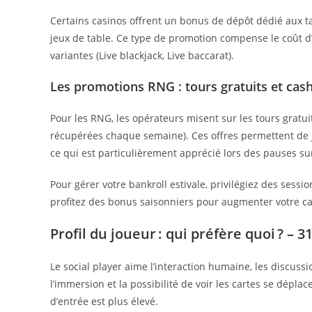
Certains casinos offrent un bonus de dépôt dédié aux tab
jeux de table. Ce type de promotion compense le coût d’
variantes (Live blackjack, Live baccarat).
Les promotions RNG : tours gratuits et cas
Pour les RNG, les opérateurs misent sur les tours gratuit
récupérées chaque semaine). Ces offres permettent de 
ce qui est particulièrement apprécié lors des pauses sur
Pour gérer votre bankroll estivale, privilégiez des sessio
profitez des bonus saisonniers pour augmenter votre c
Profil du joueur : qui préfère quoi ? – 3
Le social player aime l’interaction humaine, les discussio
l’immersion et la possibilité de voir les cartes se déplac
d’entrée est plus élevé.