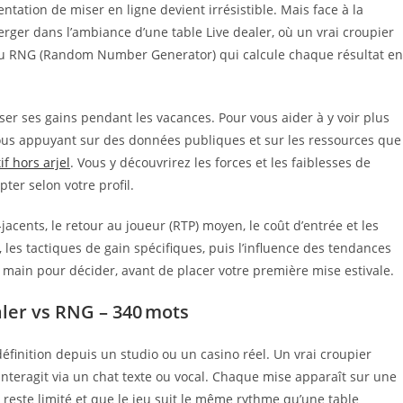
tentation de miser en ligne devient irrésistible. Mais face à la
merger dans l’ambiance d’une table Live dealer, où un vrai croupier
n jeu RNG (Random Number Generator) qui calcule chaque résultat en
ser ses gains pendant les vacances. Pour vous aider à y voir plus
nous appuyant sur des données publiques et sur les ressources que
if hors arjel
. Vous y découvrirez les forces et les faiblesses de
ter selon votre profil.
ents, le retour au joueur (RTP) moyen, le coût d’entrée et les
, les tactiques de gain spécifiques, puis l’influence des tendances
 main pour décider, avant de placer votre première mise estivale.
ler vs RNG – 340 mots
éfinition depuis un studio ou un casino réel. Un vrai croupier
 interagit via un chat texte ou vocal. Chaque mise apparaît sur une
n reste limité et que le jeu suit le même rythme qu’une table