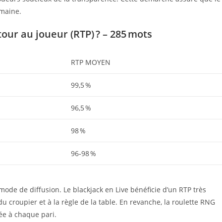
umaine.
our au joueur (RTP) ? – 285 mots
RTP MOYEN
99,5 %
96,5 %
98 %
96‑98 %
e mode de diffusion. Le blackjack en Live bénéficie d’un RTP très
u croupier et à la règle de la table. En revanche, la roulette RNG
ée à chaque pari.