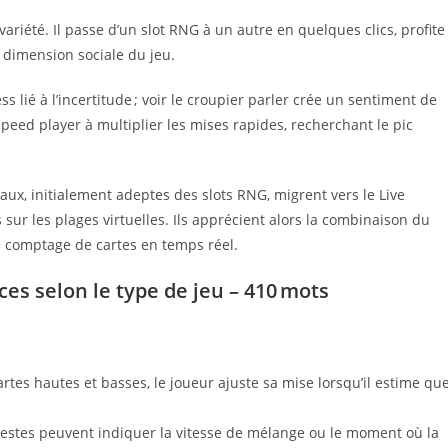
 variété. Il passe d’un slot RNG à un autre en quelques clics, profite
 dimension sociale du jeu.
s lié à l’incertitude ; voir le croupier parler crée un sentiment de
speed player à multiplier les mises rapides, recherchant le pic
ux, initialement adeptes des slots RNG, migrent vers le Live
 sur les plages virtuelles. Ils apprécient alors la combinaison du
le comptage de cartes en temps réel.
ces selon le type de jeu – 410 mots
rtes hautes et basses, le joueur ajuste sa mise lorsqu’il estime qu
 gestes peuvent indiquer la vitesse de mélange ou le moment où la