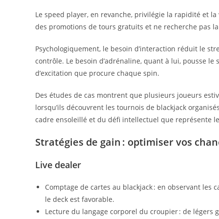
Le speed player, en revanche, privilégie la rapidité et la
des promotions de tours gratuits et ne recherche pas la
Psychologiquement, le besoin d’interaction réduit le stres
contrôle. Le besoin d’adrénaline, quant à lui, pousse le 
d’excitation que procure chaque spin.
Des études de cas montrent que plusieurs joueurs estiva
lorsqu’ils découvrent les tournois de blackjack organisés
cadre ensoleillé et du défi intellectuel que représente 
Stratégies de gain : optimiser vos chan
Live dealer
Comptage de cartes au blackjack : en observant les ca
le deck est favorable.
Lecture du langage corporel du croupier : de légers