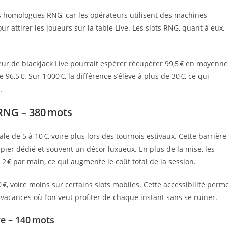
rs homologues RNG, car les opérateurs utilisent des machines
ur attirer les joueurs sur la table Live. Les slots RNG, quant à eux,
eur de blackjack Live pourrait espérer récupérer 99,5 € en moyenne
6,5 €. Sur 1 000 €, la différence s’élève à plus de 30 €, ce qui
.
 RNG – 380 mots
 de 5 à 10 €, voire plus lors des tournois estivaux. Cette barrière
pier dédié et souvent un décor luxueux. En plus de la mise, les
 2 € par main, ce qui augmente le coût total de la session.
 €, voire moins sur certains slots mobiles. Cette accessibilité perm
vacances où l’on veut profiter de chaque instant sans se ruiner.
ve – 140 mots