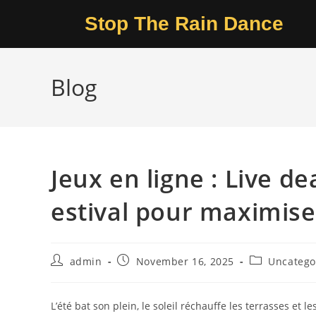
Stop The Rain Dance
Blog
Jeux en ligne : Live d
estival pour maximise
admin
November 16, 2025
Uncatego
L’été bat son plein, le soleil réchauffe les terrasses et l