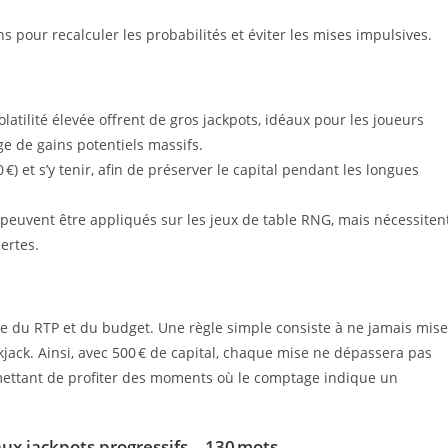
s pour recalculer les probabilités et éviter les mises impulsives.
volatilité élevée offrent de gros jackpots, idéaux pour les joueurs
e de gains potentiels massifs.
 €) et s’y tenir, afin de préserver le capital pendant les longues
s peuvent être appliqués sur les jeux de table RNG, mais nécessiten
ertes.
e du RTP et du budget. Une règle simple consiste à ne jamais mise
kjack. Ainsi, avec 500 € de capital, chaque mise ne dépassera pas
ermettant de profiter des moments où le comptage indique un
aux jackpots progressifs – 130 mots