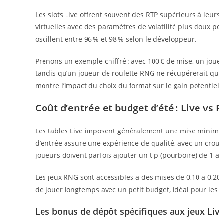
Les slots Live offrent souvent des RTP supérieurs à leu
virtuelles avec des paramètres de volatilité plus doux po
oscillent entre 96 % et 98 % selon le développeur.
Prenons un exemple chiffré : avec 100 € de mise, un jou
tandis qu’un joueur de roulette RNG ne récupérerait que 9
montre l’impact du choix du format sur le gain potentiel
Coût d’entrée et budget d’été : Live vs
Les tables Live imposent généralement une mise minimale
d’entrée assure une expérience de qualité, avec un crou
joueurs doivent parfois ajouter un tip (pourboire) de 1 à
Les jeux RNG sont accessibles à des mises de 0,10 à 0,20
de jouer longtemps avec un petit budget, idéal pour les 
Les bonus de dépôt spécifiques aux jeux Li