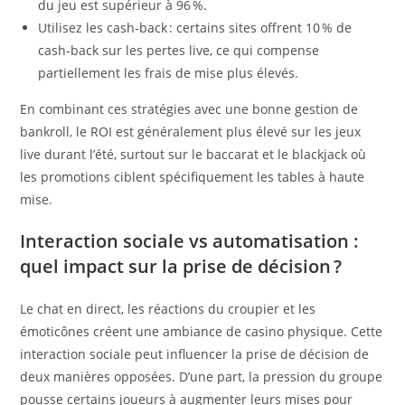
du jeu est supérieur à 96 %.
Utilisez les cash‑back : certains sites offrent 10 % de
cash‑back sur les pertes live, ce qui compense
partiellement les frais de mise plus élevés.
En combinant ces stratégies avec une bonne gestion de
bankroll, le ROI est généralement plus élevé sur les jeux
live durant l’été, surtout sur le baccarat et le blackjack où
les promotions ciblent spécifiquement les tables à haute
mise.
Interaction sociale vs automatisation :
quel impact sur la prise de décision ?
Le chat en direct, les réactions du croupier et les
émoticônes créent une ambiance de casino physique. Cette
interaction sociale peut influencer la prise de décision de
deux manières opposées. D’une part, la pression du groupe
pousse certains joueurs à augmenter leurs mises pour