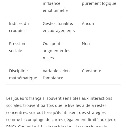
influence
purement logique
émotionnelle
Indices du
Gestes, tonalité,
Aucun
croupier
encouragements
Pression
Oui, peut
Non
sociale
augmenter les
mises
Discipline
Variable selon
Constante
mathématique
l’ambiance
Les joueurs français, souvent sensibles aux interactions
sociales, trouvent parfois que le live les aide à rester
concentrés, surtout lorsqu’ils utilisent des stratégies
comme le comptage de cartes (légalement limité aux jeux
RNG). Cependant, la clé réside dans la conscience de