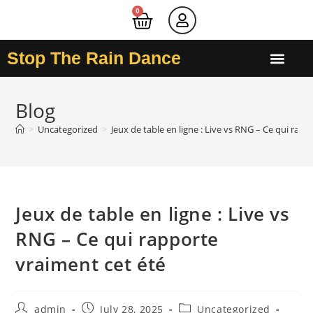
0
Stop The Rain Dance
Blog
>
Uncategorized
>
Jeux de table en ligne : Live vs RNG – Ce qui rap
Jeux de table en ligne : Live vs
RNG – Ce qui rapporte
vraiment cet été
admin
July 28, 2025
Uncategorized