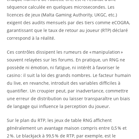
séquence calculée en quelques microsecondes. Les
licences de jeux (Malta Gaming Authority, UKGC, etc.)
exigent des audits mensuels par des tiers comme eCOGRA,
garantissant que le taux de retour au joueur (RTP) déclaré
correspond à la réalité.
Ces contrôles dissipent les rumeurs de « manipulation »
souvent relayées sur les forums. En pratique, un RNG ne
possède ni émotion, ni fatigue, ni intérêt à favoriser le
casino : il suit la loi des grands nombres. Le facteur humain
du live, en revanche, introduit des variables difficiles à
quantifier. Un croupier peut, par inadvertance, commettre
une erreur de distribution ou laisser transparaître un biais
de langage qui influence la perception du joueur.
Sur le plan du RTP, les jeux de table RNG affichent
généralement un avantage maison compris entre 0,5 % et
2 %. Le blackjack à 99,5 % de RTP, par exemple, est le