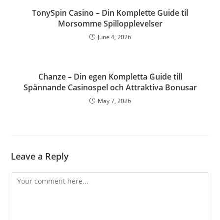
TonySpin Casino – Din Komplette Guide til
Morsomme Spillopplevelser
June 4, 2026
Chanze – Din egen Kompletta Guide till
Spännande Casinospel och Attraktiva Bonusar
May 7, 2026
Leave a Reply