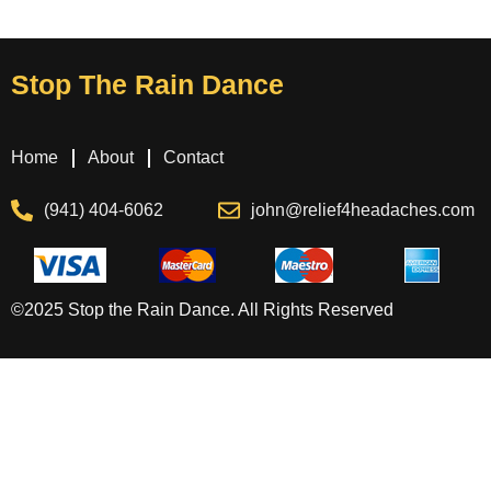
Stop The Rain Dance
Home
About
Contact
(941) 404-6062
john@relief4headaches.com
©2025 Stop the Rain Dance. All Rights Reserved