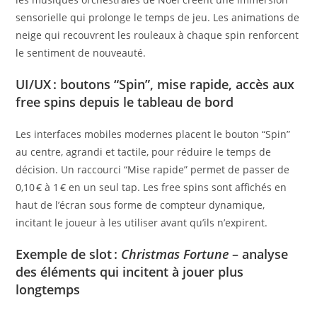
sensorielle qui prolonge le temps de jeu. Les animations de
neige qui recouvrent les rouleaux à chaque spin renforcent
le sentiment de nouveauté.
UI/UX : boutons “Spin”, mise rapide, accès aux
free spins depuis le tableau de bord
Les interfaces mobiles modernes placent le bouton “Spin”
au centre, agrandi et tactile, pour réduire le temps de
décision. Un raccourci “Mise rapide” permet de passer de
0,10 € à 1 € en un seul tap. Les free spins sont affichés en
haut de l’écran sous forme de compteur dynamique,
incitant le joueur à les utiliser avant qu’ils n’expirent.
Exemple de slot :
Christmas Fortune
– analyse
des éléments qui incitent à jouer plus
longtemps