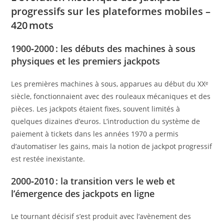
progressifs sur les plateformes mobiles –
420 mots
1900‑2000 : les débuts des machines à sous
physiques et les premiers jackpots
Les premières machines à sous, apparues au début du XXᵉ
siècle, fonctionnaient avec des rouleaux mécaniques et des
pièces. Les jackpots étaient fixes, souvent limités à
quelques dizaines d’euros. L’introduction du système de
paiement à tickets dans les années 1970 a permis
d’automatiser les gains, mais la notion de jackpot progressif
est restée inexistante.
2000‑2010 : la transition vers le web et
l’émergence des jackpots en ligne
Le tournant décisif s’est produit avec l’avènement des