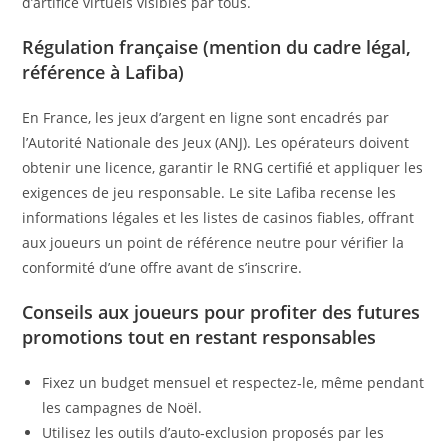
d’artifice virtuels visibles par tous.
Régulation française (mention du cadre légal,
référence à Lafiba)
En France, les jeux d’argent en ligne sont encadrés par
l’Autorité Nationale des Jeux (ANJ). Les opérateurs doivent
obtenir une licence, garantir le RNG certifié et appliquer les
exigences de jeu responsable. Le site Lafiba recense les
informations légales et les listes de casinos fiables, offrant
aux joueurs un point de référence neutre pour vérifier la
conformité d’une offre avant de s’inscrire.
Conseils aux joueurs pour profiter des futures
promotions tout en restant responsables
Fixez un budget mensuel et respectez‑le, même pendant
les campagnes de Noël.
Utilisez les outils d’auto‑exclusion proposés par les