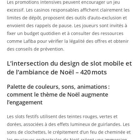
Les promotions intensives peuvent encourager un jeu
excessif. Les casinos responsables affichent clairement les
limites de dépôt, proposent des outils d’auto‑exclusion et
envoient des rappels de pause. Les joueurs sont invités à
fixer un budget quotidien et à consulter des ressources
comme Lafiba pour vérifier la légalité des offres et obtenir
des conseils de prévention.
L’intersection du design de slot mobile et
de l’ambiance de Noël – 420 mots
Palette de couleurs, sons, animations :
comment le thème de Noël augmente
l’engagement
Les slots festifs utilisent des teintes rouges, vertes et
dorées, associées à des effets lumineux de guirlandes. Les
sons de clochettes, le crépitement d’un feu de cheminée et
les musiques orchestrales de Noël créent une immersion