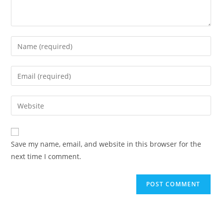
Save my name, email, and website in this browser for the
next time I comment.