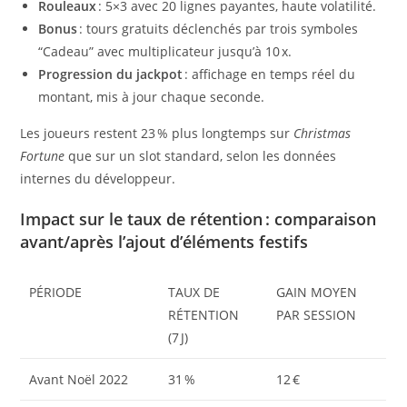
Rouleaux
: 5×3 avec 20 lignes payantes, haute volatilité.
Bonus
: tours gratuits déclenchés par trois symboles
“Cadeau” avec multiplicateur jusqu’à 10 x.
Progression du jackpot
: affichage en temps réel du
montant, mis à jour chaque seconde.
Les joueurs restent 23 % plus longtemps sur
Christmas
Fortune
que sur un slot standard, selon les données
internes du développeur.
Impact sur le taux de rétention : comparaison
avant/après l’ajout d’éléments festifs
PÉRIODE
TAUX DE
GAIN MOYEN
RÉTENTION
PAR SESSION
(7 J)
Avant Noël 2022
31 %
12 €