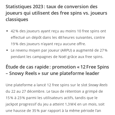
Statistiques 2023 : taux de conversion des
joueurs qui utilisent des free spins vs. joueurs
classiques
42 % des joueurs ayant reçu au moins 10 free spins ont
effectué un dépôt dans les 48 heures suivantes, contre
19 % des joueurs n’ayant reçu aucune offre.
Le revenu moyen par joueur (ARPU) a augmenté de 27 %
pendant les campagnes de Noël grâce aux free spins.
Étude de cas rapide : promotion « 12 Free Spins
– Snowy Reels » sur une plateforme leader
Une plateforme a lancé 12 free spins sur le slot
Snowy Reels
du 22 au 27 décembre. Le taux de rétention a grimpé de
15 % à 23 % parmi les utilisateurs actifs, tandis que le
jackpot progressif du jeu a atteint 1,3 M € en un mois, soit
une hausse de 35 % par rapport à la même période l’an