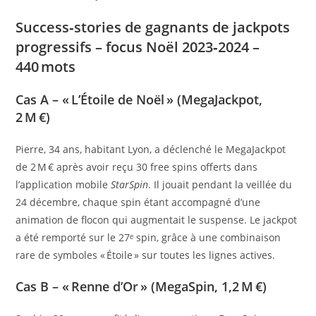
Success‑stories de gagnants de jackpots
progressifs – focus Noël 2023‑2024 –
440 mots
Cas A – « L’Étoile de Noël » (MegaJackpot,
2 M €)
Pierre, 34 ans, habitant Lyon, a déclenché le MegaJackpot
de 2 M € après avoir reçu 30 free spins offerts dans
l’application mobile
StarSpin
. Il jouait pendant la veillée du
24 décembre, chaque spin étant accompagné d’une
animation de flocon qui augmentait le suspense. Le jackpot
a été remporté sur le 27ᵉ spin, grâce à une combinaison
rare de symboles « Étoile » sur toutes les lignes actives.
Cas B – « Renne d’Or » (MegaSpin, 1,2 M €)