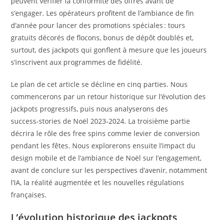
peuvent vérifier la conformité des offres avant de
s’engager. Les opérateurs profitent de l’ambiance de fin
d’année pour lancer des promotions spéciales : tours
gratuits décorés de flocons, bonus de dépôt doublés et,
surtout, des jackpots qui gonflent à mesure que les joueurs
s’inscrivent aux programmes de fidélité.
Le plan de cet article se décline en cinq parties. Nous
commencerons par un retour historique sur l’évolution des
jackpots progressifs, puis nous analyserons des
success‑stories de Noël 2023‑2024. La troisième partie
décrira le rôle des free spins comme levier de conversion
pendant les fêtes. Nous explorerons ensuite l’impact du
design mobile et de l’ambiance de Noël sur l’engagement,
avant de conclure sur les perspectives d’avenir, notamment
l’IA, la réalité augmentée et les nouvelles régulations
françaises.
L’évolution historique des jackpots