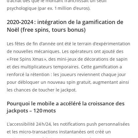
d’achat dès que le montant franchissait un seuil
psychologique (par ex. 1 million d’euros).
2020‑2024 : intégration de la gamification de
Noël (free spins, tours bonus)
Les fêtes de fin d’année ont été le terrain d’expérimentation
de nouvelles mécaniques. Les opérateurs ont ajouté des
« Free Spins Xmas », des mini‑jeux de décorations de sapin
et des multiplicateurs temporaires. Cette gamification a
renforcé la rétention : les joueurs reviennent chaque jour
pour débloquer un nouveau spin gratuit, augmentant ainsi
les chances de toucher le jackpot.
Pourquoi le mobile a accéléré la croissance des
jackpots – 120 mots
L’accessibilité 24 h/24, les notifications push personnalisées
et les micro‑transactions instantanées ont créé un