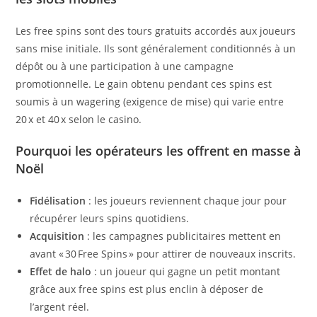
Les free spins sont des tours gratuits accordés aux joueurs
sans mise initiale. Ils sont généralement conditionnés à un
dépôt ou à une participation à une campagne
promotionnelle. Le gain obtenu pendant ces spins est
soumis à un wagering (exigence de mise) qui varie entre
20 x et 40 x selon le casino.
Pourquoi les opérateurs les offrent en masse à
Noël
Fidélisation
: les joueurs reviennent chaque jour pour
récupérer leurs spins quotidiens.
Acquisition
: les campagnes publicitaires mettent en
avant « 30 Free Spins » pour attirer de nouveaux inscrits.
Effet de halo
: un joueur qui gagne un petit montant
grâce aux free spins est plus enclin à déposer de
l’argent réel.