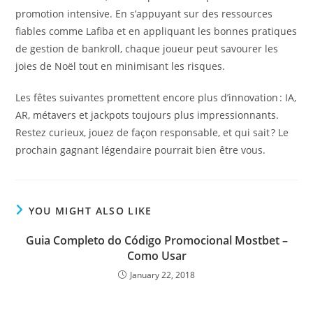
promotion intensive. En s’appuyant sur des ressources
fiables comme Lafiba et en appliquant les bonnes pratiques
de gestion de bankroll, chaque joueur peut savourer les
joies de Noël tout en minimisant les risques.
Les fêtes suivantes promettent encore plus d’innovation : IA,
AR, métavers et jackpots toujours plus impressionnants.
Restez curieux, jouez de façon responsable, et qui sait ? Le
prochain gagnant légendaire pourrait bien être vous.
YOU MIGHT ALSO LIKE
Guia Completo do Código Promocional Mostbet –
Como Usar
January 22, 2018