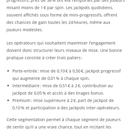
progressifs, près de 38 % ont été remportés par des joueurs
misant moins de 1 € par spin. Les jackpots quotidiens,
souvent affichés sous forme de mini‑progressifs, offrent
des chances de gain toutes les 24 heures, même aux
joueurs modestes.
Les opérateurs qui souhaitent maximiser l’engagement
doivent donc structurer leurs niveaux de mise. Une bonne
pratique consiste à créer trois paliers :
Porte‑entrée : mise de 0,10 € à 0,50 €, jackpot progressif
qui augmente de 0,01 % à chaque spin.
Intermédiaire : mise de 0,51 € à 2 €, contribution au
jackpot de 0,05 % et accès à des tirages bonus.
Premium : mise supérieure à 2 €, part de jackpot de
0,10 % et participation à des jackpots inter‑opérateurs.
Cette segmentation permet à chaque segment de joueurs
de sentir qu’il a une vraie chance, tout en incitant les