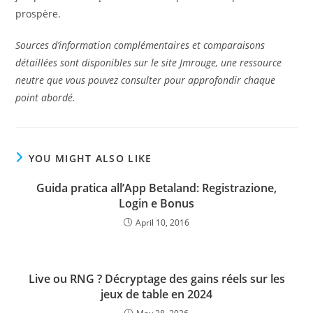
prospère.
Sources d’information complémentaires et comparaisons
détaillées sont disponibles sur le site Jmrouge, une ressource
neutre que vous pouvez consulter pour approfondir chaque
point abordé.
YOU MIGHT ALSO LIKE
Guida pratica all’App Betaland: Registrazione,
Login e Bonus
April 10, 2016
Live ou RNG ? Décryptage des gains réels sur les
jeux de table en 2024