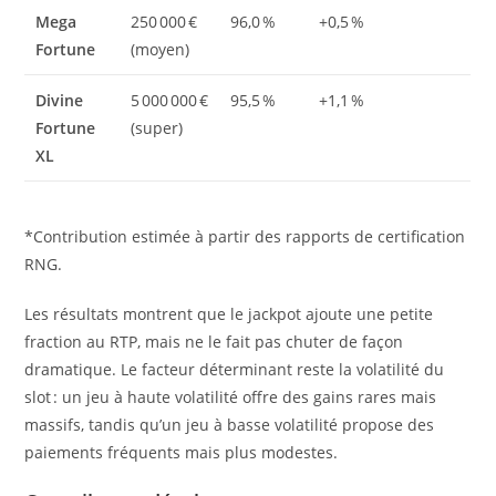
Mega
250 000 €
96,0 %
+0,5 %
Fortune
(moyen)
Divine
5 000 000 €
95,5 %
+1,1 %
Fortune
(super)
XL
*Contribution estimée à partir des rapports de certification
RNG.
Les résultats montrent que le jackpot ajoute une petite
fraction au RTP, mais ne le fait pas chuter de façon
dramatique. Le facteur déterminant reste la volatilité du
slot : un jeu à haute volatilité offre des gains rares mais
massifs, tandis qu’un jeu à basse volatilité propose des
paiements fréquents mais plus modestes.