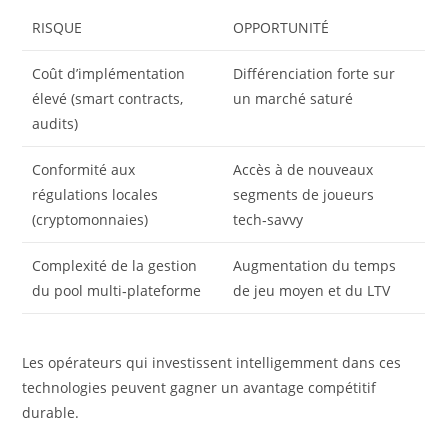
RISQUE
OPPORTUNITÉ
Coût d’implémentation
Différenciation forte sur
élevé (smart contracts,
un marché saturé
audits)
Conformité aux
Accès à de nouveaux
régulations locales
segments de joueurs
(cryptomonnaies)
tech‑savvy
Complexité de la gestion
Augmentation du temps
du pool multi‑plateforme
de jeu moyen et du LTV
Les opérateurs qui investissent intelligemment dans ces
technologies peuvent gagner un avantage compétitif
durable.