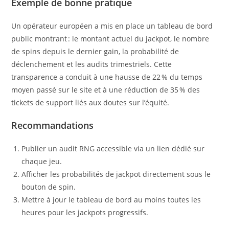
Exemple de bonne pratique
Un opérateur européen a mis en place un tableau de bord
public montrant : le montant actuel du jackpot, le nombre
de spins depuis le dernier gain, la probabilité de
déclenchement et les audits trimestriels. Cette
transparence a conduit à une hausse de 22 % du temps
moyen passé sur le site et à une réduction de 35 % des
tickets de support liés aux doutes sur l’équité.
Recommandations
Publier un audit RNG accessible via un lien dédié sur
chaque jeu.
Afficher les probabilités de jackpot directement sous le
bouton de spin.
Mettre à jour le tableau de bord au moins toutes les
heures pour les jackpots progressifs.