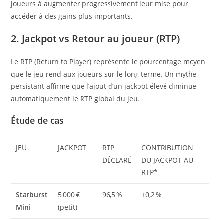
joueurs à augmenter progressivement leur mise pour
accéder à des gains plus importants.
2. Jackpot vs Retour au joueur (RTP)
Le RTP (Return to Player) représente le pourcentage moyen
que le jeu rend aux joueurs sur le long terme. Un mythe
persistant affirme que l’ajout d’un jackpot élevé diminue
automatiquement le RTP global du jeu.
Étude de cas
JEU
JACKPOT
RTP
CONTRIBUTION
DÉCLARÉ
DU JACKPOT AU
RTP*
Starburst
5 000 €
96,5 %
+0,2 %
Mini
(petit)