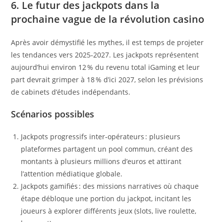
6. Le futur des jackpots dans la
prochaine vague de la révolution casino
Après avoir démystifié les mythes, il est temps de projeter
les tendances vers 2025‑2027. Les jackpots représentent
aujourd’hui environ 12 % du revenu total iGaming et leur
part devrait grimper à 18 % d’ici 2027, selon les prévisions
de cabinets d’études indépendants.
Scénarios possibles
Jackpots progressifs inter‑opérateurs : plusieurs
plateformes partagent un pool commun, créant des
montants à plusieurs millions d’euros et attirant
l’attention médiatique globale.
Jackpots gamifiés : des missions narratives où chaque
étape débloque une portion du jackpot, incitant les
joueurs à explorer différents jeux (slots, live roulette,