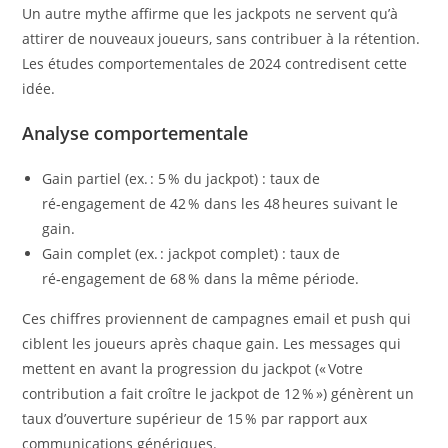
Un autre mythe affirme que les jackpots ne servent qu’à
attirer de nouveaux joueurs, sans contribuer à la rétention.
Les études comportementales de 2024 contredisent cette
idée.
Analyse comportementale
Gain partiel (ex. : 5 % du jackpot) : taux de
ré‑engagement de 42 % dans les 48 heures suivant le
gain.
Gain complet (ex. : jackpot complet) : taux de
ré‑engagement de 68 % dans la même période.
Ces chiffres proviennent de campagnes email et push qui
ciblent les joueurs après chaque gain. Les messages qui
mettent en avant la progression du jackpot (« Votre
contribution a fait croître le jackpot de 12 % ») génèrent un
taux d’ouverture supérieur de 15 % par rapport aux
communications génériques.