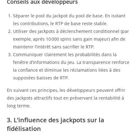
Conseils aux développeurs
Séparer le pool du jackpot du pool de base. En isolant
les contributions, le RTP de base reste stable.
Utiliser des jackpots à déclenchement conditionnel (par
exemple, après 10 000 spins sans gain majeur) afin de
maintenir l’intérêt sans sacrifier le RTP.
Communiquer clairement les probabilités dans la
fenêtre d’informations du jeu. La transparence renforce
la confiance et diminue les réclamations liées à des
supposées baisses de RTP.
En suivant ces principes, les développeurs peuvent offrir
des jackpots attractifs tout en préservant la rentabilité à
long terme.
3. L’influence des jackpots sur la
fidélisation