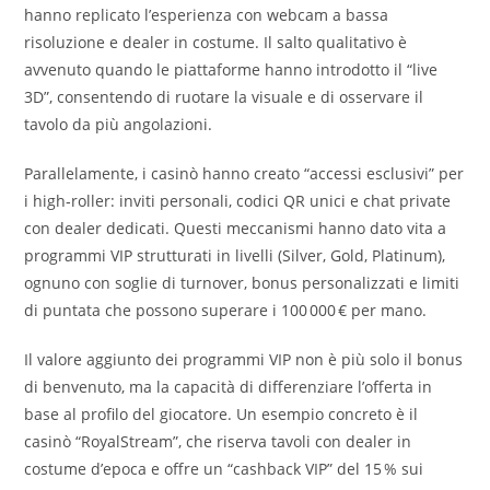
hanno replicato l’esperienza con webcam a bassa
risoluzione e dealer in costume. Il salto qualitativo è
avvenuto quando le piattaforme hanno introdotto il “live
3D”, consentendo di ruotare la visuale e di osservare il
tavolo da più angolazioni.
Parallelamente, i casinò hanno creato “accessi esclusivi” per
i high‑roller: inviti personali, codici QR unici e chat private
con dealer dedicati. Questi meccanismi hanno dato vita a
programmi VIP strutturati in livelli (Silver, Gold, Platinum),
ognuno con soglie di turnover, bonus personalizzati e limiti
di puntata che possono superare i 100 000 € per mano.
Il valore aggiunto dei programmi VIP non è più solo il bonus
di benvenuto, ma la capacità di differenziare l’offerta in
base al profilo del giocatore. Un esempio concreto è il
casinò “RoyalStream”, che riserva tavoli con dealer in
costume d’epoca e offre un “cashback VIP” del 15 % sui