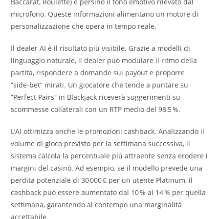
Baccarat, Roulette) e persino il tono emotivo rilevato dal
microfono. Queste informazioni alimentano un motore di
personalizzazione che opera in tempo reale.
Il dealer AI è il risultato più visibile. Grazie a modelli di
linguaggio naturale, il dealer può modulare il ritmo della
partita, rispondere a domande sui payout e proporre
“side‑bet” mirati. Un giocatore che tende a puntare su
“Perfect Pairs” in Blackjack riceverà suggerimenti su
scommesse collaterali con un RTP medio del 98,5 %.
L’AI ottimizza anche le promozioni cashback. Analizzando il
volume di gioco previsto per la settimana successiva, il
sistema calcola la percentuale più attraente senza erodere i
margini del casinò. Ad esempio, se il modello prevede una
perdita potenziale di 30 000 € per un utente Platinum, il
cashback può essere aumentato dal 10 % al 14 % per quella
settimana, garantendo al contempo una marginalità
accettabile.