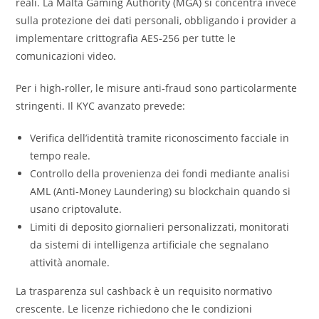
reali. La Malta Gaming Authority (MGA) si concentra invece
sulla protezione dei dati personali, obbligando i provider a
implementare crittografia AES‑256 per tutte le
comunicazioni video.
Per i high‑roller, le misure anti‑fraud sono particolarmente
stringenti. Il KYC avanzato prevede:
Verifica dell’identità tramite riconoscimento facciale in
tempo reale.
Controllo della provenienza dei fondi mediante analisi
AML (Anti‑Money Laundering) su blockchain quando si
usano criptovalute.
Limiti di deposito giornalieri personalizzati, monitorati
da sistemi di intelligenza artificiale che segnalano
attività anomale.
La trasparenza sul cashback è un requisito normativo
crescente. Le licenze richiedono che le condizioni