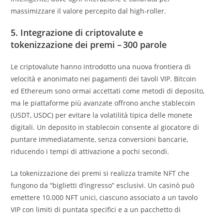
massimizzare il valore percepito dal high‑roller.
5. Integrazione di criptovalute e
tokenizzazione dei premi – 300 parole
Le criptovalute hanno introdotto una nuova frontiera di
velocità e anonimato nei pagamenti dei tavoli VIP. Bitcoin
ed Ethereum sono ormai accettati come metodi di deposito,
ma le piattaforme più avanzate offrono anche stablecoin
(USDT, USDC) per evitare la volatilità tipica delle monete
digitali. Un deposito in stablecoin consente al giocatore di
puntare immediatamente, senza conversioni bancarie,
riducendo i tempi di attivazione a pochi secondi.
La tokenizzazione dei premi si realizza tramite NFT che
fungono da “biglietti d’ingresso” esclusivi. Un casinò può
emettere 10.000 NFT unici, ciascuno associato a un tavolo
VIP con limiti di puntata specifici e a un pacchetto di