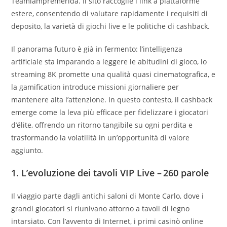
Teamlampremerida. Il sito raccoglie i link a piattaforme
estere, consentendo di valutare rapidamente i requisiti di
deposito, la varietà di giochi live e le politiche di cashback.
Il panorama futuro è già in fermento: l’intelligenza
artificiale sta imparando a leggere le abitudini di gioco, lo
streaming 8K promette una qualità quasi cinematografica, e
la gamification introduce missioni giornaliere per
mantenere alta l’attenzione. In questo contesto, il cashback
emerge come la leva più efficace per fidelizzare i giocatori
d’élite, offrendo un ritorno tangibile su ogni perdita e
trasformando la volatilità in un’opportunità di valore
aggiunto.
1. L’evoluzione dei tavoli VIP Live – 260 parole
Il viaggio parte dagli antichi saloni di Monte Carlo, dove i
grandi giocatori si riunivano attorno a tavoli di legno
intarsiato. Con l’avvento di Internet, i primi casinò online