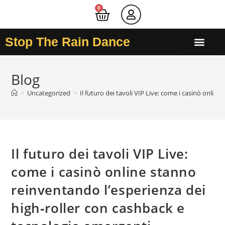
0
Stop The Rain Dance
Blog
>
Uncategorized
>
Il futuro dei tavoli VIP Live: come i casinò onli
Il futuro dei tavoli VIP Live:
come i casinò online stanno
reinventando l’esperienza dei
high‑roller con cashback e