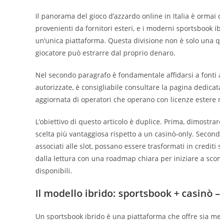
Il panorama del gioco d’azzardo online in Italia è ormai d
provenienti da fornitori esteri, e i moderni sportsbook 
un’unica piattaforma. Questa divisione non è solo una q
giocatore può estrarre dal proprio denaro.
Nel secondo paragrafo è fondamentale affidarsi a fonti a
autorizzate, è consigliabile consultare la pagina dedicat
aggiornata di operatori che operano con licenze estere 
L’obiettivo di questo articolo è duplice. Prima, dimostr
scelta più vantaggiosa rispetto a un casinò‑only. Secon
associati alle slot, possano essere trasformati in crediti
dalla lettura con una roadmap chiara per iniziare a sc
disponibili.
Il modello ibrido: sportsbook + casinò 
Un sportsbook ibrido è una piattaforma che offre sia me