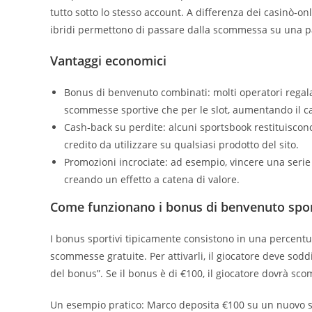
tutto sotto lo stesso account. A differenza dei casinò‑onl
ibridi permettono di passare dalla scommessa su una part
Vantaggi economici
Bonus di benvenuto combinati: molti operatori regal
scommesse sportive che per le slot, aumentando il cap
Cash‑back su perdite: alcuni sportsbook restituiscon
credito da utilizzare su qualsiasi prodotto del sito.
Promozioni incrociate: ad esempio, vincere una serie
creando un effetto a catena di valore.
Come funzionano i bonus di benvenuto spor
I bonus sportivi tipicamente consistono in una percentua
scommesse gratuite. Per attivarli, il giocatore deve sod
del bonus”. Se il bonus è di €100, il giocatore dovrà sc
Un esempio pratico: Marco deposita €100 su un nuovo s