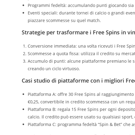
Programmi fedeltà: accumulando punti giocando sia a 
Eventi speciali: durante tornei di calcio o grandi even
piazzare scommesse su quel match.
Strategie per trasformare i Free Spins in vin
Conversione immediata: una volta ricevuti i Free Spins
Scommesse a quota fissa: utilizza il credito su mercat
Accumulo di punti: alcune piattaforme premiano le s
creando un ciclo virtuoso.
Casi studio di piattaforme con i migliori Fre
Piattaforma A: offre 30 Free Spins al raggiungimento 
€0,25, convertibile in credito scommessa con un requ
Piattaforma B: regala 15 Free Spins per ogni deposit
calcio. Il credito può essere usato su qualsiasi sport
Piattaforma C: programma fedeltà “Spin & Bet” che a