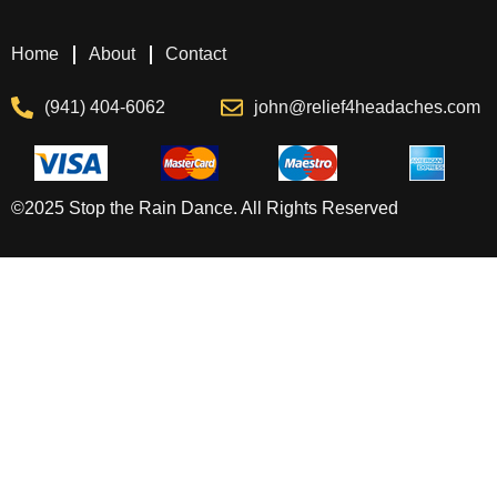
Home
About
Contact
(941) 404-6062
john@relief4headaches.com
©2025 Stop the Rain Dance. All Rights Reserved