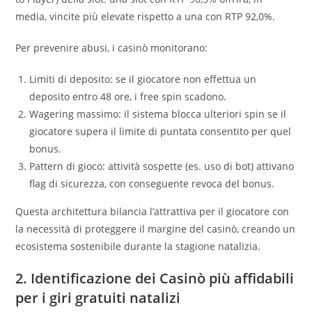
media, vincite più elevate rispetto a una con RTP 92,0%.
Per prevenire abusi, i casinò monitorano:
Limiti di deposito: se il giocatore non effettua un
deposito entro 48 ore, i free spin scadono.
Wagering massimo: il sistema blocca ulteriori spin se il
giocatore supera il limite di puntata consentito per quel
bonus.
Pattern di gioco: attività sospette (es. uso di bot) attivano
flag di sicurezza, con conseguente revoca del bonus.
Questa architettura bilancia l’attrattiva per il giocatore con
la necessità di proteggere il margine del casinò, creando un
ecosistema sostenibile durante la stagione natalizia.
2. Identificazione dei Casinò più affidabili
per i giri gratuiti natalizi