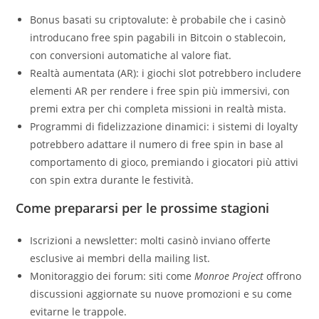
Bonus basati su criptovalute: è probabile che i casinò
introducano free spin pagabili in Bitcoin o stablecoin,
con conversioni automatiche al valore fiat.
Realtà aumentata (AR): i giochi slot potrebbero includere
elementi AR per rendere i free spin più immersivi, con
premi extra per chi completa missioni in realtà mista.
Programmi di fidelizzazione dinamici: i sistemi di loyalty
potrebbero adattare il numero di free spin in base al
comportamento di gioco, premiando i giocatori più attivi
con spin extra durante le festività.
Come prepararsi per le prossime stagioni
Iscrizioni a newsletter: molti casinò inviano offerte
esclusive ai membri della mailing list.
Monitoraggio dei forum: siti come
Monroe Project
offrono
discussioni aggiornate su nuove promozioni e su come
evitarne le trappole.