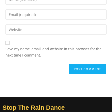
Save my name, email, and website in this browser for the
next time I comment.
Stop The Rain Dance