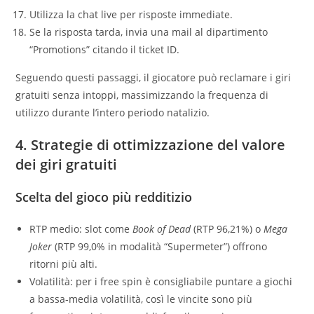
Utilizza la chat live per risposte immediate.
Se la risposta tarda, invia una mail al dipartimento
“Promotions” citando il ticket ID.
Seguendo questi passaggi, il giocatore può reclamare i giri
gratuiti senza intoppi, massimizzando la frequenza di
utilizzo durante l’intero periodo natalizio.
4. Strategie di ottimizzazione del valore
dei giri gratuiti
Scelta del gioco più redditizio
RTP medio: slot come
Book of Dead
(RTP 96,21%) o
Mega
Joker
(RTP 99,0% in modalità “Supermeter”) offrono
ritorni più alti.
Volatilità: per i free spin è consigliabile puntare a giochi
a bassa‑media volatilità, così le vincite sono più