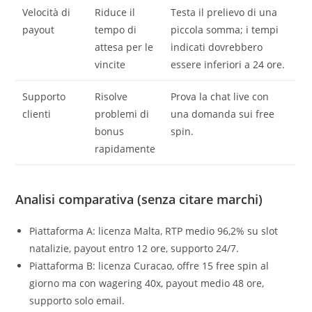
Velocità di
Riduce il
Testa il prelievo di una
payout
tempo di
piccola somma; i tempi
attesa per le
indicati dovrebbero
vincite
essere inferiori a 24 ore.
Supporto
Risolve
Prova la chat live con
clienti
problemi di
una domanda sui free
bonus
spin.
rapidamente
Analisi comparativa (senza citare marchi)
Piattaforma A: licenza Malta, RTP medio 96,2% su slot
natalizie, payout entro 12 ore, supporto 24/7.
Piattaforma B: licenza Curacao, offre 15 free spin al
giorno ma con wagering 40x, payout medio 48 ore,
supporto solo email.