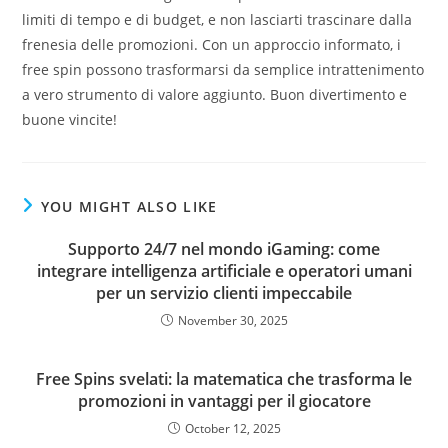
limiti di tempo e di budget, e non lasciarti trascinare dalla
frenesia delle promozioni. Con un approccio informato, i
free spin possono trasformarsi da semplice intrattenimento
a vero strumento di valore aggiunto. Buon divertimento e
buone vincite!
YOU MIGHT ALSO LIKE
Supporto 24/7 nel mondo iGaming: come
integrare intelligenza artificiale e operatori umani
per un servizio clienti impeccabile
November 30, 2025
Free Spins svelati: la matematica che trasforma le
promozioni in vantaggi per il giocatore
October 12, 2025