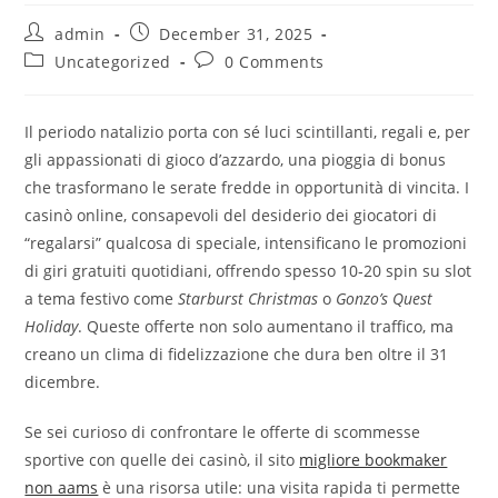
admin
December 31, 2025
Uncategorized
0 Comments
Il periodo natalizio porta con sé luci scintillanti, regali e, per
gli appassionati di gioco d’azzardo, una pioggia di bonus
che trasformano le serate fredde in opportunità di vincita. I
casinò online, consapevoli del desiderio dei giocatori di
“regalarsi” qualcosa di speciale, intensificano le promozioni
di giri gratuiti quotidiani, offrendo spesso 10‑20 spin su slot
a tema festivo come
Starburst Christmas
o
Gonzo’s Quest
Holiday
. Queste offerte non solo aumentano il traffico, ma
creano un clima di fidelizzazione che dura ben oltre il 31
dicembre.
Se sei curioso di confrontare le offerte di scommesse
sportive con quelle dei casinò, il sito
migliore bookmaker
non aams
è una risorsa utile: una visita rapida ti permette