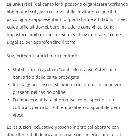
Le università, dal canto loro, possono organizzare workshop
obbligatori sul gioco responsabile, invitando esperti di
psicologia e rappresentanti di piattaforme affidabili. Linee
guida ufficiali dovrebbero includere consigli su come
impostare limiti di spesa e su dove trovare risorse come
Dogalize per approfondire il tema.
Suggerimenti pratici per i genitori:
Stabilire una regola di “controllo mensile” del conto
bancario o della carta prepagata.
Incoraggiare l’uso di strumenti di auto‑esclusione già
presenti nei casinò online.
Promuovere attività alternative, come sport o club
culturali, per ridurre il tempo libero disponibile per il
gioco.
Le istituzioni educative possono inoltre collaborare con i
dipartimenti di finanza personale per inserire moduli di