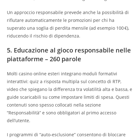
Un approccio responsabile prevede anche la possibilità di
rifiutare automaticamente le promozioni per chi ha
superato una soglia di perdita mensile (ad esempio 100 €),
riducendo il rischio di dipendenza.
5. Educazione al gioco responsabile nelle
piattaforme – 260 parole
Molti casino online esteri integrano moduli formativi
interattivi: quiz a risposta multipla sul concetto di RTP,
video che spiegano la differenza tra volatilità alta e bassa, e
guide scaricabili su come impostare limiti di spesa. Questi
contenuti sono spesso collocati nella sezione
“Responsabilità” e sono obbligatori al primo accesso
dell’utente.
I programmi di “auto‑esclusione” consentono di bloccare