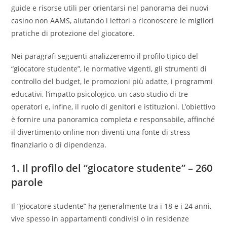
guide e risorse utili per orientarsi nel panorama dei nuovi
casino non AAMS, aiutando i lettori a riconoscere le migliori
pratiche di protezione del giocatore.
Nei paragrafi seguenti analizzeremo il profilo tipico del
“giocatore studente”, le normative vigenti, gli strumenti di
controllo del budget, le promozioni più adatte, i programmi
educativi, l’impatto psicologico, un caso studio di tre
operatori e, infine, il ruolo di genitori e istituzioni. L’obiettivo
è fornire una panoramica completa e responsabile, affinché
il divertimento online non diventi una fonte di stress
finanziario o di dipendenza.
1. Il profilo del “giocatore studente” – 260
parole
Il “giocatore studente” ha generalmente tra i 18 e i 24 anni,
vive spesso in appartamenti condivisi o in residenze