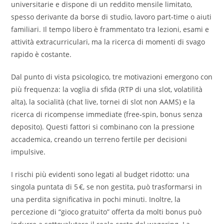
universitarie e dispone di un reddito mensile limitato,
spesso derivante da borse di studio, lavoro part‑time o aiuti
familiari. Il tempo libero è frammentato tra lezioni, esami e
attività extracurriculari, ma la ricerca di momenti di svago
rapido è costante.
Dal punto di vista psicologico, tre motivazioni emergono con
più frequenza: la voglia di sfida (RTP di una slot, volatilità
alta), la socialità (chat live, tornei di slot non AAMS) e la
ricerca di ricompense immediate (free‑spin, bonus senza
deposito). Questi fattori si combinano con la pressione
accademica, creando un terreno fertile per decisioni
impulsive.
I rischi più evidenti sono legati al budget ridotto: una
singola puntata di 5 €, se non gestita, può trasformarsi in
una perdita significativa in pochi minuti. Inoltre, la
percezione di “gioco gratuito” offerta da molti bonus può