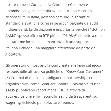
estere come la Curacao e la Gibraltar eCommerce
Commission. Queste certificazioni, pur non essendo
riconosciute in Italia, possono comunque garantire
standard elevati di sicurezza se accompagnate da audit
indipendenti. La distinzione è importante perché i “slot non
AAMS” spesso offrono RTP più alti (96‑98 %) rispetto a molte
piattaforme locali, ma la mancanza di una supervisione
italiana richiede una maggiore attenzione da parte del
giocatore.
Gli operatori dimostrano la conformità alle leggi sul gioco
responsabile attraverso politiche di “Know Your Customer”
(KYC), limiti di deposito obbligatori e partnership con
organizzazioni come GamCare. Inoltre, i casino sicuri non
AAMS pubblicano report mensili sulle attività di
auto‑esclusione e forniscono linee guida trasparenti sul
wagering richiesto per sbloccare i bonus.