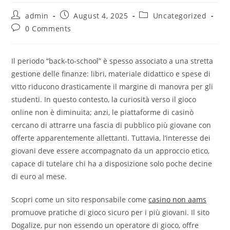
admin
August 4, 2025
Uncategorized
0 Comments
Il periodo “back‑to‑school” è spesso associato a una stretta
gestione delle finanze: libri, materiale didattico e spese di
vitto riducono drasticamente il margine di manovra per gli
studenti. In questo contesto, la curiosità verso il gioco
online non è diminuita; anzi, le piattaforme di casinò
cercano di attrarre una fascia di pubblico più giovane con
offerte apparentemente allettanti. Tuttavia, l’interesse dei
giovani deve essere accompagnato da un approccio etico,
capace di tutelare chi ha a disposizione solo poche decine
di euro al mese.
Scopri come un sito responsabile come
casino non aams
promuove pratiche di gioco sicuro per i più giovani. Il sito
Dogalize, pur non essendo un operatore di gioco, offre