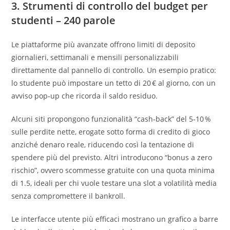
3. Strumenti di controllo del budget per
studenti – 240 parole
Le piattaforme più avanzate offrono limiti di deposito
giornalieri, settimanali e mensili personalizzabili
direttamente dal pannello di controllo. Un esempio pratico:
lo studente può impostare un tetto di 20 € al giorno, con un
avviso pop‑up che ricorda il saldo residuo.
Alcuni siti propongono funzionalità “cash‑back” del 5‑10 %
sulle perdite nette, erogate sotto forma di credito di gioco
anziché denaro reale, riducendo così la tentazione di
spendere più del previsto. Altri introducono “bonus a zero
rischio”, ovvero scommesse gratuite con una quota minima
di 1.5, ideali per chi vuole testare una slot a volatilità media
senza compromettere il bankroll.
Le interfacce utente più efficaci mostrano un grafico a barre