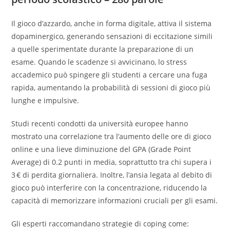
Il gioco d’azzardo, anche in forma digitale, attiva il sistema
dopaminergico, generando sensazioni di eccitazione simili
a quelle sperimentate durante la preparazione di un
esame. Quando le scadenze si avvicinano, lo stress
accademico può spingere gli studenti a cercare una fuga
rapida, aumentando la probabilità di sessioni di gioco più
lunghe e impulsive.
Studi recenti condotti da università europee hanno
mostrato una correlazione tra l’aumento delle ore di gioco
online e una lieve diminuzione del GPA (Grade Point
Average) di 0.2 punti in media, soprattutto tra chi supera i
3 € di perdita giornaliera. Inoltre, l’ansia legata al debito di
gioco può interferire con la concentrazione, riducendo la
capacità di memorizzare informazioni cruciali per gli esami.
Gli esperti raccomandano strategie di coping come: