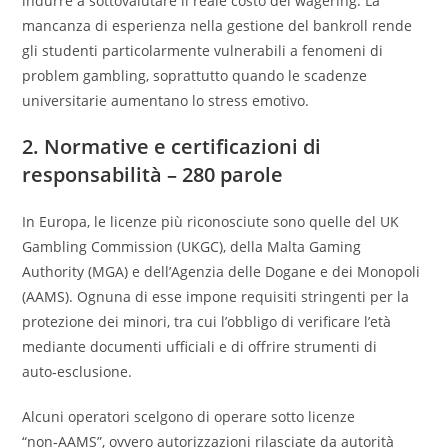
indurre a sottovalutare il reale costo del wagering. La
mancanza di esperienza nella gestione del bankroll rende
gli studenti particolarmente vulnerabili a fenomeni di
problem gambling, soprattutto quando le scadenze
universitarie aumentano lo stress emotivo.
2. Normative e certificazioni di
responsabilità – 280 parole
In Europa, le licenze più riconosciute sono quelle del UK
Gambling Commission (UKGC), della Malta Gaming
Authority (MGA) e dell’Agenzia delle Dogane e dei Monopoli
(AAMS). Ognuna di esse impone requisiti stringenti per la
protezione dei minori, tra cui l’obbligo di verificare l’età
mediante documenti ufficiali e di offrire strumenti di
auto‑esclusione.
Alcuni operatori scelgono di operare sotto licenze
“non‑AAMS”, ovvero autorizzazioni rilasciate da autorità