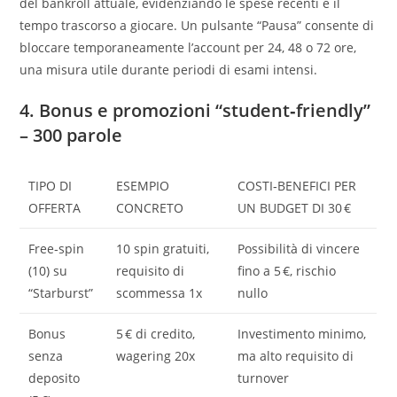
del bankroll attuale, evidenziando le spese recenti e il
tempo trascorso a giocare. Un pulsante “Pausa” consente di
bloccare temporaneamente l’account per 24, 48 o 72 ore,
una misura utile durante periodi di esami intensi.
4. Bonus e promozioni “student‑friendly”
– 300 parole
TIPO DI
ESEMPIO
COSTI‑BENEFICI PER
OFFERTA
CONCRETO
UN BUDGET DI 30 €
Free‑spin
10 spin gratuiti,
Possibilità di vincere
(10) su
requisito di
fino a 5 €, rischio
“Starburst”
scommessa 1x
nullo
Bonus
5 € di credito,
Investimento minimo,
senza
wagering 20x
ma alto requisito di
deposito
turnover