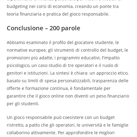
budgeting nei corsi di economia, creando un ponte tra
teoria finanziaria e pratica del gioco responsabile.
Conclusione – 200 parole
Abbiamo esaminato il profilo del giocatore studente, le
normative europee, gli strumenti di controllo del budget, le
promozioni più adatte, i programmi educativi, l’impatto
psicologico, un caso studio di tre operatori e il ruolo di
genitori e istituzioni. La sintesi è chiara: un approccio etico,
basato su limiti di spesa personalizzabili, trasparenza delle
offerte e formazione continua, è fondamentale per
garantire che il gioco online non diventi un peso finanziario
per gli studenti.
Un gioco responsabile può coesistere con un budget
ristretto, a patto che gli operatori, le università e le famiglie
collaborino attivamente. Per approfondire le migliori