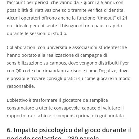
l’account per periodi che vanno da 7 giorni a 5 anni, con
possibilità di riattivazione solo tramite verifica d’identità.
Alcuni operatori offrono anche la funzione “timeout” di 24
ore, ideale per chi sente il bisogno di una pausa rapida
durante le sessioni di studio.
Collaborazioni con università e associazioni studentesche
hanno portato alla realizzazione di campagne di
sensibilizzazione su campus, dove vengono distribuiti flyer
con QR code che rimandano a risorse come Dogalize, dove
è possibile trovare consigli pratici su come giocare in modo
responsabile.
L’obiettivo è trasformare il giocatore da semplice
consumatore a utente consapevole, capace di valutare il
rapporto tra rischio e ricompensa prima di ogni puntata.
6. Impatto psicologico del gioco durante il
periodo scolastico – 280 parole