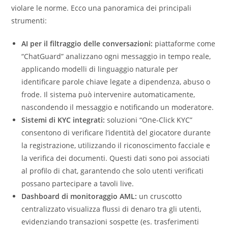
violare le norme. Ecco una panoramica dei principali
strumenti:
AI per il filtraggio delle conversazioni:
piattaforme come
“ChatGuard” analizzano ogni messaggio in tempo reale,
applicando modelli di linguaggio naturale per
identificare parole chiave legate a dipendenza, abuso o
frode. Il sistema può intervenire automaticamente,
nascondendo il messaggio e notificando un moderatore.
Sistemi di KYC integrati:
soluzioni “One‑Click KYC”
consentono di verificare l’identità del giocatore durante
la registrazione, utilizzando il riconoscimento facciale e
la verifica dei documenti. Questi dati sono poi associati
al profilo di chat, garantendo che solo utenti verificati
possano partecipare a tavoli live.
Dashboard di monitoraggio AML:
un cruscotto
centralizzato visualizza flussi di denaro tra gli utenti,
evidenziando transazioni sospette (es. trasferimenti