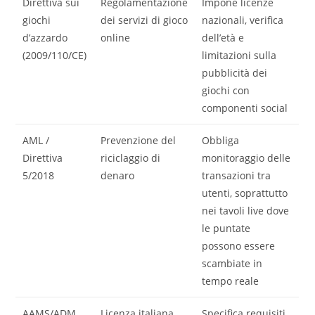
Direttiva sui
Regolamentazione
Impone licenze
giochi
dei servizi di gioco
nazionali, verifica
d’azzardo
online
dell’età e
(2009/110/CE)
limitazioni sulla
pubblicità dei
giochi con
componenti social
AML /
Prevenzione del
Obbliga
Direttiva
riciclaggio di
monitoraggio delle
5/2018
denaro
transazioni tra
utenti, soprattutto
nei tavoli live dove
le puntate
possono essere
scambiate in
tempo reale
AAMS/ADM
Licenza italiana
Specifica requisiti