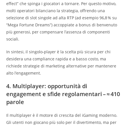
effect” che spinga i giocatori a tornare. Per questo motivo,
molti operatori bilanciano la strategia, offrendo una
selezione di slot singole ad alta RTP (ad esempio 96,8 % su
“Mega Fortune Dreams”) accoppiate a bonus di benvenuto
più generosi, per compensare l’assenza di componenti
sociali.
In sintesi, il singolo‑player è la scelta più sicura per chi
desidera una compliance rapida e a basso costo, ma
richiede strategie di marketing alternative per mantenere
alto l’engagement.
4. Multiplayer: opportunità di
engagement e sfide regolamentari – ≈ 410
parole
Il multiplayer è il motore di crescita del iGaming moderno.
Gli utenti non giocano più solo per il divertimento, ma per