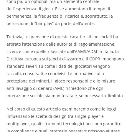
sono più un optional, ma un elemento centrale
dell’esperienza di gioco. Esse aumentano il tempo di
permanenza, la frequenza di ricarica e, soprattutto, la
percezione di “fair play” da parte dell’utente.
Tuttavia, l’espansione di queste caratteristiche sociali ha
attirato l’attenzione delle autorità di regolamentazione.
Licenze come quelle rilasciate dall’AAMS/ADM in Italia, la
Direttiva europea sui giochi d’azzardo e il GDPR impongono
standard severi su come i dati dei giocatori vengono
raccolti, conservati e condivisi. Le normative sulla
protezione dei minori, il gioco responsabile e le misure
anti‑lavaggio di denaro (AML) richiedono che ogni
interazione sociale sia monitorata e, se necessario, limitata.
Nel corso di questo articolo esamineremo come le leggi
influenzano le scelte di design tra single‑player e
multiplayer, quali strumenti tecnologici possono garantire
la compliance e quali strategie operative possono aiutare