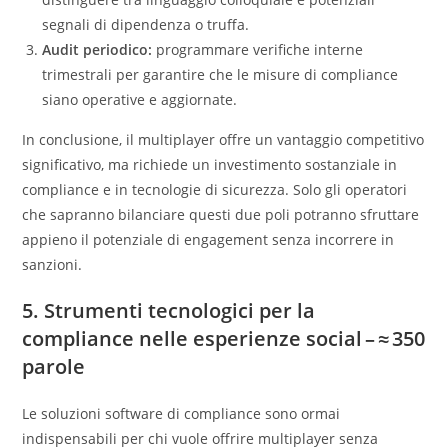
segnali di dipendenza o truffa.
Audit periodico:
programmare verifiche interne
trimestrali per garantire che le misure di compliance
siano operative e aggiornate.
In conclusione, il multiplayer offre un vantaggio competitivo
significativo, ma richiede un investimento sostanziale in
compliance e in tecnologie di sicurezza. Solo gli operatori
che sapranno bilanciare questi due poli potranno sfruttare
appieno il potenziale di engagement senza incorrere in
sanzioni.
5. Strumenti tecnologici per la
compliance nelle esperienze social – ≈ 350
parole
Le soluzioni software di compliance sono ormai
indispensabili per chi vuole offrire multiplayer senza