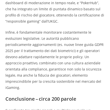
dashboard di moderazione in tempo reale, e “PokerHub”,
che ha integrato un limite di puntata dinamico basato sul
profilo di rischio del giocatore, ottenendo la certificazione di
“responsible gaming” dall’UKGC.
Infine, è fondamentale monitorare costantemente le
evoluzioni legislative. Le autorità pubblicano
periodicamente aggiornamenti (es. nuove linee guida GDPR
2025 per il trattamento dei dati biometrici) e gli operatori
devono adattare rapidamente le proprie policy. Un
approccio proattivo, combinato con una cultura aziendale
orientata alla compliance, garantisce non solo la sicurezza
legale, ma anche la fiducia dei giocatori, elemento
imprescindibile per la crescita sostenibile nel mercato del
iGaming.
Conclusione – circa 200 parole