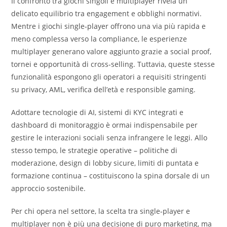
Il confronto tra giochi singoli e multiplayer rivela un
delicato equilibrio tra engagement e obblighi normativi.
Mentre i giochi single‑player offrono una via più rapida e
meno complessa verso la compliance, le esperienze
multiplayer generano valore aggiunto grazie a social proof,
tornei e opportunità di cross‑selling. Tuttavia, queste stesse
funzionalità espongono gli operatori a requisiti stringenti
su privacy, AML, verifica dell’età e responsible gaming.
Adottare tecnologie di AI, sistemi di KYC integrati e
dashboard di monitoraggio è ormai indispensabile per
gestire le interazioni sociali senza infrangere le leggi. Allo
stesso tempo, le strategie operative – politiche di
moderazione, design di lobby sicure, limiti di puntata e
formazione continua – costituiscono la spina dorsale di un
approccio sostenibile.
Per chi opera nel settore, la scelta tra single‑player e
multiplayer non è più una decisione di puro marketing, ma