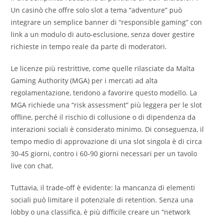
Un casinò che offre solo slot a tema “adventure” può
integrare un semplice banner di “responsible gaming” con
link a un modulo di auto‑esclusione, senza dover gestire
richieste in tempo reale da parte di moderatori.
Le licenze più restrittive, come quelle rilasciate da Malta
Gaming Authority (MGA) per i mercati ad alta
regolamentazione, tendono a favorire questo modello. La
MGA richiede una “risk assessment” più leggera per le slot
offline, perché il rischio di collusione o di dipendenza da
interazioni sociali è considerato minimo. Di conseguenza, il
tempo medio di approvazione di una slot singola è di circa
30‑45 giorni, contro i 60‑90 giorni necessari per un tavolo
live con chat.
Tuttavia, il trade‑off è evidente: la mancanza di elementi
sociali può limitare il potenziale di retention. Senza una
lobby o una classifica, è più difficile creare un “network