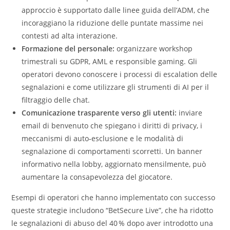
approccio è supportato dalle linee guida dell’ADM, che
incoraggiano la riduzione delle puntate massime nei
contesti ad alta interazione.
Formazione del personale:
organizzare workshop
trimestrali su GDPR, AML e responsible gaming. Gli
operatori devono conoscere i processi di escalation delle
segnalazioni e come utilizzare gli strumenti di AI per il
filtraggio delle chat.
Comunicazione trasparente verso gli utenti:
inviare
email di benvenuto che spiegano i diritti di privacy, i
meccanismi di auto‑esclusione e le modalità di
segnalazione di comportamenti scorretti. Un banner
informativo nella lobby, aggiornato mensilmente, può
aumentare la consapevolezza del giocatore.
Esempi di operatori che hanno implementato con successo
queste strategie includono “BetSecure Live”, che ha ridotto
le segnalazioni di abuso del 40 % dopo aver introdotto una