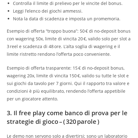
Controlla il limite di prelievo per le vincite del bonus.
Leggi l’elenco dei giochi ammessi.
Nota la data di scadenza e imposta un promemoria.
Esempio di offerta “troppo buona”: 50 € di no‑deposit bonus
con wagering 50x, limite di vincita 20 €, valido solo per slot a
3 reel e scadenza di 48 ore. L’alta soglia di wagering e il
limite ristretto rendono l’offerta poco conveniente.
Esempio di offerta trasparente: 15 € di no‑deposit bonus,
wagering 20x, limite di vincita 150 €, valido su tutte le slot e
sui giochi da tavolo per 7 giorni. Qui il rapporto tra valore e
condizioni è più equilibrato, rendendo l’offerta appetibile
per un giocatore attento.
3. Il free play come banco di prova per le
strategie di gioco – ( 320 parole )
Le demo non servono solo a divertirsi; sono un laboratorio