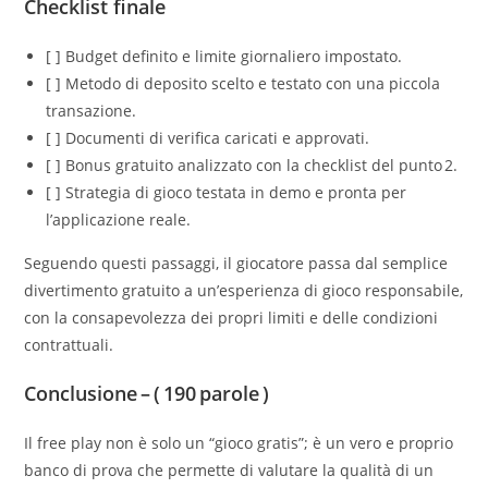
Checklist finale
[ ] Budget definito e limite giornaliero impostato.
[ ] Metodo di deposito scelto e testato con una piccola
transazione.
[ ] Documenti di verifica caricati e approvati.
[ ] Bonus gratuito analizzato con la checklist del punto 2.
[ ] Strategia di gioco testata in demo e pronta per
l’applicazione reale.
Seguendo questi passaggi, il giocatore passa dal semplice
divertimento gratuito a un’esperienza di gioco responsabile,
con la consapevolezza dei propri limiti e delle condizioni
contrattuali.
Conclusione – ( 190 parole )
Il free play non è solo un “gioco gratis”; è un vero e proprio
banco di prova che permette di valutare la qualità di un