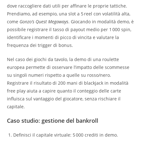
dove raccogliere dati utili per affinare le proprie tattiche.
Prendiamo, ad esempio, una slot a 5 reel con volatilità alta,
come
Gonzo’s Quest Megaways
. Giocando in modalità demo, è
possibile registrare il tasso di payout medio per 1 000 spin,
identificare i momenti di picco di vincita e valutare la
frequenza dei trigger di bonus.
Nel caso dei giochi da tavolo, la demo di una roulette
europea permette di osservare l’impatto delle scommesse
su singoli numeri rispetto a quelle su rosso/nero.
Registrare il risultato di 200 mani di blackjack in modalità
free play aiuta a capire quanto il conteggio delle carte
influisca sul vantaggio del giocatore, senza rischiare il
capitale.
Caso studio: gestione del bankroll
Definisci il capitale virtuale: 5 000 crediti in demo.