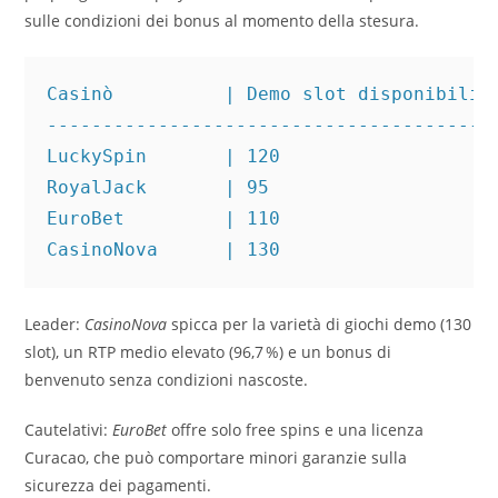
sulle condizioni dei bonus al momento della stesura.
Casinò          | Demo slot disponibili 
----------------------------------------
LuckySpin       | 120                   
RoyalJack       | 95                    
EuroBet         | 110                   
Leader:
CasinoNova
spicca per la varietà di giochi demo (130
slot), un RTP medio elevato (96,7 %) e un bonus di
benvenuto senza condizioni nascoste.
Cautelativi:
EuroBet
offre solo free spins e una licenza
Curacao, che può comportare minori garanzie sulla
sicurezza dei pagamenti.