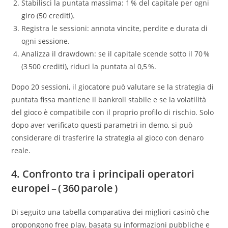
Stabilisci la puntata massima: 1 % del capitale per ogni
giro (50 crediti).
Registra le sessioni: annota vincite, perdite e durata di
ogni sessione.
Analizza il drawdown: se il capitale scende sotto il 70 %
(3 500 crediti), riduci la puntata al 0,5 %.
Dopo 20 sessioni, il giocatore può valutare se la strategia di
puntata fissa mantiene il bankroll stabile e se la volatilità
del gioco è compatibile con il proprio profilo di rischio. Solo
dopo aver verificato questi parametri in demo, si può
considerare di trasferire la strategia al gioco con denaro
reale.
4. Confronto tra i principali operatori
europei – ( 360 parole )
Di seguito una tabella comparativa dei migliori casinò che
propongono free play, basata su informazioni pubbliche e