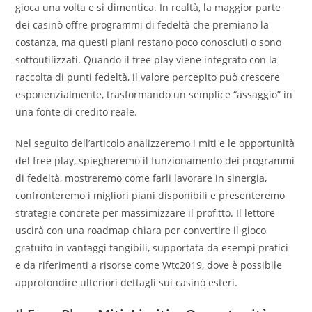
gioca una volta e si dimentica. In realtà, la maggior parte
dei casinò offre programmi di fedeltà che premiano la
costanza, ma questi piani restano poco conosciuti o sono
sottoutilizzati. Quando il free play viene integrato con la
raccolta di punti fedeltà, il valore percepito può crescere
esponenzialmente, trasformando un semplice “assaggio” in
una fonte di credito reale.
Nel seguito dell’articolo analizzeremo i miti e le opportunità
del free play, spiegheremo il funzionamento dei programmi
di fedeltà, mostreremo come farli lavorare in sinergia,
confronteremo i migliori piani disponibili e presenteremo
strategie concrete per massimizzare il profitto. Il lettore
uscirà con una roadmap chiara per convertire il gioco
gratuito in vantaggi tangibili, supportata da esempi pratici
e da riferimenti a risorse come Wtc2019, dove è possibile
approfondire ulteriori dettagli sui casinò esteri.