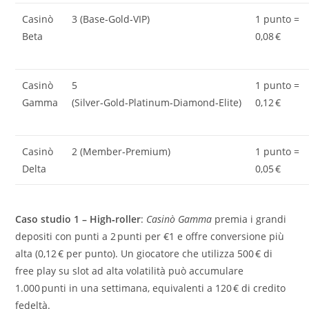
Casinò
3 (Base‑Gold‑VIP)
1 punto =
Beta
0,08 €
Casinò
5
1 punto =
Gamma
(Silver‑Gold‑Platinum‑Diamond‑Elite)
0,12 €
Casinò
2 (Member‑Premium)
1 punto =
Delta
0,05 €
Caso studio 1 – High‑roller
:
Casinò Gamma
premia i grandi
depositi con punti a 2 punti per €1 e offre conversione più
alta (0,12 € per punto). Un giocatore che utilizza 500 € di
free play su slot ad alta volatilità può accumulare
1.000 punti in una settimana, equivalenti a 120 € di credito
fedeltà.