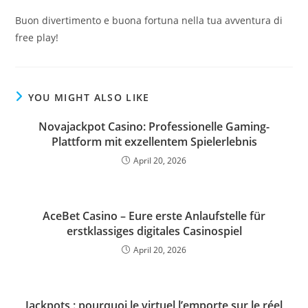
Buon divertimento e buona fortuna nella tua avventura di
free play!
YOU MIGHT ALSO LIKE
Novajackpot Casino: Professionelle Gaming-
Plattform mit exzellentem Spielerlebnis
April 20, 2026
AceBet Casino – Eure erste Anlaufstelle für
erstklassiges digitales Casinospiel
April 20, 2026
Jackpots : pourquoi le virtuel l’emporte sur le réel