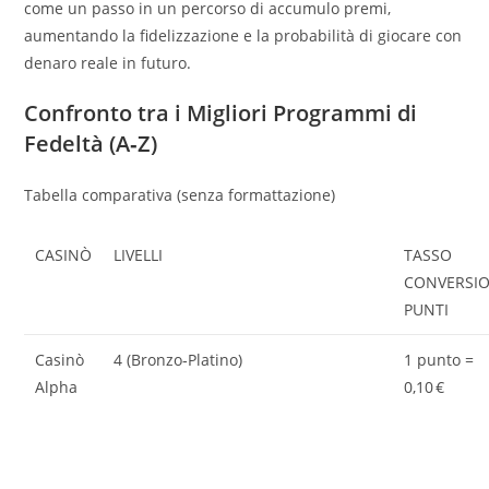
come un passo in un percorso di accumulo premi,
aumentando la fidelizzazione e la probabilità di giocare con
denaro reale in futuro.
Confronto tra i Migliori Programmi di
Fedeltà (A‑Z)
Tabella comparativa (senza formattazione)
CASINÒ
LIVELLI
TASSO
CONVERSI
PUNTI
Casinò
4 (Bronzo‑Platino)
1 punto =
Alpha
0,10 €