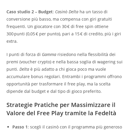
Caso studio 2 – Budget
:
Casinò Delta
ha un tasso di
conversione più basso, ma compensa con giri gratuiti
frequenti. Un giocatore con 30 € di free spin ottiene
300 punti (0,05 € per punto), pari a 15 € di credito, più i giri
extra.
I punti di forza di
Gamma
risiedono nella flessibilità dei
premi (voucher crypto) e nella bassa soglia di wagering sui
punti.
Delta
è più adatto a chi gioca poco ma vuole
accumulare bonus regolari. Entrambi i programmi offrono
opportunità per trasformare il free play, ma la scelta
dipende dal budget e dal tipo di gioco preferito.
Strategie Pratiche per Massimizzare il
Valore del Free Play tramite la Fedeltà
Passo 1
: scegli il casinò con il programma più generoso