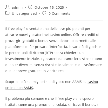
admin
October 15, 2025
Uncategorized
0 Comments
Il free play è diventato una delle leve più potenti per
attrarre nuovi giocatori nei casinò online. Offrire crediti di
prova, giri gratuiti o bonus senza deposito permette alle
piattaforme di far provare l’interfaccia, la varietà di giochi e
le percentuali di ritorno (RTP) senza chiedere un
investimento iniziale. I giocatori, dal canto loro, si aspettano
di poter divertirsi senza rischi e, idealmente, di trasformare
quelle “prove gratuite” in vincite reali.
Scopri di più sui migliori siti di gioco non AAMS su
casino
online non AAMS
.
Il problema più comune è che il free play viene spesso
trattato come una promozione isolata: si riceve il bonus, si