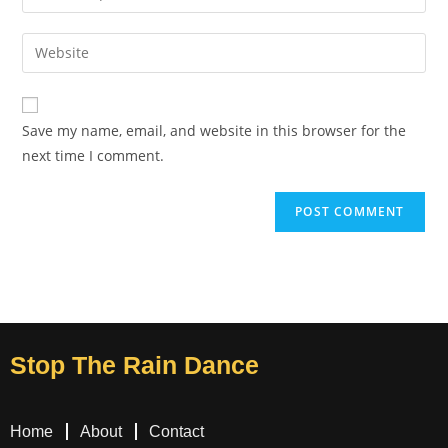
Save my name, email, and website in this browser for the
next time I comment.
Stop The Rain Dance
Home
About
Contact