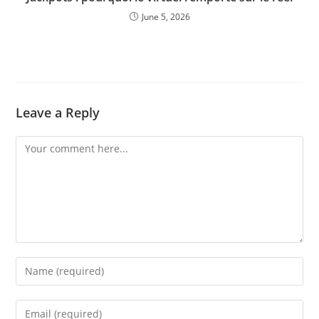
June 5, 2026
Leave a Reply