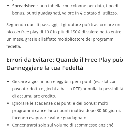
Spreadsheet
: una tabella con colonne per data, tipo di
bonus, punti guadagnati, valore in € e stato di utilizzo.
Seguendo questi passaggi, il giocatore può trasformare un
piccolo free play di 10 € in più di 150 € di valore netto entro
un mese, grazie all’effetto moltiplicatore dei programmi
fedeltà.
Errori da Evitare: Quando il Free Play può
Danneggiare la tua Fedeltà
Giocare a giochi non eleggibili per i punti (es. slot con
payout ridotto o giochi a bassa RTP) annulla la possibilità
di accumulare credito.
Ignorare le scadenze dei punti e dei bonus; molti
programmi cancellano i punti inattivi dopo 30‑60 giorni,
facendo evaporare valore guadagnato.
Concentrarsi solo sul volume di scommesse anziché