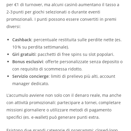
per €1 di turnover, ma alcuni casinò aumentano il tasso a
2‑3 punti per giochi selezionati o durante eventi
promozionali. I punti possono essere convertiti in premi
diversi:
Cashback
: percentuale restituita sulle perdite nette (es.
10 % su perdita settimanale).
Giri gratuiti
: pacchetti di free spins su slot popolari.
Bonus esclusivi
: offerte personalizzate senza deposito o
con requisito di scommessa ridotto.
Servizio concierge
: limiti di prelievo più alti, account
manager dedicato.
L’accumulo avviene non solo con il denaro reale, ma anche
con attività promozionali: partecipare a tornei, completare
missioni giornaliere o utilizzare metodi di pagamento
specifici (es. e‑wallet) può generare punti extra.
Esistono due grandi categorie di programmi: closed‑loop,