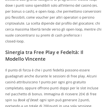
dove i punti sono spendibili solo all’interno del casinò (es.
per bonus o cash), e open‑loop, che permettono conversioni
più flessibili, come voucher per altri operatori o persino
criptovalute. La scelta dipende dal profilo del giocatore; chi
cerca massima libertà tende verso gli open‑loop, mentre chi
vuole concentrarsi su premi di cash preferisce i
closed‑loop.
Sinergia tra Free Play e Fedeltà: Il
Modello Vincente
Il punto di forza è che i punti fedeltà possono essere
guadagnati anche durante le sessioni di free play. Alcuni
casinò attribuiscono 1 punto per ogni giro gratuito
completato, oppure offrono punti doppi per le slot incluse
nel pacchetto di bonus. Immagina di ricevere 20 € di free
spin su
Book of Dead
: ogni spin può generare 2 punti,
portando a un totale di 200 punti in una sola sessione.