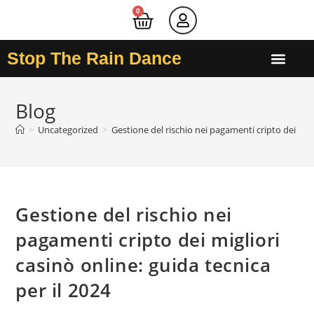
0
Stop The Rain Dance
Blog
>
Uncategorized
>
Gestione del rischio nei pagamenti cripto dei migl
Gestione del rischio nei
pagamenti cripto dei migliori
casinò online: guida tecnica
per il 2024