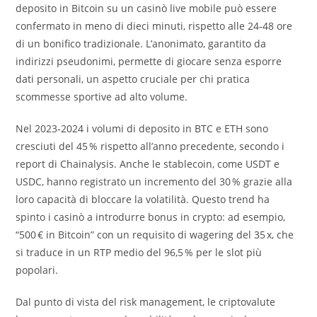
deposito in Bitcoin su un casinò live mobile può essere
confermato in meno di dieci minuti, rispetto alle 24‑48 ore
di un bonifico tradizionale. L’anonimato, garantito da
indirizzi pseudonimi, permette di giocare senza esporre
dati personali, un aspetto cruciale per chi pratica
scommesse sportive ad alto volume.
Nel 2023‑2024 i volumi di deposito in BTC e ETH sono
cresciuti del 45 % rispetto all’anno precedente, secondo i
report di Chainalysis. Anche le stablecoin, come USDT e
USDC, hanno registrato un incremento del 30 % grazie alla
loro capacità di bloccare la volatilità. Questo trend ha
spinto i casinò a introdurre bonus in crypto: ad esempio,
“500 € in Bitcoin” con un requisito di wagering del 35 x, che
si traduce in un RTP medio del 96,5 % per le slot più
popolari.
Dal punto di vista del risk management, le criptovalute