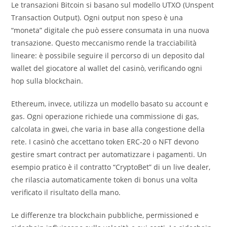
Le transazioni Bitcoin si basano sul modello UTXO (Unspent
Transaction Output). Ogni output non speso è una
“moneta” digitale che può essere consumata in una nuova
transazione. Questo meccanismo rende la tracciabilità
lineare: è possibile seguire il percorso di un deposito dal
wallet del giocatore al wallet del casinò, verificando ogni
hop sulla blockchain.
Ethereum, invece, utilizza un modello basato su account e
gas. Ogni operazione richiede una commissione di gas,
calcolata in gwei, che varia in base alla congestione della
rete. I casinò che accettano token ERC‑20 o NFT devono
gestire smart contract per automatizzare i pagamenti. Un
esempio pratico è il contratto “CryptoBet” di un live dealer,
che rilascia automaticamente token di bonus una volta
verificato il risultato della mano.
Le differenze tra blockchain pubbliche, permissioned e