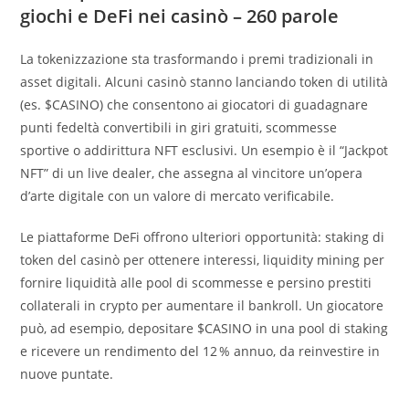
giochi e DeFi nei casinò – 260 parole
La tokenizzazione sta trasformando i premi tradizionali in
asset digitali. Alcuni casinò stanno lanciando token di utilità
(es. $CASINO) che consentono ai giocatori di guadagnare
punti fedeltà convertibili in giri gratuiti, scommesse
sportive o addirittura NFT esclusivi. Un esempio è il “Jackpot
NFT” di un live dealer, che assegna al vincitore un’opera
d’arte digitale con un valore di mercato verificabile.
Le piattaforme DeFi offrono ulteriori opportunità: staking di
token del casinò per ottenere interessi, liquidity mining per
fornire liquidità alle pool di scommesse e persino prestiti
collaterali in crypto per aumentare il bankroll. Un giocatore
può, ad esempio, depositare $CASINO in una pool di staking
e ricevere un rendimento del 12 % annuo, da reinvestire in
nuove puntate.