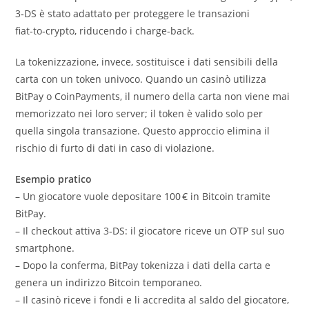
3‑DS è stato adattato per proteggere le transazioni
fiat‑to‑crypto, riducendo i charge‑back.
La tokenizzazione, invece, sostituisce i dati sensibili della
carta con un token univoco. Quando un casinò utilizza
BitPay o CoinPayments, il numero della carta non viene mai
memorizzato nei loro server; il token è valido solo per
quella singola transazione. Questo approccio elimina il
rischio di furto di dati in caso di violazione.
Esempio pratico
– Un giocatore vuole depositare 100 € in Bitcoin tramite
BitPay.
– Il checkout attiva 3‑DS: il giocatore riceve un OTP sul suo
smartphone.
– Dopo la conferma, BitPay tokenizza i dati della carta e
genera un indirizzo Bitcoin temporaneo.
– Il casinò riceve i fondi e li accredita al saldo del giocatore,