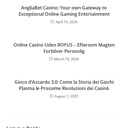
AngliaBet Casino: Your own Gateway to
Exceptional Online Gaming Entertainment
April 10, 2026
Online Casino Uden ROFUS – Eftersom Magten
Forbliver Personlig
March 18, 2026
Gioco d’Azzardo 3.0: Come la Storia dei Giochi
Plasma le Prossime Rivoluzioni dei Casinò
August 7, 2025