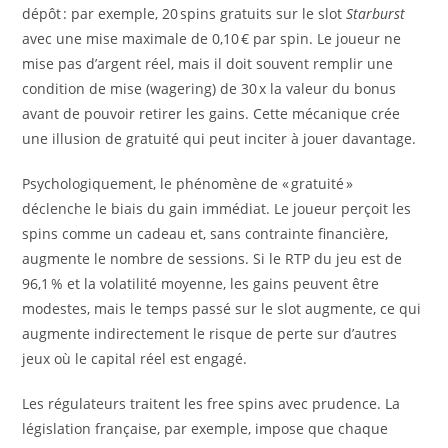
dépôt : par exemple, 20 spins gratuits sur le slot
Starburst
avec une mise maximale de 0,10 € par spin. Le joueur ne
mise pas d’argent réel, mais il doit souvent remplir une
condition de mise (wagering) de 30 x la valeur du bonus
avant de pouvoir retirer les gains. Cette mécanique crée
une illusion de gratuité qui peut inciter à jouer davantage.
Psychologiquement, le phénomène de « gratuité »
déclenche le biais du gain immédiat. Le joueur perçoit les
spins comme un cadeau et, sans contrainte financière,
augmente le nombre de sessions. Si le RTP du jeu est de
96,1 % et la volatilité moyenne, les gains peuvent être
modestes, mais le temps passé sur le slot augmente, ce qui
augmente indirectement le risque de perte sur d’autres
jeux où le capital réel est engagé.
Les régulateurs traitent les free spins avec prudence. La
législation française, par exemple, impose que chaque