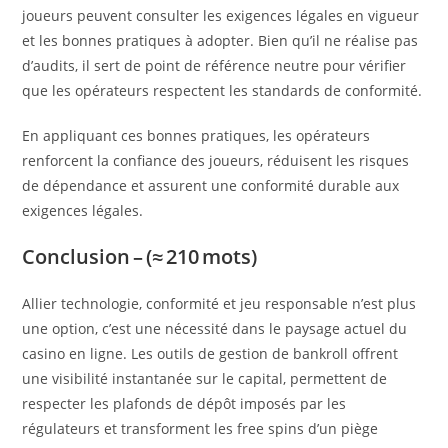
joueurs peuvent consulter les exigences légales en vigueur
et les bonnes pratiques à adopter. Bien qu’il ne réalise pas
d’audits, il sert de point de référence neutre pour vérifier
que les opérateurs respectent les standards de conformité.
En appliquant ces bonnes pratiques, les opérateurs
renforcent la confiance des joueurs, réduisent les risques
de dépendance et assurent une conformité durable aux
exigences légales.
Conclusion – (≈ 210 mots)
Allier technologie, conformité et jeu responsable n’est plus
une option, c’est une nécessité dans le paysage actuel du
casino en ligne. Les outils de gestion de bankroll offrent
une visibilité instantanée sur le capital, permettent de
respecter les plafonds de dépôt imposés par les
régulateurs et transforment les free spins d’un piège