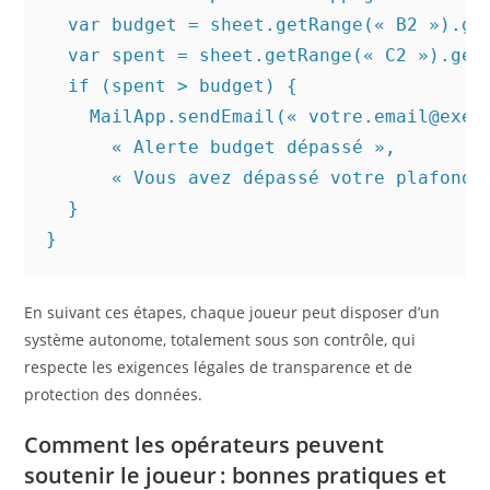
  var budget = sheet.getRange(« B2 »).get
  var spent = sheet.getRange(« C2 »).getV
  if (spent > budget) {

    MailApp.sendEmail(« votre.email@exemp
      « Alerte budget dépassé »,

      « Vous avez dépassé votre plafond d
  }

En suivant ces étapes, chaque joueur peut disposer d’un
système autonome, totalement sous son contrôle, qui
respecte les exigences légales de transparence et de
protection des données.
Comment les opérateurs peuvent
soutenir le joueur : bonnes pratiques et