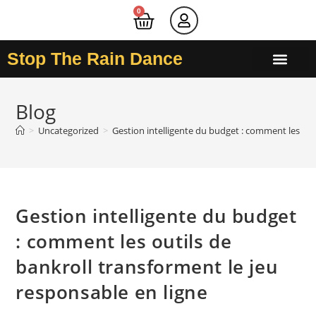
0
Stop The Rain Dance
Blog
>
Uncategorized
>
Gestion intelligente du budget : comment les out
Gestion intelligente du budget
: comment les outils de
bankroll transforment le jeu
responsable en ligne