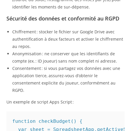
identifier les moments de sur‑dépense.
Sécurité des données et conformité au RGPD
Chiffrement : stocker le fichier sur Google Drive avec
authentification à deux facteurs et activer le chiffrement
au repos.
Anonymisation : ne conserver que les identifiants de
compte (ex. : ID joueur) sans nom complet ni adresse.
Consentement : si vous partagez vos données avec une
application tierce, assurez‑vous d’obtenir le
consentement explicite du joueur, conformément au
RGPD.
Un exemple de script Apps Script :
function checkBudget() {

  var sheet = SpreadsheetApp.getActiveSpr