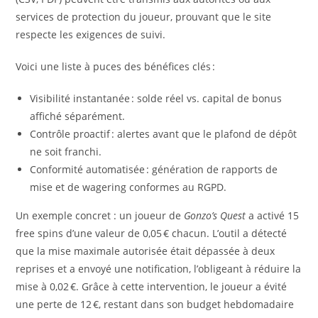
services de protection du joueur, prouvant que le site
respecte les exigences de suivi.
Voici une liste à puces des bénéfices clés :
Visibilité instantanée : solde réel vs. capital de bonus
affiché séparément.
Contrôle proactif : alertes avant que le plafond de dépôt
ne soit franchi.
Conformité automatisée : génération de rapports de
mise et de wagering conformes au RGPD.
Un exemple concret : un joueur de
Gonzo’s Quest
a activé 15
free spins d’une valeur de 0,05 € chacun. L’outil a détecté
que la mise maximale autorisée était dépassée à deux
reprises et a envoyé une notification, l’obligeant à réduire la
mise à 0,02 €. Grâce à cette intervention, le joueur a évité
une perte de 12 €, restant dans son budget hebdomadaire