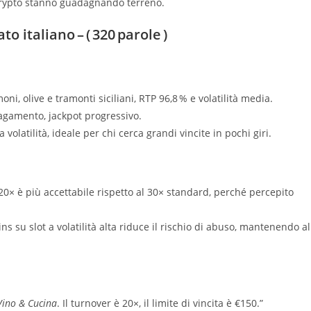
 crypto stanno guadagnando terreno.
o italiano – ( 320 parole )
oni, olive e tramonti siciliani, RTP 96,8 % e volatilità media.
agamento, jackpot progressivo.
a volatilità, ideale per chi cerca grandi vincite in pochi giri.
l 20× è più accettabile rispetto al 30× standard, perché percepito
pins su slot a volatilità alta riduce il rischio di abuso, mantenendo al
Vino & Cucina
. Il turnover è 20×, il limite di vincita è €150.”