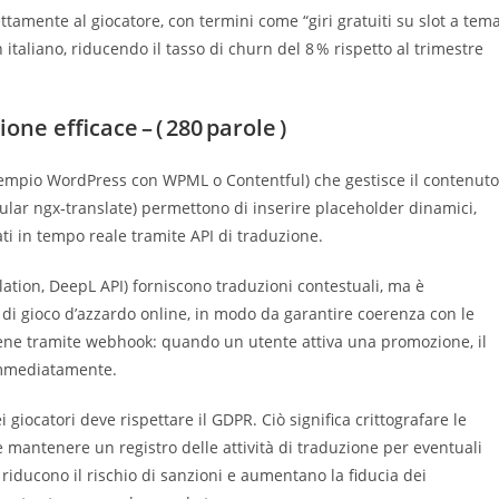
rettamente al giocatore, con termini come “giri gratuiti su slot a tem
italiano, riducendo il tasso di churn del 8 % rispetto al trimestre
one efficace – ( 280 parole )
empio WordPress con WPML o Contentful) che gestisce il contenuto
gular ngx‑translate) permettono di inserire placeholder dinamici,
i in tempo reale tramite API di traduzione.
ation, DeepL API) forniscono traduzioni contestuali, ma è
di gioco d’azzardo online, in modo da garantire coerenza con le
ene tramite webhook: quando un utente attiva una promozione, il
 immediatamente.
i giocatori deve rispettare il GDPR. Ciò significa crittografare le
e mantenere un registro delle attività di traduzione per eventuali
riducono il rischio di sanzioni e aumentano la fiducia dei