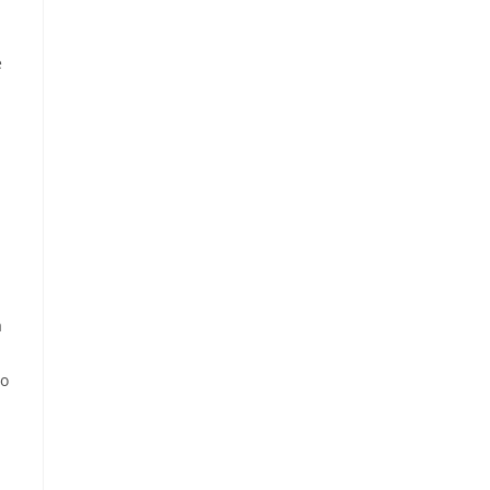
e
a
to