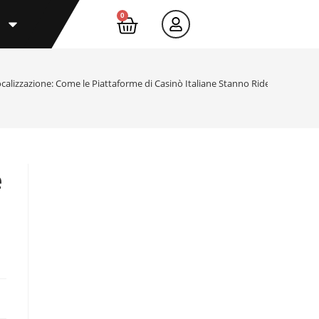
0
ocalizzazione: Come le Piattaforme di Casinò Italiane Stanno Ridefinendo il 
e