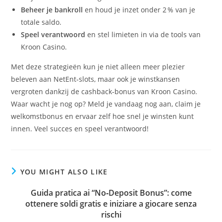
Beheer je bankroll
en houd je inzet onder 2 % van je
totale saldo.
Speel verantwoord
en stel limieten in via de tools van
Kroon Casino.
Met deze strategieën kun je niet alleen meer plezier
beleven aan NetEnt‑slots, maar ook je winstkansen
vergroten dankzij de cashback‑bonus van Kroon Casino.
Waar wacht je nog op? Meld je vandaag nog aan, claim je
welkomstbonus en ervaar zelf hoe snel je winsten kunt
innen. Veel succes en speel verantwoord!
YOU MIGHT ALSO LIKE
Guida pratica ai “No‑Deposit Bonus”: come
ottenere soldi gratis e iniziare a giocare senza
rischi