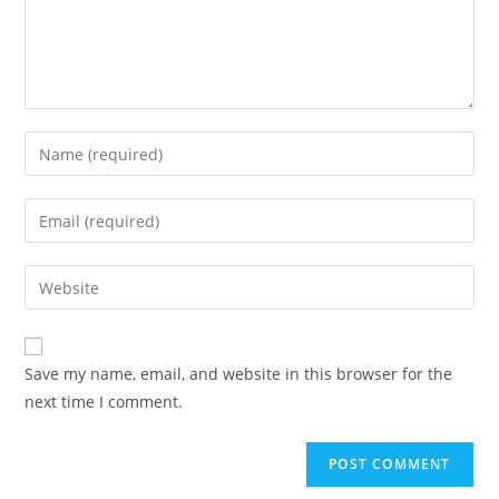
Save my name, email, and website in this browser for the
next time I comment.