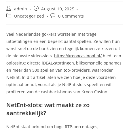
admin
August 19, 2025
Uncategorized
0 Comments
Veel Nederlandse gokkers worstelen met trage
uitbetalingen en een beperkt aantal spellen. Ze willen hun
winst snel op de bank zien en tegelijk kunnen ze kiezen uit
de nieuwste video‑slots.
https://krooncasinonl.nl/
biedt een
oplossing: directe iDEAL‑stortingen, bliksemsnelle opnames
en meer dan 500 spellen van top‑providers, waaronder
NetEnt. In dit artikel laten we zien hoe je deze voordelen
optimaal benut, vooral als je NetEnt‑slots speelt en wilt
profiteren van de cashback‑bonus van Kroon Casino.
NetEnt‑slots: wat maakt ze zo
aantrekkelijk?
NetEnt staat bekend om hoge RTP‑percentages,