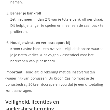
nemen.
Beheer je bankroll
Zet niet meer in dan 2 % van je totale bankroll per draai.
Dit helpt je langer te spelen en meer van de cashback te
profiteren.
Houd je winst- en verliesrapport bij
Kroon Casino biedt een overzichtelijk dashboard waarop
je je netto verlies kunt volgen – essentieel voor het
berekenen van je cashback.
Important:
Houd altijd rekening met de inzetvereisten
(wagering) van bonussen. Bij Kroon Casino moet je de
bonusbedrag 30 keer doorspelen voordat je een uitbetaling
kunt aanvragen.
Veiligheid, licenties en
spelersbescherming