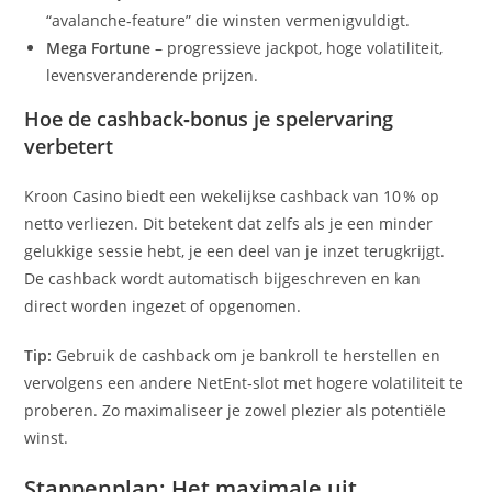
“avalanche‑feature” die winsten vermenigvuldigt.
Mega Fortune
– progressieve jackpot, hoge volatiliteit,
levensveranderende prijzen.
Hoe de cashback‑bonus je spelervaring
verbetert
Kroon Casino biedt een wekelijkse cashback van 10 % op
netto verliezen. Dit betekent dat zelfs als je een minder
gelukkige sessie hebt, je een deel van je inzet terugkrijgt.
De cashback wordt automatisch bijgeschreven en kan
direct worden ingezet of opgenomen.
Tip:
Gebruik de cashback om je bankroll te herstellen en
vervolgens een andere NetEnt‑slot met hogere volatiliteit te
proberen. Zo maximaliseer je zowel plezier als potentiële
winst.
Stappenplan: Het maximale uit