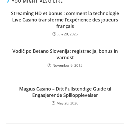
YOU MIGHT ALSO LIKE
Streaming HD et bonus : comment la technologie
Live Casino transforme l’expérience des joueurs
français
July 20, 2025
Vodič po Betano Slovenija: registracija, bonus in
varnost
November 9, 2015
Magius Casino – Ditt Fullstendige Guide til
Engasjerende Spillopplevelser
May 20, 2026