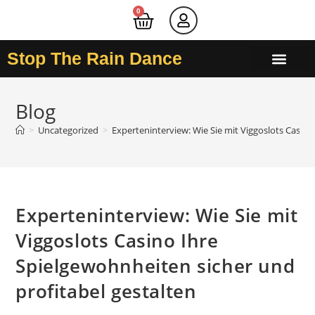
0
Stop The Rain Dance
Blog
>
Uncategorized
>
Experteninterview: Wie Sie mit Viggoslots Casino
Experteninterview: Wie Sie mit
Viggoslots Casino Ihre
Spielgewohnheiten sicher und
profitabel gestalten