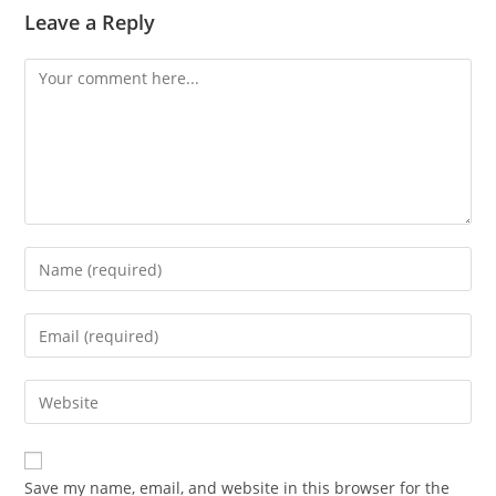
Leave a Reply
Save my name, email, and website in this browser for the