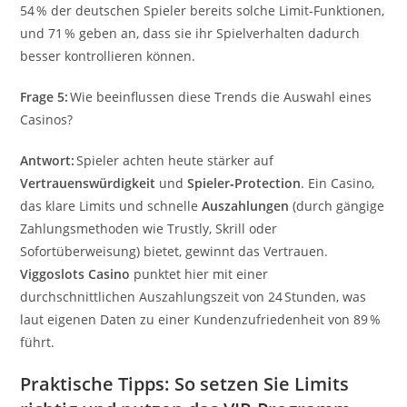
54 % der deutschen Spieler bereits solche Limit‑Funktionen,
und 71 % geben an, dass sie ihr Spielverhalten dadurch
besser kontrollieren können.
Frage 5:
Wie beeinflussen diese Trends die Auswahl eines
Casinos?
Antwort:
Spieler achten heute stärker auf
Vertrauenswürdigkeit
und
Spieler‑Protection
. Ein Casino,
das klare Limits und schnelle
Auszahlungen
(durch gängige
Zahlungsmethoden wie Trustly, Skrill oder
Sofortüberweisung) bietet, gewinnt das Vertrauen.
Viggoslots Casino
punktet hier mit einer
durchschnittlichen Auszahlungszeit von 24 Stunden, was
laut eigenen Daten zu einer Kundenzufriedenheit von 89 %
führt.
Praktische Tipps: So setzen Sie Limits