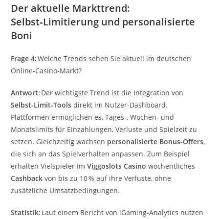
Der aktuelle Markttrend:
Selbst‑Limitierung und personalisierte
Boni
Frage 4:
Welche Trends sehen Sie aktuell im deutschen
Online‑Casino‑Markt?
Antwort:
Der wichtigste Trend ist die Integration von
Selbst‑Limit‑Tools
direkt im Nutzer‑Dashboard.
Plattformen ermöglichen es, Tages‑, Wochen‑ und
Monatslimits für Einzahlungen, Verluste und Spielzeit zu
setzen. Gleichzeitig wachsen
personalisierte Bonus‑Offers
,
die sich an das Spielverhalten anpassen. Zum Beispiel
erhalten Vielspieler im
Viggoslots Casino
wöchentliches
Cashback
von bis zu 10 % auf ihre Verluste, ohne
zusätzliche Umsatzbedingungen.
Statistik:
Laut einem Bericht von iGaming‑Analytics nutzen