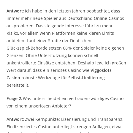
Antwort:
Ich habe in den letzten Jahren beobachtet, dass
immer mehr neue Spieler aus Deutschland Online‑Casinos
ausprobieren. Das steigende Interesse führt zu mehr
Risiko, vor allem wenn Plattformen keine klaren Limits
anbieten. Laut einer Studie der Deutschen
Glücksspiel‑Behörde setzen 68 % der Spieler keine eigenen
Grenzen. Ohne Unterstützung können schnell
unkontrollierte Einsätze entstehen. Deshalb lege ich großen
Wert darauf, dass ein seriöses Casino wie
Viggoslots
Casino
robuste Werkzeuge für Selbst‑Limitierung
bereitstellt.
Frage 2:
Was unterscheidet ein vertrauenswürdiges Casino
von einem unseriösen Anbieter?
Antwort:
Zwei Kernpunkte: Lizenzierung und Transparenz.
Ein lizenziertes Casino unterliegt strengen Auflagen, etwa