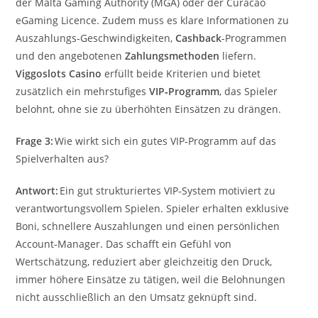
der Malta Gaming Authority (MGA) oder der Curacao
eGaming Licence. Zudem muss es klare Informationen zu
Auszahlungs‑Geschwindigkeiten,
Cashback
‑Programmen
und den angebotenen
Zahlungsmethoden
liefern.
Viggoslots Casino
erfüllt beide Kriterien und bietet
zusätzlich ein mehrstufiges
VIP‑Programm
, das Spieler
belohnt, ohne sie zu überhöhten Einsätzen zu drängen.
Frage 3:
Wie wirkt sich ein gutes VIP‑Programm auf das
Spielverhalten aus?
Antwort:
Ein gut strukturiertes VIP‑System motiviert zu
verantwortungsvollem Spielen. Spieler erhalten exklusive
Boni, schnellere Auszahlungen und einen persönlichen
Account‑Manager. Das schafft ein Gefühl von
Wertschätzung, reduziert aber gleichzeitig den Druck,
immer höhere Einsätze zu tätigen, weil die Belohnungen
nicht ausschließlich an den Umsatz geknüpft sind.