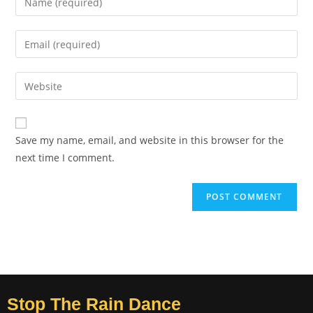
Save my name, email, and website in this browser for the
next time I comment.
Stop The Rain Dance