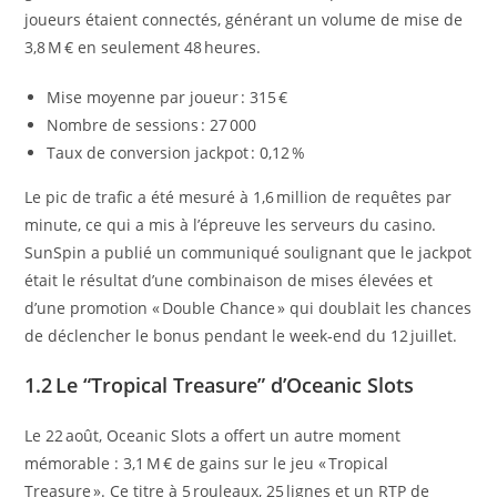
joueurs étaient connectés, générant un volume de mise de
3,8 M € en seulement 48 heures.
Mise moyenne par joueur : 315 €
Nombre de sessions : 27 000
Taux de conversion jackpot : 0,12 %
Le pic de trafic a été mesuré à 1,6 million de requêtes par
minute, ce qui a mis à l’épreuve les serveurs du casino.
SunSpin a publié un communiqué soulignant que le jackpot
était le résultat d’une combinaison de mises élevées et
d’une promotion « Double Chance » qui doublait les chances
de déclencher le bonus pendant le week‑end du 12 juillet.
1.2 Le “Tropical Treasure” d’Oceanic Slots
Le 22 août, Oceanic Slots a offert un autre moment
mémorable : 3,1 M € de gains sur le jeu « Tropical
Treasure ». Ce titre à 5 rouleaux, 25 lignes et un RTP de