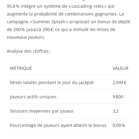
95,8 % intègre un système de « cascading reels » qui
augmente la probabilité de combinaisons gagnantes. La
campagne « Summer Splash » proposait un bonus de dépôt
de 200 % jusqu’à 200 €, ce qui a stimulé les mises de
nouveaux joueurs.
Analyse des chiffres :
MÉTRIQUE
VALEUR
Mises totales pendant le jour du jackpot
2,9 M €
Joueurs actifs uniques
9 800
Sessions moyennes par joueur
3,2
Pourcentage de joueurs ayant atteint le bonus
0,09 %