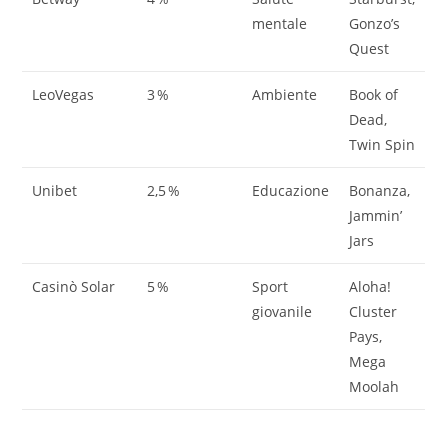
mentale
Gonzo’s
Quest
LeoVegas
3 %
Ambiente
Book of
Dead,
Twin Spin
Unibet
2,5 %
Educazione
Bonanza,
Jammin’
Jars
Casinò Solar
5 %
Sport
Aloha!
giovanile
Cluster
Pays,
Mega
Moolah