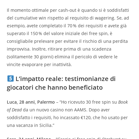
Il momento ottimale per cash‑out è quando si è soddisfatti
del cumulative win rispetto al requisito di wagering. Se, ad
esempio, avete completato il 70 % dei requisiti e avete già
superato il 150 % del valore iniziale dei free spin, è
consigliabile prelevare per evitare il rischio di una perdita
improvvisa. Inoltre, ritirare prima di una scadenza
(solitamente 30 giorni) elimina il pericolo di vedere le
vincite evaporare per inattività.
L’impatto reale: testimonianze di
giocatori che hanno beneficiato
Luca, 28 anni, Palermo
– “Ho ricevuto 30 free spin su
Book
of Dead
da un nuovo casino non AAMS. Dopo aver
soddisfatto i requisiti, ho incassato €120, che ho usato per
una vacanza in Sicilia.”