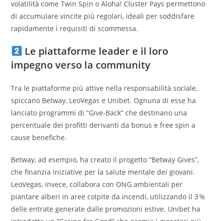
volatilità come Twin Spin o Aloha! Cluster Pays permettono
di accumulare vincite più regolari, ideali per soddisfare
rapidamente i requisiti di scommessa.
Le piattaforme leader e il loro
impegno verso la community
Tra le piattaforme più attive nella responsabilità sociale,
spiccano Betway, LeoVegas e Unibet. Ognuna di esse ha
lanciato programmi di “Give‑Back” che destinano una
percentuale dei profitti derivanti da bonus e free spin a
cause benefiche.
Betway, ad esempio, ha creato il progetto “Betway Gives”,
che finanzia iniziative per la salute mentale dei giovani.
LeoVegas, invece, collabora con ONG ambientali per
piantare alberi in aree colpite da incendi, utilizzando il 3 %
delle entrate generate dalle promozioni estive. Unibet ha