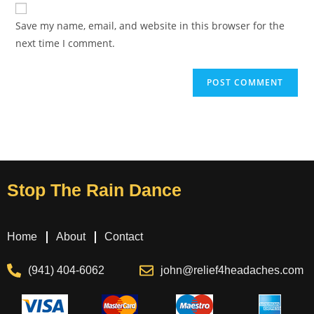
Save my name, email, and website in this browser for the
next time I comment.
Stop The Rain Dance
Home
About
Contact
(941) 404-6062
john@relief4headaches.com