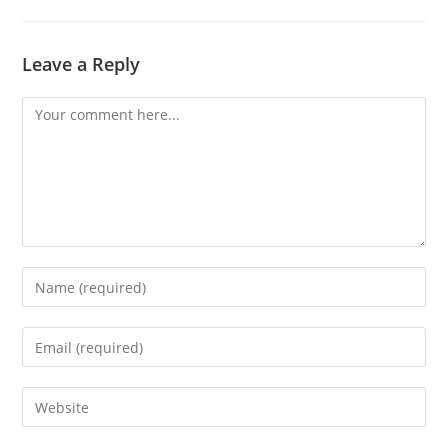
Leave a Reply