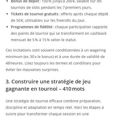
Bonus de dépôt
: 100 % jusqu’à 200 €, valable sur les
tournois de slots pendant les 7 premiers jours.
Tickets de tournoi gratuits
: offerts après chaque dépôt
de 50 €, utilisables sur les freerolls du jour.
Programmes de fidélité
: chaque participation rapporte
des points de tournoi qui se transforment en cashback
mensuel de 5 % à 15 % selon le statut.
Ces incitations sont souvent conditionnées à un wagering
minimum (ex. 30 x le bonus) et à une durée de validité de
48 heures. Lisez toujours les termes et conditions pour
éviter les mauvaises surprises.
3. Construire une stratégie de jeu
gagnante en tournoi – 410 mots
Une stratégie de tournoi efficace combine préparation,
discipline et adaptation en temps réel. Voici les étapes à
suivre pour transformer chaque session en une