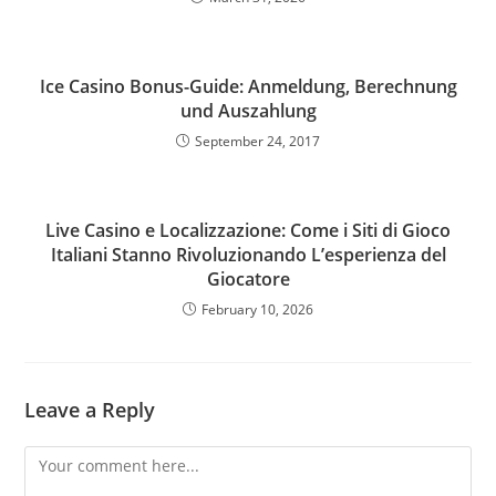
Ice Casino Bonus-Guide: Anmeldung, Berechnung
und Auszahlung
September 24, 2017
Live Casino e Localizzazione: Come i Siti di Gioco
Italiani Stanno Rivoluzionando L’esperienza del
Giocatore
February 10, 2026
Leave a Reply