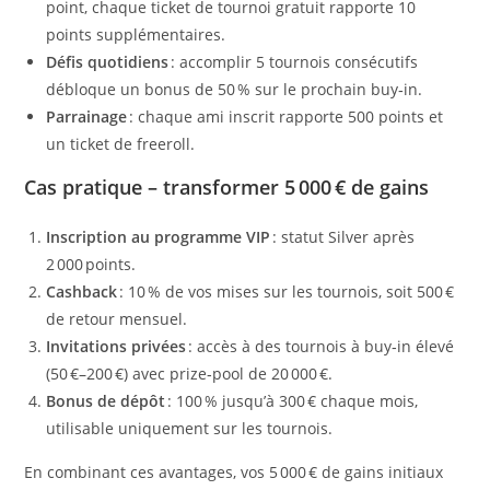
point, chaque ticket de tournoi gratuit rapporte 10
points supplémentaires.
Défis quotidiens
: accomplir 5 tournois consécutifs
débloque un bonus de 50 % sur le prochain buy‑in.
Parrainage
: chaque ami inscrit rapporte 500 points et
un ticket de freeroll.
Cas pratique – transformer 5 000 € de gains
Inscription au programme VIP
: statut Silver après
2 000 points.
Cashback
: 10 % de vos mises sur les tournois, soit 500 €
de retour mensuel.
Invitations privées
: accès à des tournois à buy‑in élevé
(50 €–200 €) avec prize‑pool de 20 000 €.
Bonus de dépôt
: 100 % jusqu’à 300 € chaque mois,
utilisable uniquement sur les tournois.
En combinant ces avantages, vos 5 000 € de gains initiaux