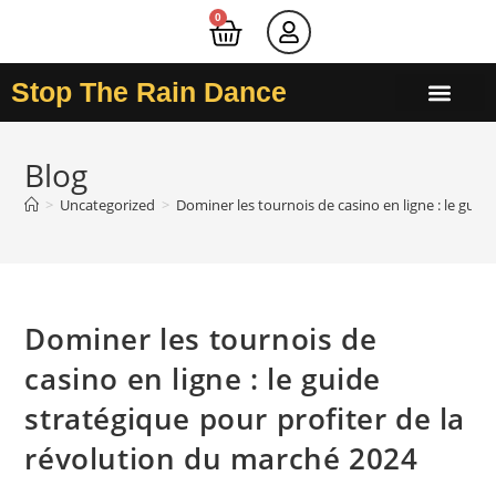
0
Stop The Rain Dance
Blog
>
Uncategorized
>
Dominer les tournois de casino en ligne : le guid
Dominer les tournois de
casino en ligne : le guide
stratégique pour profiter de la
révolution du marché 2024