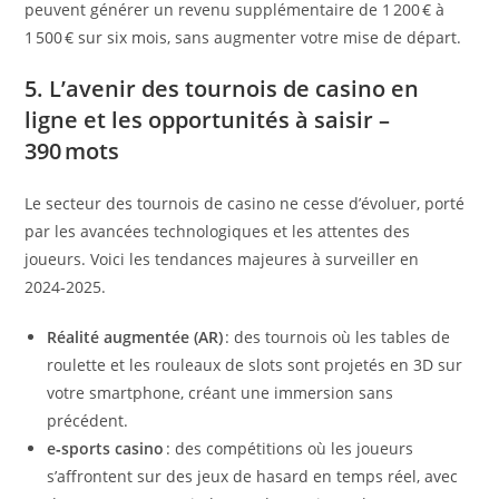
peuvent générer un revenu supplémentaire de 1 200 € à
1 500 € sur six mois, sans augmenter votre mise de départ.
5. L’avenir des tournois de casino en
ligne et les opportunités à saisir –
390 mots
Le secteur des tournois de casino ne cesse d’évoluer, porté
par les avancées technologiques et les attentes des
joueurs. Voici les tendances majeures à surveiller en
2024‑2025.
Réalité augmentée (AR)
: des tournois où les tables de
roulette et les rouleaux de slots sont projetés en 3D sur
votre smartphone, créant une immersion sans
précédent.
e‑sports casino
: des compétitions où les joueurs
s’affrontent sur des jeux de hasard en temps réel, avec