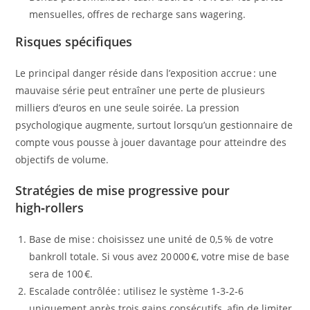
mensuelles, offres de recharge sans wagering.
Risques spécifiques
Le principal danger réside dans l’exposition accrue : une
mauvaise série peut entraîner une perte de plusieurs
milliers d’euros en une seule soirée. La pression
psychologique augmente, surtout lorsqu’un gestionnaire de
compte vous pousse à jouer davantage pour atteindre des
objectifs de volume.
Stratégies de mise progressive pour
high‑rollers
Base de mise : choisissez une unité de 0,5 % de votre
bankroll totale. Si vous avez 20 000 €, votre mise de base
sera de 100 €.
Escalade contrôlée : utilisez le système 1‑3‑2‑6
uniquement après trois gains consécutifs, afin de limiter