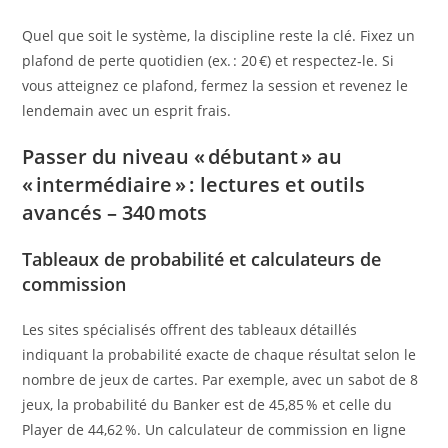
Quel que soit le système, la discipline reste la clé. Fixez un
plafond de perte quotidien (ex. : 20 €) et respectez‑le. Si
vous atteignez ce plafond, fermez la session et revenez le
lendemain avec un esprit frais.
Passer du niveau « débutant » au
« intermédiaire » : lectures et outils
avancés – 340 mots
Tableaux de probabilité et calculateurs de
commission
Les sites spécialisés offrent des tableaux détaillés
indiquant la probabilité exacte de chaque résultat selon le
nombre de jeux de cartes. Par exemple, avec un sabot de 8
jeux, la probabilité du Banker est de 45,85 % et celle du
Player de 44,62 %. Un calculateur de commission en ligne