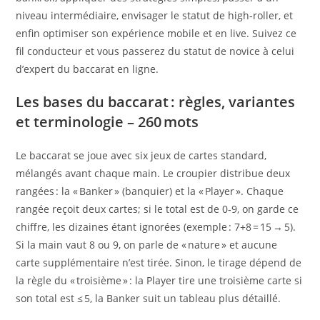
niveau intermédiaire, envisager le statut de high‑roller, et
enfin optimiser son expérience mobile et en live. Suivez ce
fil conducteur et vous passerez du statut de novice à celui
d’expert du baccarat en ligne.
Les bases du baccarat : règles, variantes
et terminologie – 260 mots
Le baccarat se joue avec six jeux de cartes standard,
mélangés avant chaque main. Le croupier distribue deux
rangées : la « Banker » (banquier) et la « Player ». Chaque
rangée reçoit deux cartes; si le total est de 0‑9, on garde ce
chiffre, les dizaines étant ignorées (exemple : 7+8 = 15 → 5).
Si la main vaut 8 ou 9, on parle de « nature » et aucune
carte supplémentaire n’est tirée. Sinon, le tirage dépend de
la règle du « troisième » : la Player tire une troisième carte si
son total est ≤ 5, la Banker suit un tableau plus détaillé.