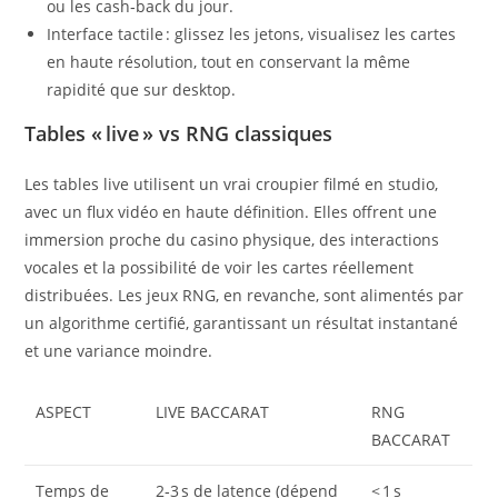
ou les cash‑back du jour.
Interface tactile : glissez les jetons, visualisez les cartes
en haute résolution, tout en conservant la même
rapidité que sur desktop.
Tables « live » vs RNG classiques
Les tables live utilisent un vrai croupier filmé en studio,
avec un flux vidéo en haute définition. Elles offrent une
immersion proche du casino physique, des interactions
vocales et la possibilité de voir les cartes réellement
distribuées. Les jeux RNG, en revanche, sont alimentés par
un algorithme certifié, garantissant un résultat instantané
et une variance moindre.
ASPECT
LIVE BACCARAT
RNG
BACCARAT
Temps de
2‑3 s de latence (dépend
< 1 s