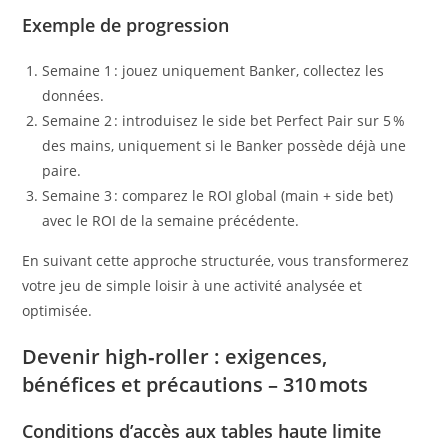
Exemple de progression
Semaine 1 : jouez uniquement Banker, collectez les
données.
Semaine 2 : introduisez le side bet Perfect Pair sur 5 %
des mains, uniquement si le Banker possède déjà une
paire.
Semaine 3 : comparez le ROI global (main + side bet)
avec le ROI de la semaine précédente.
En suivant cette approche structurée, vous transformerez
votre jeu de simple loisir à une activité analysée et
optimisée.
Devenir high‑roller : exigences,
bénéfices et précautions – 310 mots
Conditions d’accès aux tables haute limite