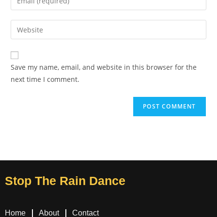
Save my name, email, and website in this browser for the
next time I comment.
Stop The Rain Dance
Home
About
Contact