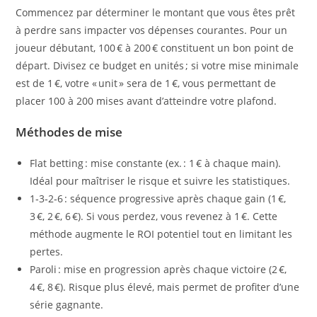
Commencez par déterminer le montant que vous êtes prêt
à perdre sans impacter vos dépenses courantes. Pour un
joueur débutant, 100 € à 200 € constituent un bon point de
départ. Divisez ce budget en unités ; si votre mise minimale
est de 1 €, votre « unit » sera de 1 €, vous permettant de
placer 100 à 200 mises avant d’atteindre votre plafond.
Méthodes de mise
Flat betting : mise constante (ex. : 1 € à chaque main).
Idéal pour maîtriser le risque et suivre les statistiques.
1‑3‑2‑6 : séquence progressive après chaque gain (1 €,
3 €, 2 €, 6 €). Si vous perdez, vous revenez à 1 €. Cette
méthode augmente le ROI potentiel tout en limitant les
pertes.
Paroli : mise en progression après chaque victoire (2 €,
4 €, 8 €). Risque plus élevé, mais permet de profiter d’une
série gagnante.