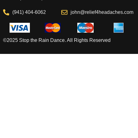
(941) 404-6062
john@relief4headaches.com
©2025 Stop the Rain Dance. All Rights Reserved