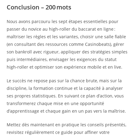
Conclusion – 200 mots
Nous avons parcouru les sept étapes essentielles pour
passer du novice au high‑roller du baccarat en ligne :
maîtriser les règles et les variantes, choisir une salle fiable
(en consultant des ressources comme Casinobeats), gérer
son bankroll avec rigueur, appliquer des stratégies simples
puis intermédiaires, envisager les exigences du statut
high‑roller et optimiser son expérience mobile et en live.
Le succès ne repose pas sur la chance brute, mais sur la
discipline, la formation continue et la capacité à analyser
ses propres statistiques. En suivant ce plan d’action, vous
transformerez chaque mise en une opportunité
d’apprentissage et chaque gain en un pas vers la maîtrise.
Mettez dès maintenant en pratique les conseils présentés,
revisitez régulièrement ce guide pour affiner votre