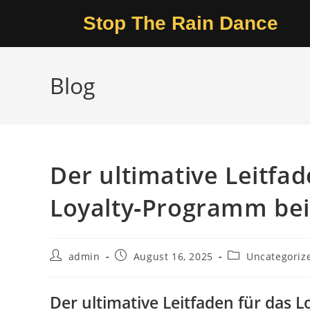
Stop The Rain Dance
Blog
Der ultimative Leitfad
Loyalty‑Programm bei
admin
August 16, 2025
Uncategoriz
Der ultimative Leitfaden für das 