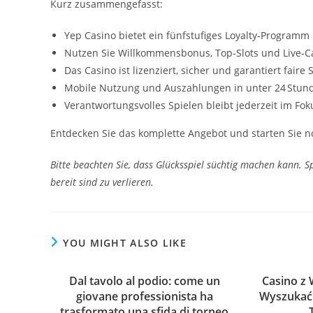
Kurz zusammengefasst:
Yep Casino bietet ein fünfstufiges Loyalty‑Programm 
Nutzen Sie Willkommensbonus, Top‑Slots und Live‑C
Das Casino ist lizenziert, sicher und garantiert fair
Mobile Nutzung und Auszahlungen in unter 24 Stun
Verantwortungsvolles Spielen bleibt jederzeit im Fok
Entdecken Sie das komplette Angebot und starten Sie 
Bitte beachten Sie, dass Glücksspiel süchtig machen kann. S
bereit sind zu verlieren.
YOU MIGHT ALSO LIKE
Dal tavolo al podio: come un
Casino z
giovane professionista ha
Wyszukać 
trasformato una sfida di torneo