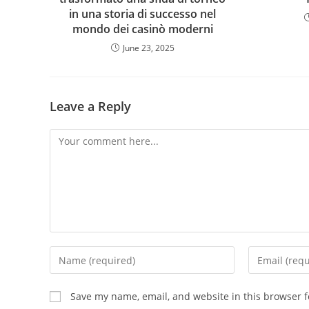
in una storia di successo nel
mondo dei casinò moderni
June 23, 2025
Leave a Reply
Save my name, email, and website in this browser f