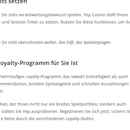
its setzen
 Sie stets verantwortungsbewusst spielen. Yep Casino stellt Ihnen
ts und Session‑Timer zu setzen. Nutzen Sie diese Funktionen, um Ih
s Sie nicht überschreiten wollen. Das hilft, das Spielvergnügen
Loyalty‑Programm für Sie ist
ehrstufiges Loyalty‑Programm, das sowohl Schnelligkeit als auch
llkommensbonus, breitem Spielangebot und schnellen Auszahlungen
er.
n, der Ihnen nicht nur ein breites Spielportfolio, sondern auch
ollten Sie Yep ausprobieren. Registrieren Sie sich jetzt, sichern S
e Reise durch die verschiedenen Loyalty‑Stufen.