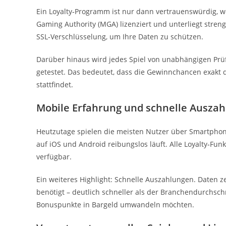
Ein Loyalty‑Programm ist nur dann vertrauenswürdig, wen
Gaming Authority (MGA) lizenziert und unterliegt stren
SSL‑Verschlüsselung, um Ihre Daten zu schützen.
Darüber hinaus wird jedes Spiel von unabhängigen Prü
getestet. Das bedeutet, dass die Gewinnchancen exak
stattfindet.
Mobile Erfahrung und schnelle Ausza
Heutzutage spielen die meisten Nutzer über Smartphone
auf iOS und Android reibungslos läuft. Alle Loyalty‑Fun
verfügbar.
Ein weiteres Highlight: Schnelle Auszahlungen. Daten z
benötigt – deutlich schneller als der Branchendurchschn
Bonuspunkte in Bargeld umwandeln möchten.