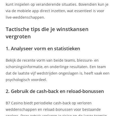
kunt inspelen op veranderende situaties. Bovendien kun je
via de mobiele app direct inzetten, wat essentieel is voor
live‑weddenschappen.
Tactische tips die je winstkansen
vergroten
1. Analyseer vorm en statistieken
Bekijk de recente vorm van beide teams, blessure‑ en
schorsingsinformatie, en onderlinge resultaten. Een team
dat de laatste vijf wedstrijden ongeslagen is, heeft vaak een
psychologisch voordeel.
2. Gebruik de cash‑back en reload‑bonussen
B7 Casino biedt periodieke cash‑back op verloren
weddenschappen en reload‑bonussen voor bestaande
spelers. Deze extra’s verlagen je risico op de lange termijn.