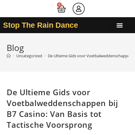
0
Stop The Rain Dance
Blog
>
Uncategorized
>
De Ultieme Gids voor Voetbalweddenschappen bij
De Ultieme Gids voor
Voetbalweddenschappen bij
B7 Casino: Van Basis tot
Tactische Voorsprong