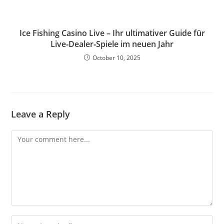
Ice Fishing Casino Live – Ihr ultimativer Guide für
Live‑Dealer‑Spiele im neuen Jahr
October 10, 2025
Leave a Reply