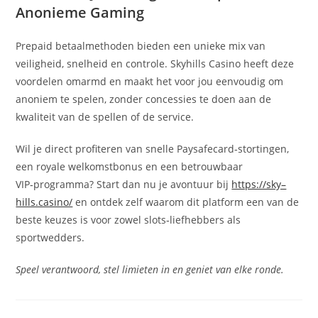
Anonieme Gaming
Prepaid betaalmethoden bieden een unieke mix van
veiligheid, snelheid en controle. Skyhills Casino heeft deze
voordelen omarmd en maakt het voor jou eenvoudig om
anoniem te spelen, zonder concessies te doen aan de
kwaliteit van de spellen of de service.
Wil je direct profiteren van snelle Paysafecard‑stortingen,
een royale welkomstbonus en een betrouwbaar
VIP‑programma? Start dan nu je avontuur bij
https://sky–
hills.casino/
en ontdek zelf waarom dit platform een van de
beste keuzes is voor zowel slots‑liefhebbers als
sportwedders.
Speel verantwoord, stel limieten in en geniet van elke ronde.