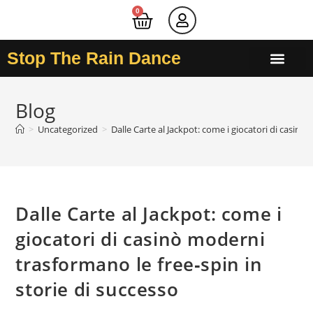
0
Stop The Rain Dance
Blog
>
Uncategorized
>
Dalle Carte al Jackpot: come i giocatori di casinò
Dalle Carte al Jackpot: come i
giocatori di casinò moderni
trasformano le free‑spin in
storie di successo