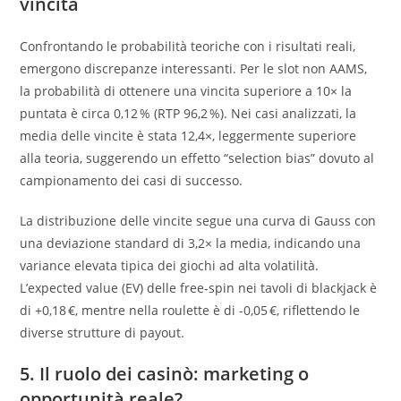
vincita
Confrontando le probabilità teoriche con i risultati reali,
emergono discrepanze interessanti. Per le slot non AAMS,
la probabilità di ottenere una vincita superiore a 10× la
puntata è circa 0,12 % (RTP 96,2 %). Nei casi analizzati, la
media delle vincite è stata 12,4×, leggermente superiore
alla teoria, suggerendo un effetto “selection bias” dovuto al
campionamento dei casi di successo.
La distribuzione delle vincite segue una curva di Gauss con
una deviazione standard di 3,2× la media, indicando una
variance elevata tipica dei giochi ad alta volatilità.
L’expected value (EV) delle free‑spin nei tavoli di blackjack è
di +0,18 €, mentre nella roulette è di -0,05 €, riflettendo le
diverse strutture di payout.
5. Il ruolo dei casinò: marketing o
opportunità reale?