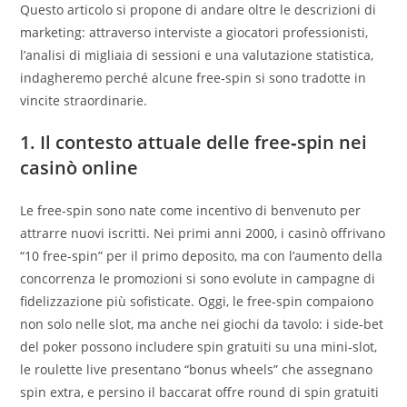
Questo articolo si propone di andare oltre le descrizioni di
marketing: attraverso interviste a giocatori professionisti,
l’analisi di migliaia di sessioni e una valutazione statistica,
indagheremo perché alcune free‑spin si sono tradotte in
vincite straordinarie.
1. Il contesto attuale delle free‑spin nei
casinò online
Le free‑spin sono nate come incentivo di benvenuto per
attrarre nuovi iscritti. Nei primi anni 2000, i casinò offrivano
“10 free‑spin” per il primo deposito, ma con l’aumento della
concorrenza le promozioni si sono evolute in campagne di
fidelizzazione più sofisticate. Oggi, le free‑spin compaiono
non solo nelle slot, ma anche nei giochi da tavolo: i side‑bet
del poker possono includere spin gratuiti su una mini‑slot,
le roulette live presentano “bonus wheels” che assegnano
spin extra, e persino il baccarat offre round di spin gratuiti