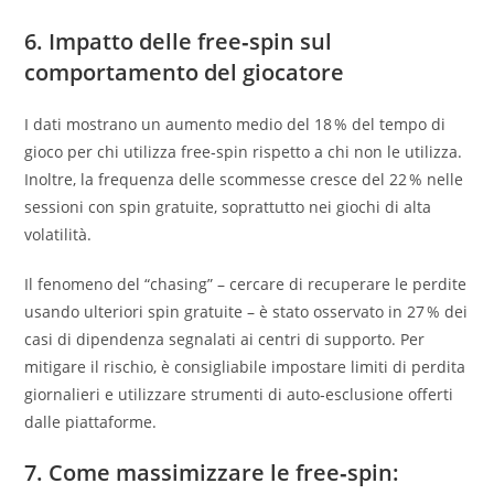
6. Impatto delle free‑spin sul
comportamento del giocatore
I dati mostrano un aumento medio del 18 % del tempo di
gioco per chi utilizza free‑spin rispetto a chi non le utilizza.
Inoltre, la frequenza delle scommesse cresce del 22 % nelle
sessioni con spin gratuite, soprattutto nei giochi di alta
volatilità.
Il fenomeno del “chasing” – cercare di recuperare le perdite
usando ulteriori spin gratuite – è stato osservato in 27 % dei
casi di dipendenza segnalati ai centri di supporto. Per
mitigare il rischio, è consigliabile impostare limiti di perdita
giornalieri e utilizzare strumenti di auto‑esclusione offerti
dalle piattaforme.
7. Come massimizzare le free‑spin: