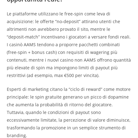
Le piattaforme utilizzano le free‑spin come leva di
acquisizione: le offerte “no‑deposit” attirano utenti che
altrimenti non avrebbero provato il sito, mentre le
“deposit‑match” incentivano i giocatori a versare fondi reali.
I casinò AAMS tendono a proporre pacchetti combinati
(free‑spin + bonus cash) con requisiti di wagering più
contenuti, mentre i nuovi casino non AAMS offrono quantità
più elevate di spin ma impongono limiti di payout più
restrittivi (ad esempio, max €500 per vincita).
Esperti di marketing citano la “ciclo di reward” come motore
principale: le spin gratuite generano un picco di dopamine
che aumenta la probabilità di ritorno del giocatore.
Tuttavia, quando le condizioni di payout sono
eccessivamente limitate, la percezione di valore diminuisce,
trasformando la promozione in un semplice strumento di
branding.