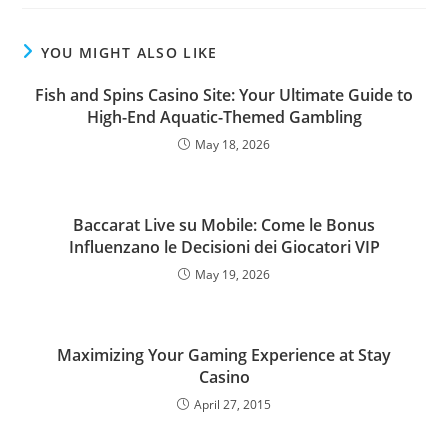
YOU MIGHT ALSO LIKE
Fish and Spins Casino Site: Your Ultimate Guide to
High-End Aquatic-Themed Gambling
May 18, 2026
Baccarat Live su Mobile: Come le Bonus
Influenzano le Decisioni dei Giocatori VIP
May 19, 2026
Maximizing Your Gaming Experience at Stay
Casino
April 27, 2015