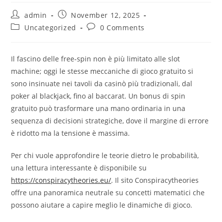
admin
November 12, 2025
Uncategorized
0 Comments
Il fascino delle free‑spin non è più limitato alle slot
machine; oggi le stesse meccaniche di gioco gratuito si
sono insinuate nei tavoli da casinò più tradizionali, dal
poker al blackjack, fino al baccarat. Un bonus di spin
gratuito può trasformare una mano ordinaria in una
sequenza di decisioni strategiche, dove il margine di errore
è ridotto ma la tensione è massima.
Per chi vuole approfondire le teorie dietro le probabilità,
una lettura interessante è disponibile su
https://conspiracytheories.eu/
. Il sito Conspiracytheories
offre una panoramica neutrale su concetti matematici che
possono aiutare a capire meglio le dinamiche di gioco.