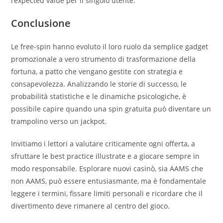
l’expected value per il singolo utente.
Conclusione
Le free‑spin hanno evoluto il loro ruolo da semplice gadget
promozionale a vero strumento di trasformazione della
fortuna, a patto che vengano gestite con strategia e
consapevolezza. Analizzando le storie di successo, le
probabilità statistiche e le dinamiche psicologiche, è
possibile capire quando una spin gratuita può diventare un
trampolino verso un jackpot.
Invitiamo i lettori a valutare criticamente ogni offerta, a
sfruttare le best practice illustrate e a giocare sempre in
modo responsabile. Esplorare nuovi casinò, sia AAMS che
non AAMS, può essere entusiasmante, ma è fondamentale
leggere i termini, fissare limiti personali e ricordare che il
divertimento deve rimanere al centro del gioco.