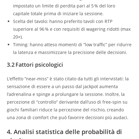
impostato un limite di perdita pari al 5 % del loro
capitale totale prima di iniziare la sessione.
Scelta del tavolo: hanno preferito tavoli con RTP
superiore al 96 % e con requisiti di wagering ridotti (max
20×).
Timing: hanno atteso momenti di “low traffic” per ridurre
la latenza e massimizzare la precisione delle decisioni.
3.2 Fattori psicologici
L’effetto “near‑miss” è stato citato da tutti gli intervistati: la
sensazione di essere a un passo dal jackpot aumenta
l’adrenalina e spinge a prolungare la sessione. Inoltre, la
percezione di “controllo” derivante dall’uso di free‑spin su
giochi familiari riduce la percezione del rischio, creando
una zona di comfort che può favorire decisioni più audaci.
4. Analisi statistica delle probabilità di