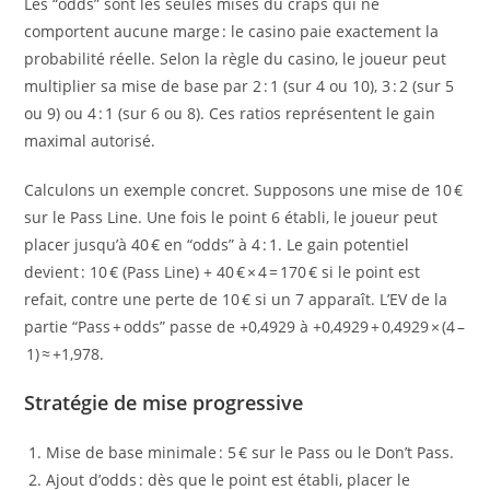
Les “odds” sont les seules mises du craps qui ne
comportent aucune marge : le casino paie exactement la
probabilité réelle. Selon la règle du casino, le joueur peut
multiplier sa mise de base par 2 : 1 (sur 4 ou 10), 3 : 2 (sur 5
ou 9) ou 4 : 1 (sur 6 ou 8). Ces ratios représentent le gain
maximal autorisé.
Calculons un exemple concret. Supposons une mise de 10 €
sur le Pass Line. Une fois le point 6 établi, le joueur peut
placer jusqu’à 40 € en “odds” à 4 : 1. Le gain potentiel
devient : 10 € (Pass Line) + 40 € × 4 = 170 € si le point est
refait, contre une perte de 10 € si un 7 apparaît. L’EV de la
partie “Pass + odds” passe de +0,4929 à +0,4929 + 0,4929 × (4 –
1) ≈ +1,978.
Stratégie de mise progressive
Mise de base minimale : 5 € sur le Pass ou le Don’t Pass.
Ajout d’odds : dès que le point est établi, placer le