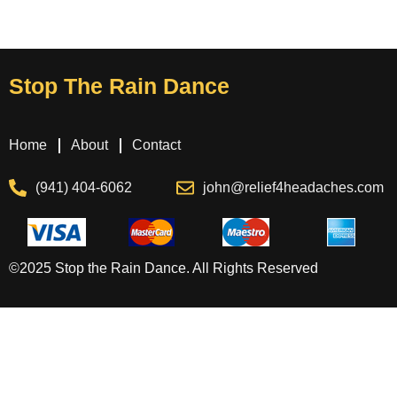
Stop The Rain Dance
Home
About
Contact
(941) 404-6062
john@relief4headaches.com
©2025 Stop the Rain Dance. All Rights Reserved