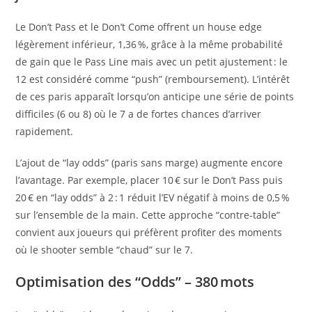
Le Don’t Pass et le Don’t Come offrent un house edge
légèrement inférieur, 1,36 %, grâce à la même probabilité
de gain que le Pass Line mais avec un petit ajustement : le
12 est considéré comme “push” (remboursement). L’intérêt
de ces paris apparaît lorsqu’on anticipe une série de points
difficiles (6 ou 8) où le 7 a de fortes chances d’arriver
rapidement.
L’ajout de “lay odds” (paris sans marge) augmente encore
l’avantage. Par exemple, placer 10 € sur le Don’t Pass puis
20 € en “lay odds” à 2 : 1 réduit l’EV négatif à moins de 0,5 %
sur l’ensemble de la main. Cette approche “contre‑table”
convient aux joueurs qui préfèrent profiter des moments
où le shooter semble “chaud” sur le 7.
Optimisation des “Odds” – 380 mots