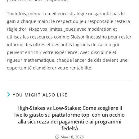
Toutefois, même la meilleure stratégie ne garantit pas le
gain à chaque main ; le respect du jeu responsable reste la
règle d’or. Fixez vos limites, jouez avec modération et
utilisez les ressources comme Slotsonlinecasino pour rester
informé des offres et des outils logiciels de casino qui
peuvent enrichir votre expérience. Avec discipline et
rigueur mathématique, chaque lancer de dés devient une
opportunité d’améliorer votre rentabilité.
YOU MIGHT ALSO LIKE
High‑Stakes vs Low‑Stakes: Come scegliere il
livello giusto su piattaforme top, con un occhio
alla sicurezza dei pagamenti e ai programmi
fedeltà
May 18, 2026