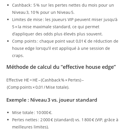
Cashback : 5 % sur les pertes nettes du mois pour un
Niveau 3, 10 % pour un Niveau 5.
Limites de mise : les joueurs VIP peuvent miser jusqu’à
5 × la mise maximale standard, ce qui permet
d’appliquer des odds plus élevés plus souvent.
Comp points : chaque point vaut 0,01 € de réduction de
house edge lorsqu’il est appliqué à une session de
craps.
Méthode de calcul du “effective house edge”
Effective HE = HE – (Cashback % × Pertes) –
(Comp points × 0,01 / Mise totale).
Exemple : Niveau 3 vs. joueur standard
Mise totale : 10 000 €.
Pertes nettes : 2 000 € (standard) vs. 1 800 € (VIP, grâce à
meilleures limites).