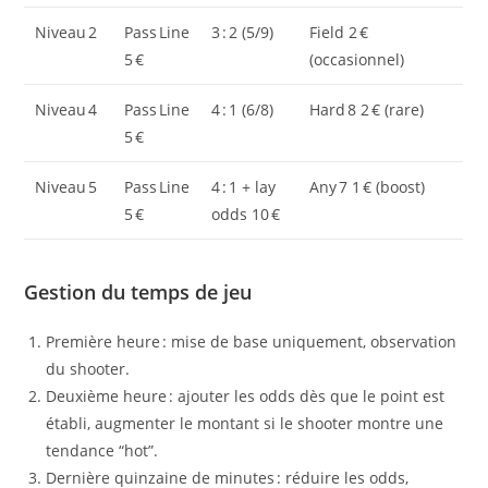
Niveau 2
Pass Line
3 : 2 (5/9)
Field 2 €
5 €
(occasionnel)
Niveau 4
Pass Line
4 : 1 (6/8)
Hard 8 2 € (rare)
5 €
Niveau 5
Pass Line
4 : 1 + lay
Any 7 1 € (boost)
5 €
odds 10 €
Gestion du temps de jeu
Première heure : mise de base uniquement, observation
du shooter.
Deuxième heure : ajouter les odds dès que le point est
établi, augmenter le montant si le shooter montre une
tendance “hot”.
Dernière quinzaine de minutes : réduire les odds,