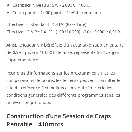
Cashback Niveau 3 : 5 % × 2 000 € = 100 €.
Comp points : 1 000 points = 10 € de réduction.
Effective HE standard = 1,41 % (Pass Line).
Effective HE VIP = 1,41 % – (100 / 10 000) – (10 / 10 000) ≈ 0,91 %.
Ainsi, le joueur VIP bénéficie d’un avantage supplémentaire
de 0,5 % qui, sur 10 000 € de mise, représente 50 € de gain
supplémentaire.
Pour plus d’informations sur les programmes VIP et les
comparaisons de bonus, les lecteurs peuvent consulter le
site de référence Slotsonlinecasino, qui répertorie les
conditions générales des différents programmes sans les
analyser en profondeur.
Construction d’une Session de Craps
Rentable – 410 mots