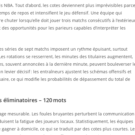
is NBA. Tout d’abord, les cotes deviennent plus imprévisibles parc
temps de repos et intensifient le jeu défensif. Une équipe qui
e chuter lorsqu’elle doit jouer trois matchs consécutifs à l’extérieu
t des opportunités pour les parieurs capables d’interpréter les
 Les séries de sept matchs imposent un rythme épuisant, surtout
es rotations se resserrent, les minutes des titulaires augmentent,
res, souvent annoncées à la dernière minute, peuvent bouleverser l
n levier décisif : les entraîneurs ajustent les schémas offensifs et
rsaire, ce qui modifie les probabilités de dépassement du total de
s éliminatoires – 120 mots
ntage mesurable. Les foules bruyantes perturbent la communication
uisent la fatigue des joueurs locaux. Statistiquement, les équipes
gagner à domicile, ce qui se traduit par des cotes plus courtes. Le