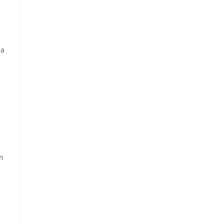
la
e
en