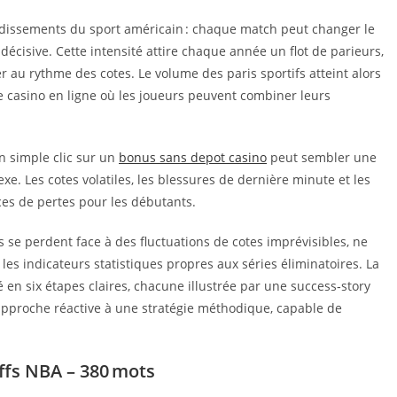
ndissements du sport américain : chaque match peut changer le
décisive. Cette intensité attire chaque année un flot de parieurs,
r au rythme des cotes. Le volume des paris sportifs atteint alors
e casino en ligne où les joueurs peuvent combiner leurs
Un simple clic sur un
bonus sans depot casino
peut sembler une
exe. Les cotes volatiles, les blessures de dernière minute et les
ces de pertes pour les débutants.
s se perdent face à des fluctuations de cotes imprévisibles, ne
es indicateurs statistiques propres aux séries éliminatoires. La
 en six étapes claires, chacune illustrée par une success‑story
approche réactive à une stratégie méthodique, capable de
ffs NBA – 380 mots