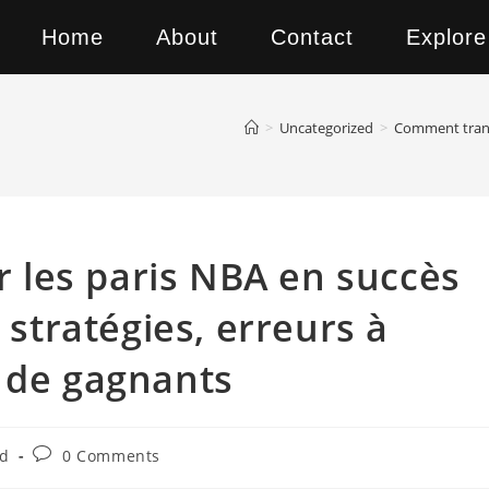
Home
About
Contact
Explore
>
Uncategorized
>
Comment transf
les paris NBA en succès
 stratégies, erreurs à
 de gagnants
ed
0 Comments