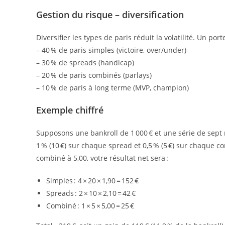
Gestion du risque – diversification
Diversifier les types de paris réduit la volatilité. Un port
– 40 % de paris simples (victoire, over/under)
– 30 % de spreads (handicap)
– 20 % de paris combinés (parlays)
– 10 % de paris à long terme (MVP, champion)
Exemple chiffré
Supposons une bankroll de 1 000 € et une série de sept 
1 % (10 €) sur chaque spread et 0,5 % (5 €) sur chaque c
combiné à 5,00, votre résultat net sera :
Simples : 4 × 20 × 1,90 = 152 €
Spreads : 2 × 10 × 2,10 = 42 €
Combiné : 1 × 5 × 5,00 = 25 €