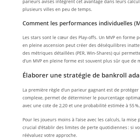
parieurs avisés intègrent cet avantage dans leurs calcu
plusieurs villes en peu de temps.
Comment les performances individuelles (MV
Les stars sont le cœur des Play‑offs. Un MVP en forme 
en pleine ascension peut créer des déséquilibres inatte
des métriques détaillées (PER, Win‑Shares) qui permettent
d’un MVP en pleine forme est souvent plus sûr que de mi
Élaborer une stratégie de bankroll ada
La première règle d’un parieur gagnant est de protége
complexe, permet de déterminer le pourcentage optimal 
avec une cote de 2,20 et une probabilité estimée à 55 %,
Pour les joueurs moins à l’aise avec les calculs, la mise p
crucial d’établir des limites de perte quotidiennes : si 
réévaluez votre approche.