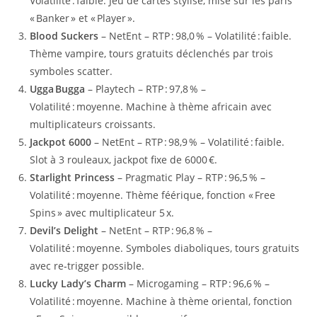
Volatilité : faible. Jeu de cartes stylisé, mise sur les paris
« Banker » et « Player ».
Blood Suckers
– NetEnt – RTP : 98,0 % – Volatilité : faible.
Thème vampire, tours gratuits déclenchés par trois
symboles scatter.
Ugga Bugga
– Playtech – RTP : 97,8 % –
Volatilité : moyenne. Machine à thème africain avec
multiplicateurs croissants.
Jackpot 6000
– NetEnt – RTP : 98,9 % – Volatilité : faible.
Slot à 3 rouleaux, jackpot fixe de 6000 €.
Starlight Princess
– Pragmatic Play – RTP : 96,5 % –
Volatilité : moyenne. Thème féérique, fonction « Free
Spins » avec multiplicateur 5 x.
Devil’s Delight
– NetEnt – RTP : 96,8 % –
Volatilité : moyenne. Symboles diaboliques, tours gratuits
avec re‑trigger possible.
Lucky Lady’s Charm
– Microgaming – RTP : 96,6 % –
Volatilité : moyenne. Machine à thème oriental, fonction