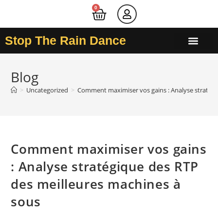
0
Stop The Rain Dance
Blog
>
Uncategorized
>
Comment maximiser vos gains : Analyse stratégi
Comment maximiser vos gains
: Analyse stratégique des RTP
des meilleures machines à
sous