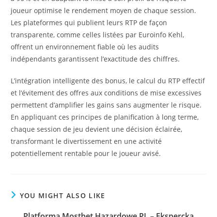
joueur optimise le rendement moyen de chaque session.
Les plateformes qui publient leurs RTP de façon
transparente, comme celles listées par Euroinfo Kehl,
offrent un environnement fiable où les audits
indépendants garantissent l’exactitude des chiffres.
L’intégration intelligente des bonus, le calcul du RTP effectif
et l’évitement des offres aux conditions de mise excessives
permettent d’amplifier les gains sans augmenter le risque.
En appliquant ces principes de planification à long terme,
chaque session de jeu devient une décision éclairée,
transformant le divertissement en une activité
potentiellement rentable pour le joueur avisé.
YOU MIGHT ALSO LIKE
Platforma Mostbet Hazardowe PL – Ekspercka