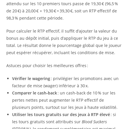
attendu sur les 10 premiers tours passe de 19,30 € (96,5 %
de 20 €) à 20,00 € + 19,30 € = 39,30 €, soit un RTP effectif de
98,3 % pendant cette période.
Pour calculer le RTP effectif, il suffit d’ajouter la valeur du
bonus au dépôt initial, puis d’appliquer le RTP du jeu à ce
total. Le résultat donne le pourcentage global que le joueur
peut espérer récupérer, incluant les conditions de mise.
Astuces pour choisir les meilleures offres :
Vérifier le wagering
: privilégier les promotions avec un
facteur de mise (wager) inférieur à 30 x.
Comparer le cash‑back
: un cash‑back de 10 % sur les
pertes nettes peut augmenter le RTP effectif de
plusieurs points, surtout sur les jeux à haute volatilité.
Utiliser les tours gratuits sur des jeux à RTP élevé
: si
les tours gratuits sont attribués sur
Blood Suckers
(RTP 98 %), le rendement supplémentaire est maximal.