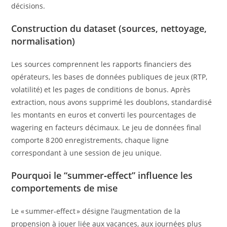
décisions.
Construction du dataset (sources, nettoyage,
normalisation)
Les sources comprennent les rapports financiers des
opérateurs, les bases de données publiques de jeux (RTP,
volatilité) et les pages de conditions de bonus. Après
extraction, nous avons supprimé les doublons, standardisé
les montants en euros et converti les pourcentages de
wagering en facteurs décimaux. Le jeu de données final
comporte 8 200 enregistrements, chaque ligne
correspondant à une session de jeu unique.
Pourquoi le “summer‑effect” influence les
comportements de mise
Le « summer‑effect » désigne l’augmentation de la
propension à jouer liée aux vacances, aux journées plus