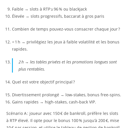
Faible → slots à RTP ≥ 96 % ou blackjack
Élevée → slots progressifs, baccarat à gros paris
Combien de temps pouvez‑vous consacrer chaque jour ?
< 1 h → privilégiez les jeux à faible volatilité et les bonus
rapides.
2 h → les tables privées et les promotions longues sont
plus rentables.
Quel est votre objectif principal ?
Divertissement prolongé → low‑stakes, bonus free‑spins.
Gains rapides → high‑stakes, cash‑back VIP.
Scénario A : joueur avec 150 € de bankroll, préfère les slots
à RTP élevé. Il opte pour le bonus 100 % jusqu’à 200 €, mise
10 € par session, et utilise le tableau de gestion de bankroll