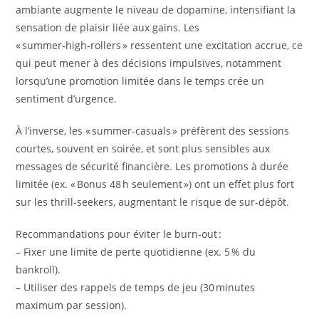
ambiante augmente le niveau de dopamine, intensifiant la
sensation de plaisir liée aux gains. Les
« summer‑high‑rollers » ressentent une excitation accrue, ce
qui peut mener à des décisions impulsives, notamment
lorsqu’une promotion limitée dans le temps crée un
sentiment d’urgence.
À l’inverse, les « summer‑casuals » préfèrent des sessions
courtes, souvent en soirée, et sont plus sensibles aux
messages de sécurité financière. Les promotions à durée
limitée (ex. « Bonus 48 h seulement ») ont un effet plus fort
sur les thrill‑seekers, augmentant le risque de sur‑dépôt.
Recommandations pour éviter le burn‑out :
– Fixer une limite de perte quotidienne (ex. 5 % du
bankroll).
– Utiliser des rappels de temps de jeu (30 minutes
maximum par session).