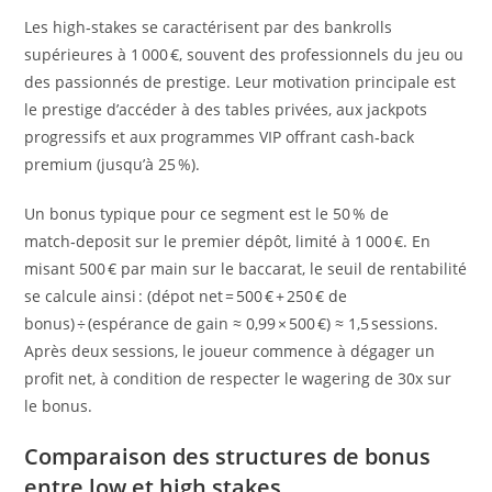
Les high‑stakes se caractérisent par des bankrolls
supérieures à 1 000 €, souvent des professionnels du jeu ou
des passionnés de prestige. Leur motivation principale est
le prestige d’accéder à des tables privées, aux jackpots
progressifs et aux programmes VIP offrant cash‑back
premium (jusqu’à 25 %).
Un bonus typique pour ce segment est le 50 % de
match‑deposit sur le premier dépôt, limité à 1 000 €. En
misant 500 € par main sur le baccarat, le seuil de rentabilité
se calcule ainsi : (dépot net = 500 € + 250 € de
bonus) ÷ (espérance de gain ≈ 0,99 × 500 €) ≈ 1,5 sessions.
Après deux sessions, le joueur commence à dégager un
profit net, à condition de respecter le wagering de 30x sur
le bonus.
Comparaison des structures de bonus
entre low et high stakes