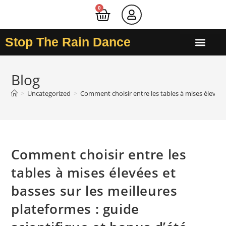
0
Stop The Rain Dance
Blog
>
Uncategorized
>
Comment choisir entre les tables à mises élevées 
Comment choisir entre les
tables à mises élevées et
basses sur les meilleures
plateformes : guide