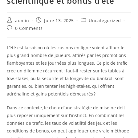
scientifique et bonus d’été
admin
June 13, 2025
Uncategorized
0 Comments
L’été est la saison où les casinos en ligne voient affluer le
plus grand nombre de joueurs, attirés par les promotions
flamboyantes et les journées plus longues. Ce pic de trafic
crée un dilemme récurrent : faut‑il rester sur les tables à
low‑stakes, où la sécurité et la longévité du bankroll sont
garanties, ou bien tenter les high‑stakes, qui offrent
adrénaline et gains potentiels démesurés ?
Dans ce contexte, le choix d’une stratégie de mise ne doit
plus reposer uniquement sur l’instinct. En combinant les
données de trafic, les taux de volatilité des jeux et les
conditions de bonus, on peut appliquer une vraie méthode