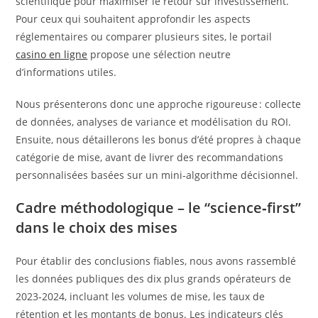
scientifique pour maximiser le retour sur investissement.
Pour ceux qui souhaitent approfondir les aspects
réglementaires ou comparer plusieurs sites, le portail
casino en ligne
propose une sélection neutre
d’informations utiles.
Nous présenterons donc une approche rigoureuse : collecte
de données, analyses de variance et modélisation du ROI.
Ensuite, nous détaillerons les bonus d’été propres à chaque
catégorie de mise, avant de livrer des recommandations
personnalisées basées sur un mini‑algorithme décisionnel.
Cadre méthodologique – le “science‑first”
dans le choix des mises
Pour établir des conclusions fiables, nous avons rassemblé
les données publiques des dix plus grands opérateurs de
2023‑2024, incluant les volumes de mise, les taux de
rétention et les montants de bonus. Les indicateurs clés