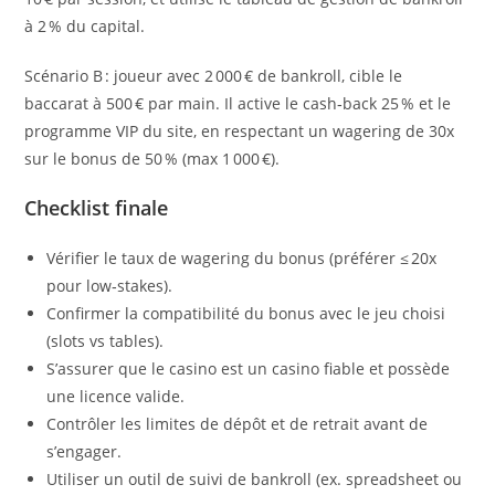
à 2 % du capital.
Scénario B : joueur avec 2 000 € de bankroll, cible le
baccarat à 500 € par main. Il active le cash‑back 25 % et le
programme VIP du site, en respectant un wagering de 30x
sur le bonus de 50 % (max 1 000 €).
Checklist finale
Vérifier le taux de wagering du bonus (préférer ≤ 20x
pour low‑stakes).
Confirmer la compatibilité du bonus avec le jeu choisi
(slots vs tables).
S’assurer que le casino est un casino fiable et possède
une licence valide.
Contrôler les limites de dépôt et de retrait avant de
s’engager.
Utiliser un outil de suivi de bankroll (ex. spreadsheet ou