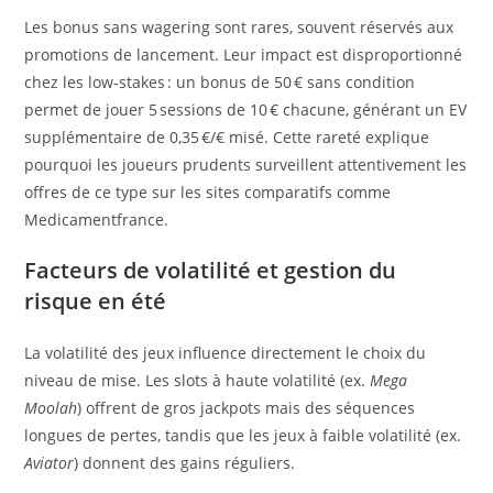
Les bonus sans wagering sont rares, souvent réservés aux
promotions de lancement. Leur impact est disproportionné
chez les low‑stakes : un bonus de 50 € sans condition
permet de jouer 5 sessions de 10 € chacune, générant un EV
supplémentaire de 0,35 €/€ misé. Cette rareté explique
pourquoi les joueurs prudents surveillent attentivement les
offres de ce type sur les sites comparatifs comme
Medicamentfrance.
Facteurs de volatilité et gestion du
risque en été
La volatilité des jeux influence directement le choix du
niveau de mise. Les slots à haute volatilité (ex.
Mega
Moolah
) offrent de gros jackpots mais des séquences
longues de pertes, tandis que les jeux à faible volatilité (ex.
Aviator
) donnent des gains réguliers.