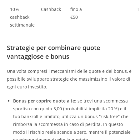
10 %
Cashback
fino a
–
–
T
cashback
€50
settimanale
Strategie per combinare quote
vantaggiose e bonus
Una volta compresi i meccanismi delle quote e dei bonus, è
possibile sviluppare strategie che massimizzino il valore di
ogni euro investito.
Bonus per coprire quote alte
: se trovi una scommessa
sportiva con quota 5,00 (probabilità implicita 20 %) e il
tuo bankroll è limitato, utilizza un bonus “risk‑free” che
rimborsa la scommessa in caso di perdita. In questo
modo il rischio reale scende a zero, mentre il potenziale
guadagno rimane 4 volte la puntata.