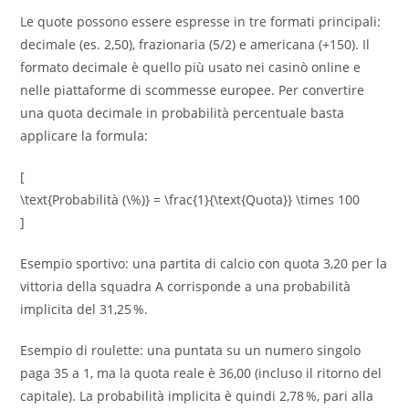
Le quote possono essere espresse in tre formati principali:
decimale (es. 2,50), frazionaria (5/2) e americana (+150). Il
formato decimale è quello più usato nei casinò online e
nelle piattaforme di scommesse europee. Per convertire
una quota decimale in probabilità percentuale basta
applicare la formula:
[
\text{Probabilità (\%)} = \frac{1}{\text{Quota}} \times 100
]
Esempio sportivo: una partita di calcio con quota 3,20 per la
vittoria della squadra A corrisponde a una probabilità
implicita del 31,25 %.
Esempio di roulette: una puntata su un numero singolo
paga 35 a 1, ma la quota reale è 36,00 (incluso il ritorno del
capitale). La probabilità implicita è quindi 2,78 %, pari alla