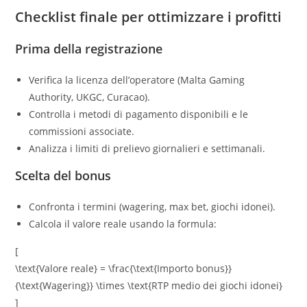
Checklist finale per ottimizzare i profitti
Prima della registrazione
Verifica la licenza dell’operatore (Malta Gaming
Authority, UKGC, Curacao).
Controlla i metodi di pagamento disponibili e le
commissioni associate.
Analizza i limiti di prelievo giornalieri e settimanali.
Scelta del bonus
Confronta i termini (wagering, max bet, giochi idonei).
Calcola il valore reale usando la formula:
[
\text{Valore reale} = \frac{\text{Importo bonus}}
{\text{Wagering}} \times \text{RTP medio dei giochi idonei}
]