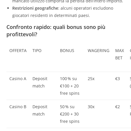
mancato utilizzo comporta la perdita dell’intero importo.
Restrizioni geografiche
: alcuni operatori escludono
giocatori residenti in determinati paesi.
Confronto rapido: quali bonus sono più
profittevoli?
OFFERTA
TIPO
BONUS
WAGERING
MAX
BET
Casino A
Deposit
100 % su
25x
€3
match
€100 + 20
free spins
Casino B
Deposit
50 % su
30x
€2
match
€200 + 30
free spins