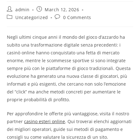
admin
March 12, 2026
Uncategorized
0 Comments
Negli ultimi cinque anni il mondo del gioco d’azzardo ha
subito una trasformazione digitale senza precedenti: i
casinò online hanno conquistato una fetta di mercato
enorme, mentre le scommesse sportive si sono integrate
sempre più con le piattaforme di gioco tradizionali. Questa
evoluzione ha generato una nuova classe di giocatori, più
informati e più esigenti, che cercano non solo l’emozione
del “click” ma anche metodi concreti per aumentare le
proprie probabilità di profitto.
Per approfondire le offerte più vantaggiose, visita il nostro
partner
casino esteri online
. Qui troverai elenchi aggiornati
dei migliori operatori, guide sui metodi di pagamento e
consigli su come valutare la sicurezza di un sito.