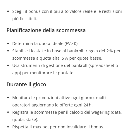
Scegli il bonus con il più alto valore reale e le restrizioni
più flessibili.
Pianificazione della scommessa
Determina la quota ideale (EV > 0).
Stabilisci lo stake in base al bankroll: regola del 2 % per
scommessa a quota alta, 5 % per quote basse.
Usa strumenti di gestione del bankroll (spreadsheet o
app) per monitorare le puntate.
Durante il gioco
Monitora le promozioni attive ogni giorno; molti
operatori aggiornano le offerte ogni 24 h.
Registra le scommesse per il calcolo del wagering (data,
quota, stake).
Rispetta il max bet per non invalidare il bonus.