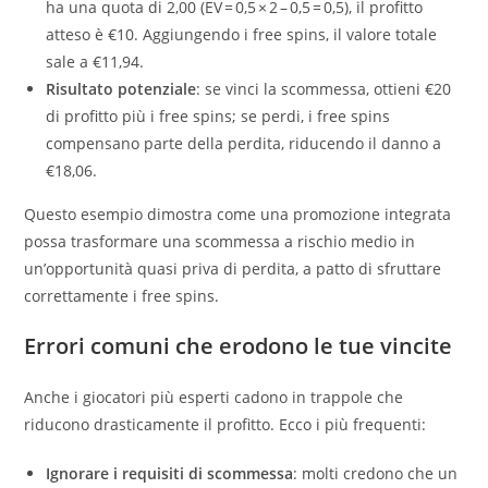
ha una quota di 2,00 (EV = 0,5 × 2 – 0,5 = 0,5), il profitto
atteso è €10. Aggiungendo i free spins, il valore totale
sale a €11,94.
Risultato potenziale
: se vinci la scommessa, ottieni €20
di profitto più i free spins; se perdi, i free spins
compensano parte della perdita, riducendo il danno a
€18,06.
Questo esempio dimostra come una promozione integrata
possa trasformare una scommessa a rischio medio in
un’opportunità quasi priva di perdita, a patto di sfruttare
correttamente i free spins.
Errori comuni che erodono le tue vincite
Anche i giocatori più esperti cadono in trappole che
riducono drasticamente il profitto. Ecco i più frequenti:
Ignorare i requisiti di scommessa
: molti credono che un