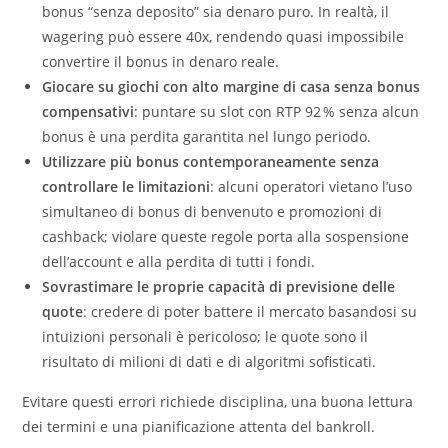
bonus “senza deposito” sia denaro puro. In realtà, il
wagering può essere 40x, rendendo quasi impossibile
convertire il bonus in denaro reale.
Giocare su giochi con alto margine di casa senza bonus
compensativi
: puntare su slot con RTP 92 % senza alcun
bonus è una perdita garantita nel lungo periodo.
Utilizzare più bonus contemporaneamente senza
controllare le limitazioni
: alcuni operatori vietano l’uso
simultaneo di bonus di benvenuto e promozioni di
cashback; violare queste regole porta alla sospensione
dell’account e alla perdita di tutti i fondi.
Sovrastimare le proprie capacità di previsione delle
quote
: credere di poter battere il mercato basandosi su
intuizioni personali è pericoloso; le quote sono il
risultato di milioni di dati e di algoritmi sofisticati.
Evitare questi errori richiede disciplina, una buona lettura
dei termini e una pianificazione attenta del bankroll.