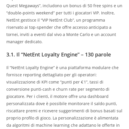
Quest Megaways”, includono un bonus di 50 free spins e un
“double‑points weekend” per tutti i giocatori VIP. Inoltre,
NetEnt gestisce il “VIP NetEnt Club”, un programma
riservato ai top‑spender che offre accesso anticipato a
tornei, inviti a eventi dal vivo a Monte Carlo e un account
manager dedicato.
3.1. Il “NetEnt Loyalty Engine” – 130 parole
Il “NetEnt Loyalty Engine” è una piattaforma modulare che
fornisce reporting dettagliato per gli operatori:
visualizzazione di KPI come “punti per € 1”, tassi di
conversione punti‑cash e churn rate per segmento di
giocatore. Per i clienti, il motore offre una dashboard
personalizzata dove è possibile monitorare il saldo punti,
riscattare premi e ricevere suggerimenti di bonus basati sul
proprio profilo di gioco. La personalizzazione è alimentata
da algoritmi di machine learning che adattano le offerte in