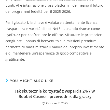
punti, AI e integrazione cross‑platform – delineano il futuro
dei programmi fedeltà per il 2025‑2026.
Per i giocatori, la chiave è valutare attentamente licenza,
trasparenza e varietà di slot NetEnt, usando risorse come
Eyof2023 per confrontare le offerte. Sfruttare le promozioni
congiunte, i bonus di benvenuto e le missioni premium
permette di massimizzare il valore del proprio investimento
e di mantenere un’esperienza di gioco competitiva e
gratificante.
YOU MIGHT ALSO LIKE
Jak skutecznie korzystać z wsparcia 24/7 w
Roobet Casino – przewodnik dla graczy
October 2, 2025