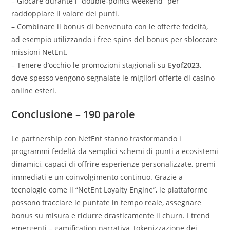
– Giocare durante i “double‑points weekend” per
raddoppiare il valore dei punti.
– Combinare il bonus di benvenuto con le offerte fedeltà,
ad esempio utilizzando i free spins del bonus per sbloccare
missioni NetEnt.
– Tenere d’occhio le promozioni stagionali su
Eyof2023
,
dove spesso vengono segnalate le migliori offerte di casino
online esteri.
Conclusione – 190 parole
Le partnership con NetEnt stanno trasformando i
programmi fedeltà da semplici schemi di punti a ecosistemi
dinamici, capaci di offrire esperienze personalizzate, premi
immediati e un coinvolgimento continuo. Grazie a
tecnologie come il “NetEnt Loyalty Engine”, le piattaforme
possono tracciare le puntate in tempo reale, assegnare
bonus su misura e ridurre drasticamente il churn. I trend
emergenti – gamification narrativa, tokenizzazione dei