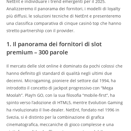
NetEnt e individuare i trend emergenti per il 2025.
Analizzeremo il panorama dei fornitori, i modelli di loyalty
più diffusi, le soluzioni tecniche di NetEnt e presenteremo
una classifica comparativa di cinque casinò top che hanno
stretto partnership con il provider.
1. Il panorama dei fornitori di slot
premium – 300 parole
Il mercato delle slot online è dominato da pochi colossi che
hanno definito gli standard di qualità negli ultimi due
decenni. Microgaming, pioniere del settore dal 1994, ha
introdotto il concetto di jackpot progressivo con “Mega
Moolah”. Play’n GO, con la sua filosofia “mobile‑first”, ha
spinto verso l’adozione di HTML5, mentre Evolution Gaming
ha rivoluzionato il live‑dealer. NetEnt, fondato nel 1996 in
Svezia, si è distinto per la combinazione di grafica
cinematografica, meccaniche di gioco complesse e una