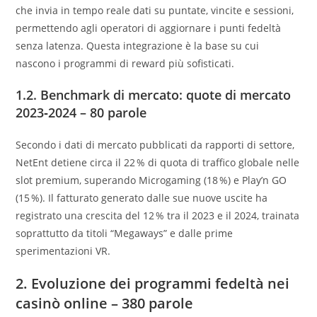
che invia in tempo reale dati su puntate, vincite e sessioni,
permettendo agli operatori di aggiornare i punti fedeltà
senza latenza. Questa integrazione è la base su cui
nascono i programmi di reward più sofisticati.
1.2. Benchmark di mercato: quote di mercato
2023‑2024 – 80 parole
Secondo i dati di mercato pubblicati da rapporti di settore,
NetEnt detiene circa il 22 % di quota di traffico globale nelle
slot premium, superando Microgaming (18 %) e Play’n GO
(15 %). Il fatturato generato dalle sue nuove uscite ha
registrato una crescita del 12 % tra il 2023 e il 2024, trainata
soprattutto da titoli “Megaways” e dalle prime
sperimentazioni VR.
2. Evoluzione dei programmi fedeltà nei
casinò online – 380 parole