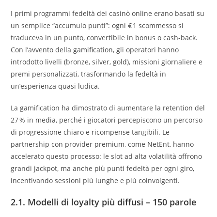
I primi programmi fedeltà dei casinò online erano basati su
un semplice “accumulo punti”: ogni € 1 scommesso si
traduceva in un punto, convertibile in bonus o cash‑back.
Con l’avvento della gamification, gli operatori hanno
introdotto livelli (bronze, silver, gold), missioni giornaliere e
premi personalizzati, trasformando la fedeltà in
un’esperienza quasi ludica.
La gamification ha dimostrato di aumentare la retention del
27 % in media, perché i giocatori percepiscono un percorso
di progressione chiaro e ricompense tangibili. Le
partnership con provider premium, come NetEnt, hanno
accelerato questo processo: le slot ad alta volatilità offrono
grandi jackpot, ma anche più punti fedeltà per ogni giro,
incentivando sessioni più lunghe e più coinvolgenti.
2.1. Modelli di loyalty più diffusi – 150 parole