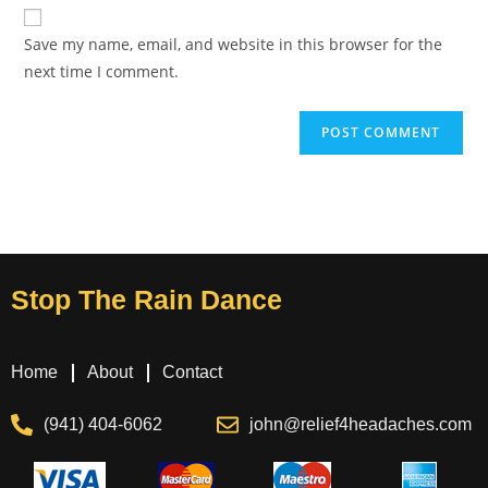
Save my name, email, and website in this browser for the
next time I comment.
Stop The Rain Dance
Home
About
Contact
(941) 404-6062
john@relief4headaches.com