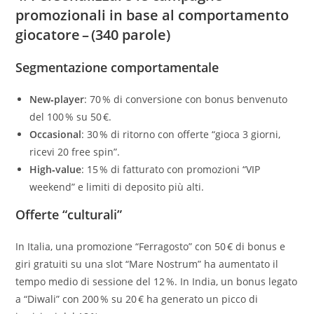
promozionali in base al comportamento
giocatore – (340 parole)
Segmentazione comportamentale
New‑player
: 70 % di conversione con bonus benvenuto
del 100 % su 50 €.
Occasional
: 30 % di ritorno con offerte “gioca 3 giorni,
ricevi 20 free spin”.
High‑value
: 15 % di fatturato con promozioni “VIP
weekend” e limiti di deposito più alti.
Offerte “culturali”
In Italia, una promozione “Ferragosto” con 50 € di bonus e
giri gratuiti su una slot “Mare Nostrum” ha aumentato il
tempo medio di sessione del 12 %. In India, un bonus legato
a “Diwali” con 200 % su 20 € ha generato un picco di