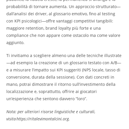
probabilità di tornare aumenta. Un approccio strutturato—
dall’analisi dei driver, al glossario emotivo, fino al testing
con KPI psicologici—offre vantaggi competitivi tangibili:
maggiore retention, brand loyalty più forte e una
compliance che non appare come ostacolo ma come valore
aggiunto.
Ti invitiamo a scegliere almeno una delle tecniche illustrate
—ad esempio la creazione di un glossario testato con A/B—
e a misurare l’impatto sui KPI suggeriti (NPS locale, tasso di
conversione, durata della sessione). Con dati concreti in
mano, potrai dimostrare il ritorno sull’investimento della
localizzazione e, soprattutto, offrire ai giocatori
un’esperienza che sentono davvero “loro”.
Nota: per ulteriori risorse linguistiche e culturali,
visita https://ritalevimontalcini.org.