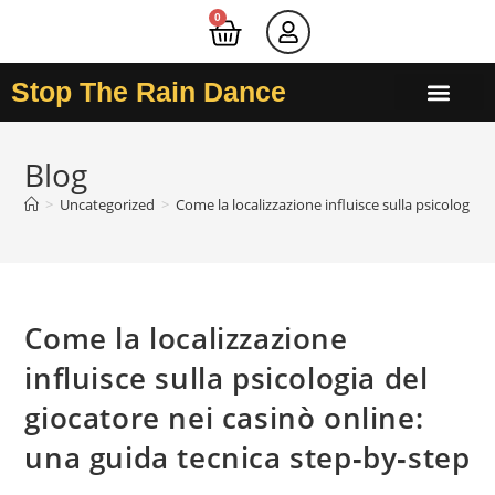
0
Stop The Rain Dance
Blog
>
Uncategorized
>
Come la localizzazione influisce sulla psicologia 
Come la localizzazione
influisce sulla psicologia del
giocatore nei casinò online:
una guida tecnica step‑by‑step