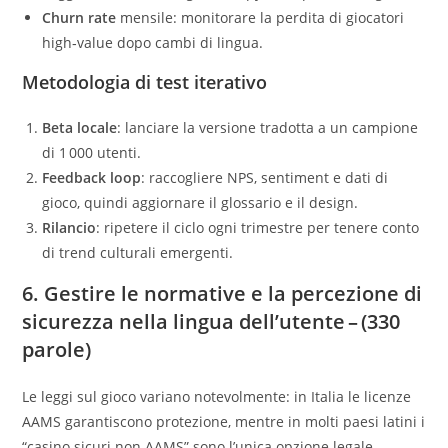
Churn rate
mensile: monitorare la perdita di giocatori
high‑value dopo cambi di lingua.
Metodologia di test iterativo
Beta locale
: lanciare la versione tradotta a un campione
di 1 000 utenti.
Feedback loop
: raccogliere NPS, sentiment e dati di
gioco, quindi aggiornare il glossario e il design.
Rilancio
: ripetere il ciclo ogni trimestre per tenere conto
di trend culturali emergenti.
6. Gestire le normative e la percezione di
sicurezza nella lingua dell’utente – (330
parole)
Le leggi sul gioco variano notevolmente: in Italia le licenze
AAMS garantiscono protezione, mentre in molti paesi latini i
“casino sicuri non AAMS” sono l’unica opzione legale.