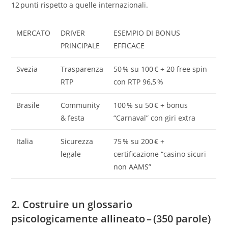
12 punti rispetto a quelle internazionali.
MERCATO
DRIVER
ESEMPIO DI BONUS
PRINCIPALE
EFFICACE
Svezia
Trasparenza
50 % su 100 € + 20 free spin
RTP
con RTP 96,5 %
Brasile
Community
100 % su 50 € + bonus
& festa
“Carnaval” con giri extra
Italia
Sicurezza
75 % su 200 € +
legale
certificazione “casino sicuri
non AAMS”
2. Costruire un glossario
psicologicamente allineato – (350 parole)