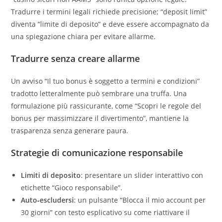
Tradurre i termini legali richiede precisione; “deposit limit”
diventa “limite di deposito” e deve essere accompagnato da
una spiegazione chiara per evitare allarme.
Tradurre senza creare allarme
Un avviso “Il tuo bonus è soggetto a termini e condizioni”
tradotto letteralmente può sembrare una truffa. Una
formulazione più rassicurante, come “Scopri le regole del
bonus per massimizzare il divertimento”, mantiene la
trasparenza senza generare paura.
Strategie di comunicazione responsabile
Limiti di deposito
: presentare un slider interattivo con
etichette “Gioco responsabile”.
Auto‑escludersi
: un pulsante “Blocca il mio account per
30 giorni” con testo esplicativo su come riattivare il